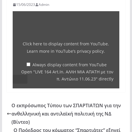
15/06/2023
Admin
Display
"LIVE
164
Art.In.
Click here to display content from YouTube.
ΑΛΛΗ
Learn more in
YouTube’s privacy policy
.
ΜΙΑ
ΑΠΑΤΗ
Always display content from YouTube
Open "LIVE 164 Art.In. ΑΛΛΗ ΜΙΑ ΑΠΑΤΗ με τον
με
π. Αντώνιο 11.06.23" directly
τον
π.
Αντώνιο
Ο εκπρόσωπος Τύπου των ΣΠΑΡΤΙΑΤΩΝ για την
11.06.23"
ανθελληνική και αντιλαϊκή πολιτική της ΝΔ
from
(Βίντεο)
YouTube
O Πρόεδρος του κόμματος “Σπαρτιάτες” εξηγεί