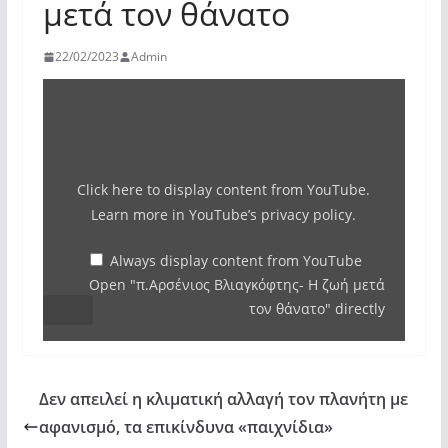
μετά τον θάνατο
22/02/2023
Admin
Display
"π.Αρσένιος
Βλιαγκόφτης-
Η
Click here to display content from YouTube.
ζωή
Learn more in
YouTube’s privacy policy
.
μετά
τον
Always display content from YouTube
Open "π.Αρσένιος Βλιαγκόφτης- Η ζωή μετά
θάνατο"
τον θάνατο" directly
from
YouTube
Δεν απειλεί η κλιματική αλλαγή τον πλανήτη με
αφανισμό, τα επικίνδυνα «παιχνίδια»