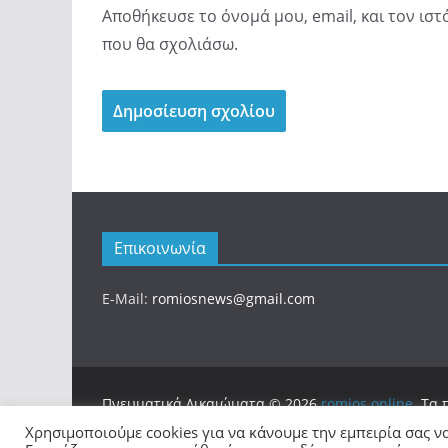
Αποθήκευσε το όνομά μου, email, και τον ισ
που θα σχολιάσω.
Επικοινωνία
E-Mail:
romiosnews@gmail.com
Πνευματικά Δικαιώματα © 2026
romios.online
. Τα
Θέμα:
ColorMag
από ThemeGrill. Κατασκευασμένο
Χρησιμοποιούμε cookies για να κάνουμε την εμπειρία σας ν