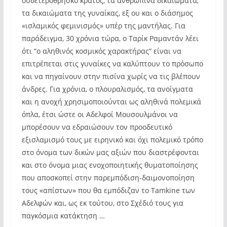
ουδετερόθρησκο κράτος, τα ανθρώπινα δικαιώματα,
τα δικαιώματα της γυναίκας, εξ ου και ο διάσημος
«ισλαμικός φεμινισμός» υπέρ της μαντήλας. Για
παράδειγμα, 30 χρόνια τώρα, ο Tαρίκ Ραμαντάν λέει
ότι “ο αληθινός κοσμικός χαρακτήρας” είναι να
επιτρέπεται στις γυναίκες να καλύπτουν το πρόσωπο
και να πηγαίνουν στην πισίνα χωρίς να τις βλέπουν
άνδρες. Για χρόνια, ο πλουραλισμός, τα ανοίγματα
και η ανοχή χρησιμοποιούνται ως αληθινά πολεμικά
όπλα, έτσι ώστε οι Αδελφοί Μουσουλμάνοι να
μπορέσουν να εδραιώσουν τον προοδευτικό
εξισλαμισμό τους με ειρηνικό και όχι πολεμικό τρόπο
στο όνομα των δικών μας αξιών που διαστρέφονται
και στο όνομα μιας ενοχοποιητικής θυματοποίησης
που αποσκοπεί στην παρεμπόδιση-δαιμονοποίηση
τους «απίστων» που θα εμπόδιζαν το Τamkine των
Αδελφών και, ως εκ τούτου, στο Σχέδιό τους για
παγκόσμια κατάκτηση …