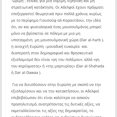
“ώριμη”, τελικά, για μια νόμιμη, ειρηνική και μη
στρατιωτική κατάκτηση. Οι Αδελφοί έχουν πράγματι
επεξεργαστεί θεωρητικά πριν πολλά χρόνια, κυρίως
με το περίφημο Γιουσούφ αλ-Καραντάουι, την ιδέα
ότι, αν και φυσιολογικά ένας μουσουλμάνος μπορεί
μόνο να βρίσκεται σε πόλεμο με μια μη
υποταγμένη μη μουσουλμανική χώρα (Dar al-harb ),
η ανοιχτή Ευρώπη –μοναδική ευκαιρία -και
διαπερατή στον δημογραφικό και θρησκευτικό
εξισλαμισμό δεν είναι «γη του πολέμου», αλλά «γη
του κηρύγματος» ή «της μαρτυρίας» (Dar al-Shahada
ή Dar al-Dawaa ).
Για να διεισδύσουν στην Ευρώπη με σκοπό να την
εξισλαμίσουν και να την κατακτήσουν, οι Αδελφοί
επιβεβαίωσαν ότι είναι καλύτερο να ασκούν
προσηλυτισμό, ανατρέποντας τις δυτικές αξίες, να
εκμεταλλεύονται τις αξίες της δημοκρατίας, το