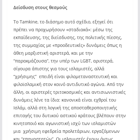
Δείσδυση στους θεσμούς
Το Τamkine, το διάσημο αυτό σχέδιο, εξηγεί ότι
πρέπει να προχωρήσουν «σταδιακά»: μέσω της
εκπαίδευσης, της διείσδυσης, της πολιτικής πίεσης,
της συμμαχίας με «προοδευτικές» δυνάμεις όπως η
άθεη μαρξιστική αριστερά, και με την
“παρακμάζουσα”, την υπέρ των LGBT, αριστερά,
σίγουρα άπιστης για τους ισλαμιστές, αλλά
“χρήσιμης” επειδή είναι φιλομεταναστευτική και
φιλοϊσλαμική στον κοινό αντιδυτικό αγώνα. Από την
άλλη, οι αριστερές τριτοκοσμικές και αντισιωνιστικές
δυνάμεις λένε τα ίδια: κανονικά είναι εχθροί του
Ισλάμ, αλλά στη λογική της αποσταθεροποιητικής
επιταγής του δυτικού αστικού κράτους βλέπουν στην
κινητοποιό και αγωνιστική ισχύ των ισλαμιστών
μια χρήσιμη εφεδρεία προλετάριων, εργαζόμενων
και “επαναστατών”. Οι ισλαμιστές έχουν όντως