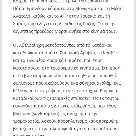
Καΐρου, το οποίο παίζει το ρόλο του Σουνιτικού
Πάπα. Εμπνέουν κόμματα στο Μαγκρέμπ και τη Μέση
Ανατολή, καθώς και το AKP στην Τουρκία και τη
Χαμάς, που ελέγχει τη Λωρίδα της Γάζας. Ο πρώην
αιγύπτιος πρόεδρος Mόρσι ανήκε στο κίνημά τους.
Οι Αδελφοί χρηματοδοτούνται από το Κατάρ και
καταδιώκονται από τη Σαουδική Αραβία, το Κουβέιτ
και τα Ηνωμένα Αραβικά Εμιράτα, που τους
κατατάσσουν στα τρομοκρατικά κινήματα. Στη Δύση,
οι Ικχβάν εκπροσωπούνται από δήθεν μετριοπαθείς
συλλόγους που ακολουθούν ένα σύγχρονο Ισλάμ, ενώ
θέλουν να επιστρέψουν στην πρωταρχική θρησκεία.
Καταδικάζουν τις ισλαμικές επιθέσεις. Ως εκ τούτου,
ευνοούνται από τις δυτικές κυβερνήσεις που τους
βλέπουν (λανθασμένα) ως ανάχωμα στην
τρομοκρατία. Ασκούν προσηλυτισμό και απόκρυψη,
βασίζονται στην ισλαμοφοβία για να «αφοπλίσουν»