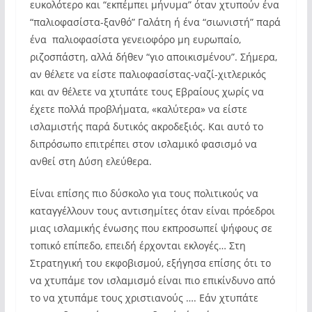
ευκολότερο και “εκπέμπει μήνυμα” όταν χτυπούν ένα
“παλιοφασίστα-ξανθό” Γαλάτη ή ένα “σιωνιστή” παρά
ένα παλιοφασίστα γενειοφόρο μη ευρωπαίο,
ριζοσπάστη, αλλά δήθεν “γιο αποικισμένου”. Σήμερα,
αν θέλετε να είστε παλιοφασίστας-ναζί-χιτλερικός
και αν θέλετε να χτυπάτε τους Εβραίους χωρίς να
έχετε πολλά προβλήματα, «καλύτερα» να είστε
ισλαμιστής παρά δυτικός ακροδεξιός. Και αυτό το
διπρόσωπο επιτρέπει στον ισλαμικό φασισμό να
ανθεί στη Δύση ελεύθερα.
Είναι επίσης πιο δύσκολο για τους πολιτικούς να
καταγγέλλουν τους αντισημίτες όταν είναι πρόεδροι
μιας ισλαμικής ένωσης που εκπροσωπεί ψήφους σε
τοπικό επίπεδο, επειδή έρχονται εκλογές… Στη
Στρατηγική του εκφοβισμού, εξήγησα επίσης ότι το
να χτυπάμε τον ισλαμισμό είναι πιο επικίνδυνο από
το να χτυπάμε τους χριστιανούς …. Εάν χτυπάτε