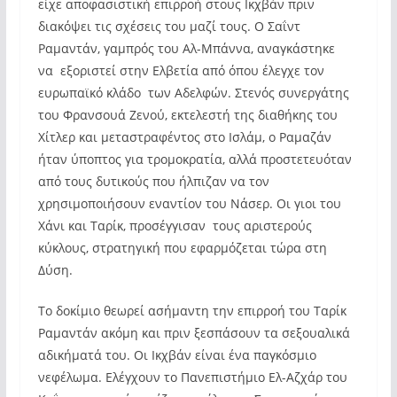
είχε αποφασιστική επιρροή στους Iκχβάν πριν
διακόψει τις σχέσεις του μαζί τους. Ο Σαΐντ
Ραμαντάν, γαμπρός του Aλ-Μπάννα, αναγκάστηκε
να εξοριστεί στην Ελβετία από όπου έλεγχε τον
ευρωπαϊκό κλάδο των Αδελφών. Στενός συνεργάτης
του Φρανσουά Ζενού, εκτελεστή της διαθήκης του
Χίτλερ και μεταστραφέντος στο Ισλάμ, ο Ραμαζάν
ήταν ύποπτος για τρομοκρατία, αλλά προστετευόταν
από τους δυτικούς που ήλπιζαν να τον
χρησιμοποιήσουν εναντίον του Nάσερ. Οι γιοι του
Χάνι και Ταρίκ, προσέγγισαν τους αριστερούς
κύκλους, στρατηγική που εφαρμόζεται τώρα στη
Δύση.
Το δοκίμιο θεωρεί ασήμαντη την επιρροή του Tαρίκ
Ραμαντάν ακόμη και πριν ξεσπάσουν τα σεξουαλικά
αδικήματά του. Οι Iκχβάν είναι ένα παγκόσμιο
νεφέλωμα. Ελέγχουν το Πανεπιστήμιο Eλ-Aζχάρ του