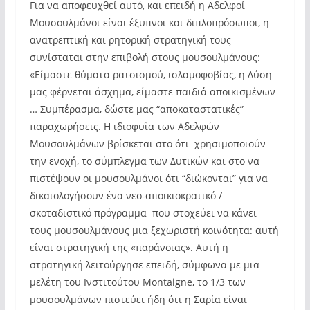
Για να αποφευχθεί αυτό, και επειδή η Αδελφοί
Μουσουλμάνοι είναι έξυπνοι και διπλοπρόσωποι, η
ανατρεπτική και ρητορική στρατηγική τους
συνίσταται στην επιβολή στους μουσουλμάνους:
«Είμαστε θύματα ρατσισμού, ισλαμοφοβίας, η Δύση
μας φέρνεται άσχημα, είμαστε παιδιά αποικισμένων
… Συμπέρασμα, δώστε μας “αποκαταστατικές”
παραχωρήσεις. Η ιδιοφυΐα των Αδελφών
Μουσουλμάνων βρίσκεται στο ότι χρησιμοποιούν
την ενοχή, το σύμπλεγμα των Δυτικών και στο να
πιστέψουν οι μουσουλμάνοι ότι “διώκονται” για να
δικαιολογήσουν ένα νεο-αποικιοκρατικό /
σκοταδιστικό πρόγραμμα που στοχεύει να κάνει
τους μουσουλμάνους μια ξεχωριστή κοινότητα: αυτή
είναι στρατηγική της «παράνοιας». Αυτή η
στρατηγική λειτούργησε επειδή, σύμφωνα με μια
μελέτη του Ινστιτούτου Montaigne, το 1/3 των
μουσουλμάνων πιστεύει ήδη ότι η Σαρία είναι