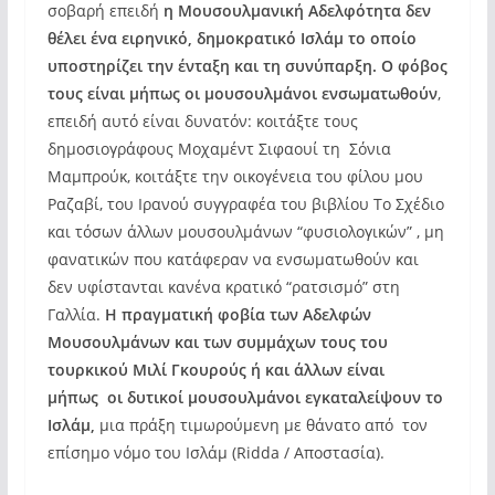
σοβαρή επειδή
η Μουσουλμανική Αδελφότητα δεν
θέλει ένα ειρηνικό, δημοκρατικό Ισλάμ το οποίο
υποστηρίζει την ένταξη και τη συνύπαρξη. Ο φόβος
τους είναι μήπως οι μουσουλμάνοι ενσωματωθούν
,
επειδή αυτό είναι δυνατόν: κοιτάξτε τους
δημοσιογράφους Moχαμέντ Σιφαουί τη Σόνια
Μαμπρούκ, κοιτάξτε την οικογένεια του φίλου μου
Ραζαβί, του Ιρανού συγγραφέα του βιβλίου Το Σχέδιο
και τόσων άλλων μουσουλμάνων “φυσιολογικών” , μη
φανατικών που κατάφεραν να ενσωματωθούν και
δεν υφίστανται κανένα κρατικό “ρατσισμό” στη
Γαλλία.
Η πραγματική φοβία των Αδελφών
Μουσουλμάνων και των συμμάχων τους του
τουρκικού Mιλί Γκουρούς ή και άλλων είναι
μήπως οι δυτικοί μουσουλμάνοι εγκαταλείψουν το
Ισλάμ,
μια πράξη τιμωρούμενη με θάνατο από τον
επίσημο νόμο του Ισλάμ (Ridda / Αποστασία).