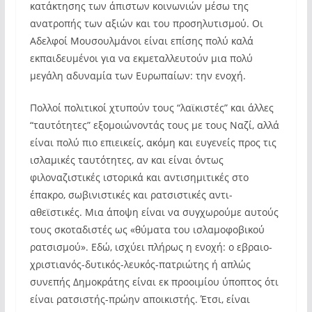
κατάκτησης των άπιστων κοινωνιών μέσω της
ανατροπής των αξιών και του προσηλυτισμού. Οι
Αδελφοί Μουσουλμάνοι είναι επίσης πολύ καλά
εκπαιδευμένοι για να εκμεταλλευτούν μια πολύ
μεγάλη αδυναμία των Ευρωπαίων: την ενοχή.
Πολλοί πολιτικοί χτυπούν τους “λαϊκιστές” και άλλες
“ταυτότητες” εξομοιώνοντάς τους με τους Ναζί, αλλά
είναι πολύ πιο επιεικείς, ακόμη και ευγενείς προς τις
ισλαμικές ταυτότητες, αν και είναι όντως
φιλοναζιστικές ιστορικά και αντισημιτικές στο
έπακρο, σωβινιστικές και ρατσιστικές αντι-
αθεϊστικές. Μια άποψη είναι να συγχωρούμε αυτούς
τους σκοταδιστές ως «θύματα του ισλαμοφοβικού
ρατσισμού». Εδώ, ισχύει πλήρως η ενοχή: ο εβραιο-
χριστιανός-δυτικός-λευκός-πατριώτης ή απλώς
συνεπής Δημοκράτης είναι εκ προοιμίου ύποπτος ότι
είναι ρατσιστής-πρώην αποικιστής. Έτσι, είναι