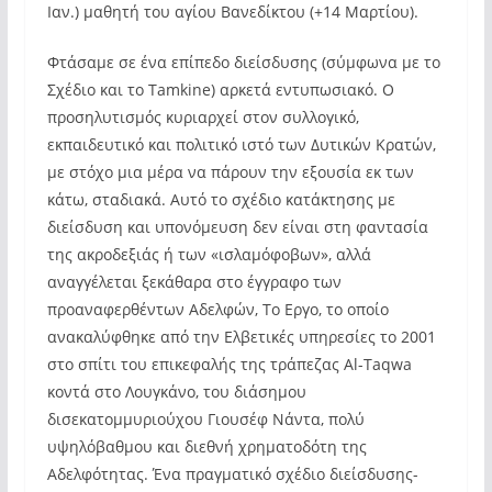
Ιαν.) μαθητή του αγίου Βανεδίκτου (+14 Μαρτίου).
Φτάσαμε σε ένα επίπεδο διείσδυσης (σύμφωνα με το
Σχέδιο και το Tamkine) αρκετά εντυπωσιακό. Ο
προσηλυτισμός κυριαρχεί στον συλλογικό,
εκπαιδευτικό και πολιτικό ιστό των Δυτικών Κρατών,
με στόχο μια μέρα να πάρουν την εξουσία εκ των
κάτω, σταδιακά. Αυτό το σχέδιο κατάκτησης με
διείσδυση και υπονόμευση δεν είναι στη φαντασία
της ακροδεξιάς ή των «ισλαμόφοβων», αλλά
αναγγέλεται ξεκάθαρα στο έγγραφο των
προαναφερθέντων Αδελφών, Το Εργο, το οποίο
ανακαλύφθηκε από την Ελβετικές υπηρεσίες το 2001
στο σπίτι του επικεφαλής της τράπεζας Al-Taqwa
κοντά στο Λουγκάνο, του διάσημου
δισεκατομμυριούχου Γιουσέφ Νάντα, πολύ
υψηλόβαθμου και διεθνή χρηματοδότη της
Αδελφότητας. Ένα πραγματικό σχέδιο διείσδυσης-