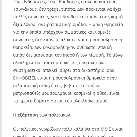
τους Ινδουιστές, τους Βουδιστές ή ακόμα και τους
Τσιγγάνους, δεν τρέχει τίποτα. Δεν πρόκειται να έχει
πολλές συνέπειες, γιατί δεν θα πέσει πάνω σας καμιά
άξια λόγου “αντιρατσιστική” ομάδα. Η μόνη θρησκεία
για την οποία υπάρχουν σωματικές και νομικές
συνέπειες όταν κάνεις πλάκα είναι η μουσουλμανική
θρησκεία. Δεν δολοφονήθηκαν άνθρωποι επειδή
είπαν ότι μισούσαν τον Ιησού ή τον Μωυσή. Το μόνο
ολοκληρωτικό σύστημα σκέψης που σκοτώνει
συστηματικά, απειλεί, σύρει στα δικαστήρια, άρα
ΕΚΦΟΒΙΖΕΙ, είναι η μουσουλμανική θρησκεία στην
ισλαμιστική εκδοχή της, βέβαια, επειδή οι
μετριοπαθείς μουσουλμάνοι, κοσμικοί ή άθεοι είναι
τα πρώτα θύματα αυτού του ολοκληρωτισμού.
Η εξάρτηση των πολιτικών
Οι πολιτικοί γνωρίζουν πολύ καλά ότι στα ΜΜΕ είναι
ευκολότερο να χτυπούν την άκρα δεξιά παρά την