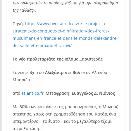
των σαλαφιστών το οποίο εργάζεται για την ισλαμοποίηση
της Γαλλίας».
Πηγή:
https://www.bvoltaire.fr/livre-le-projet-la-
strategie-de-conquete-et-dinfiltration-des-freres-
musulmans-en-france-et-dans-le-monde-dalexandre-
del-valle-et-emmanuel-razavi/
Το νέο προλεταριάτο της Ισλαμο…αριστεράς
Συνέντευξη του
Αλεξάντρ ντε Βαλ
στον Αλιενόρ
Μπαριέρ
από
atlantico.fr
, Mετάφραση:
Ευάγγελος Δ. Νιάνιος
Mε 30% των κατοίκων της μουσουλμάνους, η Mυλούζ
απέκτησε, χάρις στη χρηματοδότηση του Κατάρ, ένα
υπεμοντέρνο – τo ένατo – και το μεγαλύτερο τζαμί
στην Ευρώπη…