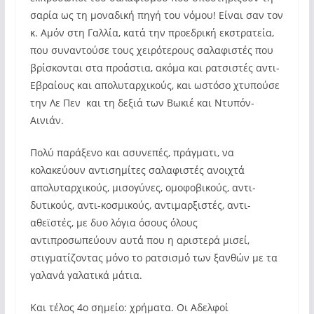
σαρία ως τη μοναδική πηγή του νόμου! Είναι σαν τον
κ. Αμόν στη Γαλλία, κατά την προεδρική εκστρατεία,
που συναντούσε τους χειρότερους σαλαφιστές που
βρίσκονται στα προάστια, ακόμα και ρατσιστές αντι-
Εβραίους και απολυταρχικούς, και ωστόσο χτυπούσε
την Λε Πεν και τη δεξιά των Βωκιέ και Ντυπόν-
Αινιάν.
Πολύ παράξενο και ασυνεπές, πράγματι, να
κολακεύουν αντισημίτες σαλαφιστές ανοιχτά
απολυταρχικούς, μισογύνες, ομοφοβικούς, αντι-
δυτικούς, αντι-κοσμικούς, αντιμαρξιστές, αντι-
αθεϊστές, με δυο λόγια όσους όλους
αντιπροσωπεύουν αυτά που η αριστερά μισεί,
στιγματίζοντας μόνο το ρατσισμό των ξανθών με τα
γαλανά γαλατικά μάτια.
Και τέλος 4ο σημείο: χρήματα. Οι Αδελφοί