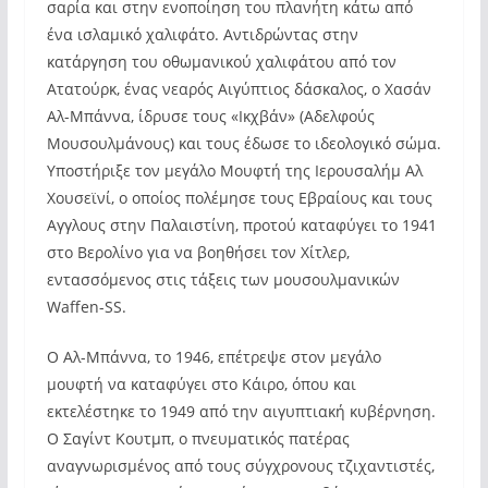
σαρία και στην ενοποίηση του πλανήτη κάτω από
ένα ισλαμικό χαλιφάτο. Αντιδρώντας στην
κατάργηση του οθωμανικού χαλιφάτου από τον
Ατατούρκ, ένας νεαρός Αιγύπτιος δάσκαλος, ο Χασάν
Αλ-Μπάννα, ίδρυσε τους «Ικχβάν» (Αδελφούς
Μουσουλμάνους) και τους έδωσε το ιδεολογικό σώμα.
Υποστήριξε τον μεγάλο Μουφτή της Ιερουσαλήμ Aλ
Χουσεϊνί, ο οποίος πολέμησε τους Εβραίους και τους
Αγγλους στην Παλαιστίνη, προτού καταφύγει το 1941
στο Βερολίνο για να βοηθήσει τον Χίτλερ,
εντασσόμενος στις τάξεις των μουσουλμανικών
Waffen-SS.
Ο Αλ-Μπάννα, το 1946, επέτρεψε στον μεγάλο
μουφτή να καταφύγει στο Κάιρο, όπου και
εκτελέστηκε το 1949 από την αιγυπτιακή κυβέρνηση.
Ο Σαγίντ Κουτμπ, ο πνευματικός πατέρας
αναγνωρισμένος από τους σύγχρονους τζιχαντιστές,