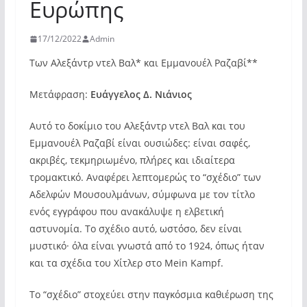
Ευρώπης
17/12/2022
Admin
Των Αλεξάντρ ντελ Βαλ* και Εμμανουέλ Ραζαβί**
Mετάφραση:
Ευάγγελος Δ. Νιάνιος
Αυτό το δοκίμιο του Aλεξάντρ ντελ Βαλ και του
Eμμανουέλ Ραζαβί είναι ουσιώδες: είναι σαφές,
ακριβές, τεκμηριωμένο, πλήρες και ιδιαίτερα
τρομακτικό. Αναφέρει λεπτομερώς το “σχέδιο” των
Αδελφών Μουσουλμάνων, σύμφωνα με τον τίτλο
ενός εγγράφου που ανακάλυψε η ελβετική
αστυνομία. Το σχέδιο αυτό, ωστόσο, δεν είναι
μυστικό· όλα είναι γνωστά από το 1924, όπως ήταν
και τα σχέδια του Χίτλερ στο Mein Kampf.
Το “σχέδιο” στοχεύει στην παγκόσμια καθιέρωση της