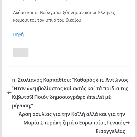
Ακόμα και οι Βούλγαροι ξύπνησαν και οι Έλληνες
κοιμούνται τον ύπνο του δικαίου.
Πηγή
π. Στυλιανός Καρπαθίου: “Καθαρός ὁ π. Ἀντώνιος.
Ἦταν ἀνεμβολίαστος καί αὐτός καί τά παιδιά τῆς
Κιβωτοῦ! Ποιόν δημοσιογράφο ἀπειλεῖ μέ
μήνυση;”
Άρση ασυλίας για την Καϊλή αλλά και για την
Μαρία Σπυράκη ζητά ο Ευρωπαίος Γενικός
Εισαγγελέας