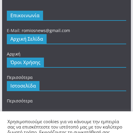
Επικοινωνία
E-Mail:
romiosnews@gmail.com
Αρχική Σελίδα
Αρχική
Όροι Χρήσης
Περισσότερα
Ιστοσελίδα
Περισσότερα
Χρησιμοποιούμε cookies για να κάνουμε την εμπειρία
σας να επισκέπτεστε τον ιστότοπό μας με τον καλύτερο
δυνατό τρόπο. Εκφράζοντας τη συγκατάθεσή σας,
Πνευματικά Δικαιώματα © 2026
romios.online
. Τα