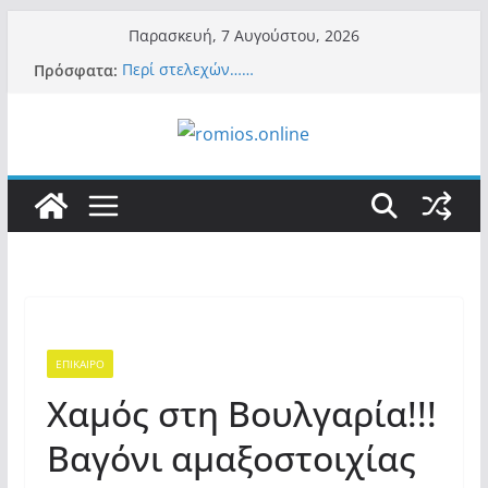
Μετάβαση
Παρασκευή, 7 Αυγούστου, 2026
σε
Πρόσφατα:
Περί στελεχών……
περιεχόμενο
«Ελπίδα για Δημοκρατία» σε ΜΜΕ: «Στόχος
είναι το Κίνημα της Μ.Καρυστιανού και όχι
το διεφθαρμένο σύστημα εξουσίας»
Βόμβα: Με στήριξη Musk το νέο κόμμα
Κασιδιάρη – Οι ένοικοι του Μαξίμου σε
πανικό, πατριωτικό τσουνάμι σαρώνει την
Ελλάδα
Σύρος: Βρετανίδα τουρίστρια έμεινε σε κώμα
42 ημέρες μετά από τσίμπημα τσιμπουριού!
– Η «μάχη» με τη σπάνια λοίμωξη
Ασύλληπτο: Έναν «Βόλο» με 102.000
παράνομους αλλοδαπούς πολιτογράφησε ως
«Έλληνες» η κυβέρνηση! (φωτο)
ΕΠΙΚΑΙΡΟ
Χαμός στη Βουλγαρία!!!
Βαγόνι αμαξοστοιχίας