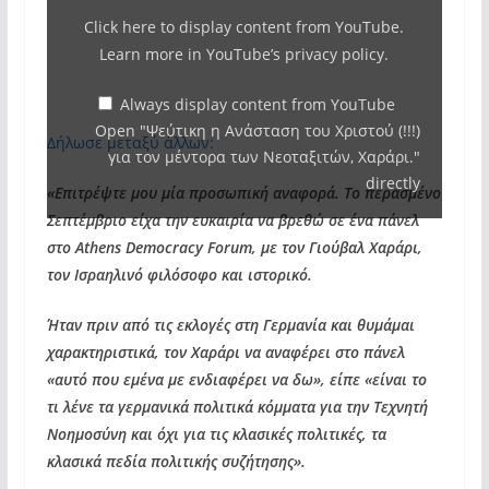
Ανάσταση
Click here to display content from YouTube.
του
Learn more in
YouTube’s privacy policy
.
Χριστού
(!!!)
Always display content from YouTube
Open "Ψεύτικη η Ανάσταση του Χριστού (!!!)
για
Δήλωσε μεταξύ άλλων:
για τον μέντορα των Νεοταξιτών, Χαράρι."
τον
directly
«Επιτρέψτε μου μία προσωπική αναφορά. Το περασμένο
μέντορα
Σεπτέμβριο είχα την ευκαιρία να βρεθώ σε ένα πάνελ
των
στο Athens Democracy Forum, με τον Γιούβαλ Χαράρι,
Νεοταξιτών,
τον Ισραηλινό φιλόσοφο και ιστορικό.
Χαράρι."
from
Ήταν πριν από τις εκλογές στη Γερμανία και θυμάμαι
YouTube
χαρακτηριστικά, τον Χαράρι να αναφέρει στο πάνελ
«αυτό που εμένα με ενδιαφέρει να δω», είπε «είναι το
τι λένε τα γερμανικά πολιτικά κόμματα για την Τεχνητή
Νοημοσύνη και όχι για τις κλασικές πολιτικές, τα
κλασικά πεδία πολιτικής συζήτησης».