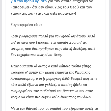
για τον Ιησού Χριστό
για τον οποίο επιχειρεί να
«αποδείξει» ότι δεν είναι Υιός του Θεού και τον
χαρακτήρισε «χίπι και σέξι μαραγκό»!
Συγκεκριμένα είπε:
«Δεν γνωρίζουμε πολλά για τον Ιησού ως άτομο. Αλλά
απ’ τα λίγα που ξέρουμε, για παράδειγμα απ’ τις
ιστορίες που διατηρήθηκαν στην Καινή Διαθήκη, ποτέ
δεν ισχυρίστηκε πως είναι Θεός.
Ήταν ουσιαστικά αυτός ο κατά κάποιο τρόπο χίπης
γκουρού σ’ αυτήν την μικρή επαρχία της Ρωμαϊκής
Αυτοκρατορίας, ο σέξι μαραγκός (εδώ θεωρεί πως είπε
κάτι πολύ έξυπνο και γελάει), ο οποίος ήθελε να
αναμορφώσει τον Ιουδαϊσμό και βασικά να πει στον
κόσμο να είναι πιο ευγενικοί ο ένας προς τον άλλο.
Μετά τον θάνατό του, οι οπαδοί του εξύφαναν αυτές τις