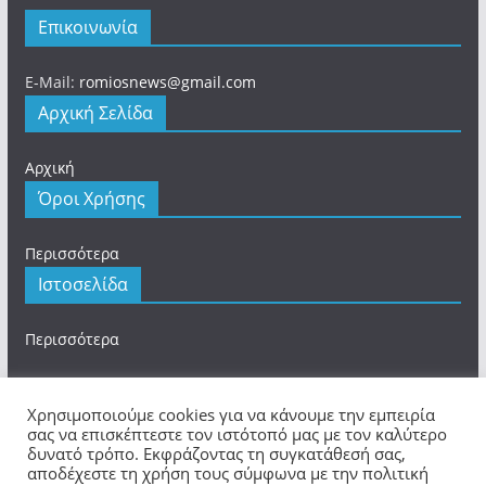
Επικοινωνία
E-Mail:
romiosnews@gmail.com
Αρχική Σελίδα
Αρχική
Όροι Χρήσης
Περισσότερα
Ιστοσελίδα
Περισσότερα
Χρησιμοποιούμε cookies για να κάνουμε την εμπειρία
σας να επισκέπτεστε τον ιστότοπό μας με τον καλύτερο
Πνευματικά Δικαιώματα © 2026
romios.online
. Τα
δυνατό τρόπο. Εκφράζοντας τη συγκατάθεσή σας,
αποδέχεστε τη χρήση τους σύμφωνα με την πολιτική
πνευματικά δικαιώματα προστατεύονται.