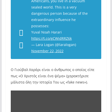
Americans, you live in a vacuum
sealed world. This is a very
dangerous person because of the
extraordinary influence he
possesses:
Yuval Noah Harari
https://t.co/gCWidRRZ6k
— Lara Logan (@laralogan)
November 22, 2022
Ο Γιούβαλ Χαράρι είναι ο άνθρωπος ο οποίος είπε
πως «Ο Χριστός είναι ένα ψέμα» (χαρακτήρισε
μάλιστα όλη την Ιστορία Του ως «fake news»).
Display
"Ψεύτικη
η