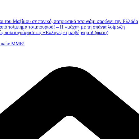
οι του Μαξίμου σε πανικό, πατριωτικό τσουνάμι σαρώνει την Ελλάδα
 από τσίμπημα τσιμπουριού! – Η «μάχη» με τη σπάνια λοίμωξη
ς πολιτογράφησε ως «Έλληνες» η κυβέρνηση! (φωτο)
ημικών ΜΜΕ!