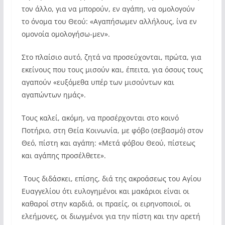
τον άλλο, για να μπορούν, εν αγάπη, να ομολογούν
το όνομα του Θεού: «Αγαπήσωμεν αλλήλους, ίνα εν
ομονοία ομολογήσω-μεν».
Στο πλαίσιο αυτό, ζητά να προσεύχονται, πρώτα, για
εκείνους που τους μισούν και, έπειτα, για όσους τους
αγαπούν «ευξόμεθα υπέρ των μισούντων και
αγαπώντων ημάς».
Τους καλεί, ακόμη, να προσέρχονται στο κοινό
Ποτήριο, στη Θεία Κοινωνία, με φόβο (σεβασμό) στον
Θεό, πίστη και αγάπη: «Μετά φόβου Θεού, πίστεως
και αγάπης προσέλθετε».
Τους διδάσκει, επίσης, διά της ακροάσεως του Αγίου
Ευαγγελίου ότι ευλογημένοι και μακάριοι είναι οι
καθαροί στην καρδιά, οι πραείς, οι ειρηνοποιοί, οι
ελεήμονες, οι διωγμένοι για την πίστη και την αρετή