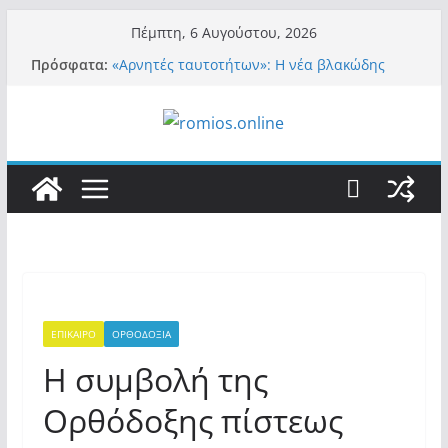
Μετάβαση
Πέμπτη, 6 Αυγούστου, 2026
σε
Πρόσφατα:
«Αρνητές ταυτοτήτων»: Η νέα βλακώδης
περιεχόμενο
ταμπέλα των συστημικών ΜΜΕ!
Βόμβα: Με στήριξη Musk το νέο κόμμα
Κασιδιάρη – Οι ένοικοι του Μαξίμου σε
πανικό, πατριωτικό τσουνάμι σαρώνει την
Ελλάδα
Σύρος: Βρετανίδα τουρίστρια έμεινε σε κώμα
42 ημέρες μετά από τσίμπημα τσιμπουριού!
– Η «μάχη» με τη σπάνια λοίμωξη
Ασύλληπτο: Έναν «Βόλο» με 102.000
παράνομους αλλοδαπούς πολιτογράφησε ως
«Έλληνες» η κυβέρνηση! (φωτο)
Περί στελεχών……
ΕΠΙΚΑΙΡΟ
ΟΡΘΟΔΟΞΙΑ
Η συμβολή της
Ορθόδοξης πίστεως