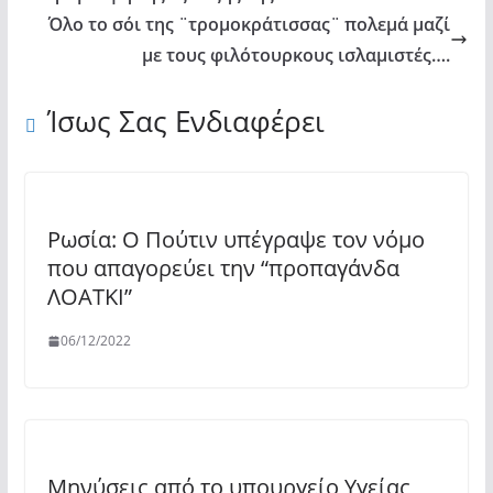
Όλο το σόι της ¨τρομοκράτισσας¨ πολεμά μαζί
με τους φιλότουρκους ισλαμιστές….
Ίσως Σας Ενδιαφέρει
Ρωσία: Ο Πούτιν υπέγραψε τον νόμο
που απαγορεύει την “προπαγάνδα
ΛΟΑΤΚΙ”
06/12/2022
Μηνύσεις από το υπουργείο Υγείας