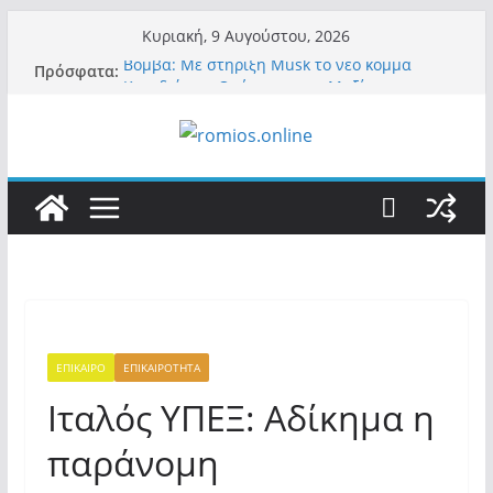
Μετάβαση
Κυριακή, 9 Αυγούστου, 2026
σε
Βόμβα: Με στήριξη Musk το νέο κόμμα
Πρόσφατα:
περιεχόμενο
Κασιδιάρη – Οι ένοικοι του Μαξίμου σε
πανικό, πατριωτικό τσουνάμι σαρώνει την
Ελλάδα
Α.Φάουτσι: Στις ΗΠΑ τον συνέλαβαν για τα
εγκλήματά του στην πανδημία – Στην Ελλάδα
τον έκαναν μέλος της Ακαδημίας Αθηνών!
Οι ρυθμιστές – Σαμαράς και Κασιδιάρης θα
πάρουν αθροιστικά 15%… προκαλούν δίνη
στο σύστημα και η συνεργασία με Le Pen
Και πάλι περί στελεχών….
«Ελπίδα για Δημοκρατία» σε ΜΜΕ: «Στόχος
είναι το Κίνημα της Μ.Καρυστιανού και όχι
το διεφθαρμένο σύστημα εξουσίας»
ΕΠΙΚΑΙΡΟ
ΕΠΙΚΑΙΡΟΤΗΤΑ
Ιταλός ΥΠΕΞ: Αδίκημα η
παράνομη