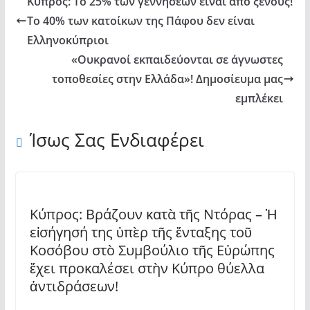
Κύπρος: Το 25% των γεννήσεων είναι από ξένους!
Tο 40% των κατοίκων της Πάφου δεν είναι
Ελληνοκύπριοι
«Ουκρανοί εκπαιδεύονται σε άγνωστες
τοποθεσίες στην Ελλάδα»! Δημοσίευμα μας
εμπλέκει
Ίσως Σας Ενδιαφέρει
Κύπρος: Βράζουν κατὰ τῆς Ντόρας – Ἡ
εἰσήγησή της ὑπὲρ τῆς ἔνταξης τοῦ
Κοσόβου στὸ Συμβούλιο τῆς Εὐρώπης
ἔχει προκαλέσει στὴν Κύπρο θύελλα
ἀντιδράσεων!