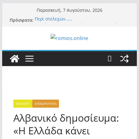
Μετάβαση
Παρασκευή, 7 Αυγούστου, 2026
σε
Πρόσφατα:
Περί στελεχών……
περιεχόμενο
«Ελπίδα για Δημοκρατία» σε ΜΜΕ: «Στόχος
είναι το Κίνημα της Μ.Καρυστιανού και όχι
το διεφθαρμένο σύστημα εξουσίας»
Βόμβα: Με στήριξη Musk το νέο κόμμα
Κασιδιάρη – Οι ένοικοι του Μαξίμου σε
πανικό, πατριωτικό τσουνάμι σαρώνει την
Ελλάδα
Σύρος: Βρετανίδα τουρίστρια έμεινε σε κώμα
42 ημέρες μετά από τσίμπημα τσιμπουριού!
– Η «μάχη» με τη σπάνια λοίμωξη
Ασύλληπτο: Έναν «Βόλο» με 102.000
παράνομους αλλοδαπούς πολιτογράφησε ως
«Έλληνες» η κυβέρνηση! (φωτο)
ΕΠΙΚΑΙΡΟ
ΕΠΙΚΑΙΡΟΤΗΤΑ
Αλβανικό δημοσίευμα:
«Η Ελλάδα κάνει