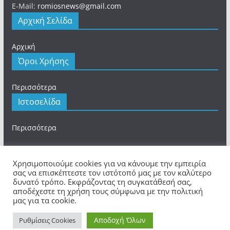
E-Mail:
romiosnews@gmail.com
Αρχική Σελίδα
Αρχική
Όροι Χρήσης
Περισσότερα
Ιστοσελίδα
Περισσότερα
Χρησιμοποιούμε cookies για να κάνουμε την εμπειρία
σας να επισκέπτεστε τον ιστότοπό μας με τον καλύτερο
δυνατό τρόπο. Εκφράζοντας τη συγκατάθεσή σας,
Πνευματικά Δικαιώματα © 2026
romios.online
. Τα
αποδέχεστε τη χρήση τους σύμφωνα με την πολιτική
πνευματικά δικαιώματα προστατεύονται.
μας για τα cookie.
Θέμα:
ColorMag
από ThemeGrill. Κατασκευασμένο με
Αποδοχή Όλων
WordPress
.
Ρυθμίσεις Cookies