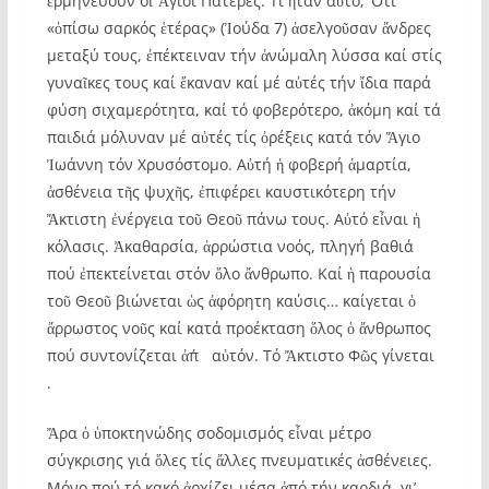
ἑρμηνεύουν οἱ Ἅγιοι Πατέρες. Τί ἦταν αὐτό; Ὅτι
«ὀπίσω σαρκός ἑτέρας» (Ἰούδα 7) ἀσελγοῦσαν ἄνδρες
μεταξύ τους, ἐπέκτειναν τήν ἀνώμαλη λύσσα καί στίς
γυναῖκες τους καί ἔκαναν καί μέ αὐτές τήν ἴδια παρά
φύση σιχαμερότητα, καί τό φοβερότερο, ἀκόμη καί τά
παιδιά μόλυναν μέ αὐτές τίς ὀρέξεις κατά τόν Ἅγιο
Ἰωάννη τόν Χρυσόστομο. Αὐτή ἡ φοβερή ἁμαρτία,
ἀσθένεια τῆς ψυχῆς, ἐπιφέρει καυστικότερη τήν
Ἄκτιστη ἐνέργεια τοῦ Θεοῦ πάνω τους. Αὐτό εἶναι ἡ
κόλασις. Ἀκαθαρσία, ἀρρώστια νοός, πληγή βαθιά
πού ἐπεκτείνεται στόν ὅλο ἄνθρωπο. Καί ἡ παρουσία
τοῦ Θεοῦ βιώνεται ὡς ἀφόρητη καύσις… καίγεται ὁ
ἄρρωστος νοῦς καί κατά προέκταση ὅλος ὁ ἄνθρωπος
πού συντονίζεται ἀπ΄ αὐτόν. Τό Ἄκτιστο Φῶς γίνεται
.
Ἄρα ὁ ὑποκτηνώδης σοδομισμός εἶναι μέτρο
σύγκρισης γιά ὅλες τίς ἄλλες πνευματικές ἀσθένειες.
Μόνο πού τό κακό ἀρχίζει μέσα ἀπό τήν καρδιά, γι’