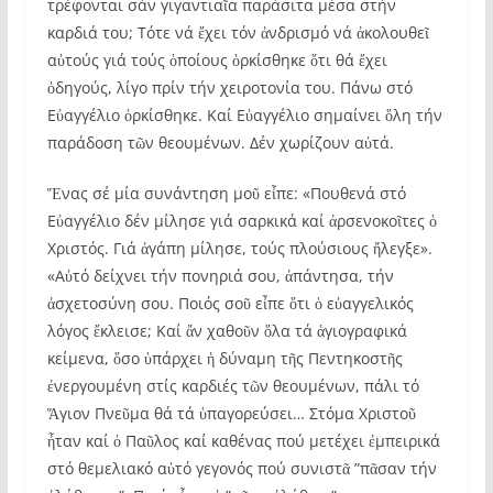
τρέφονται σάν γιγαντιαῖα παράσιτα μέσα στήν
καρδιά του; Τότε νά ἔχει τόν ἀνδρισμό νά ἀκολουθεῖ
αὐτούς γιά τούς ὁποίους ὁρκίσθηκε ὅτι θά ἔχει
ὁδηγούς, λίγο πρίν τήν χειροτονία του. Πάνω στό
Εὐαγγέλιο ὁρκίσθηκε. Καί Εὐαγγέλιο σημαίνει ὅλη τήν
παράδοση τῶν θεουμένων. Δέν χωρίζουν αὐτά.
Ἕνας σέ μία συνάντηση μοῦ εἶπε: «Πουθενά στό
Εὐαγγέλιο δέν μίλησε γιά σαρκικά καί ἀρσενοκοῖτες ὁ
Χριστός. Γιά ἀγάπη μίλησε, τούς πλούσιους ἤλεγξε».
«Αὐτό δείχνει τήν πονηριά σου, ἀπάντησα, τήν
ἀσχετοσύνη σου. Ποιός σοῦ εἶπε ὅτι ὁ εὐαγγελικός
λόγος ἔκλεισε; Καί ἄν χαθοῦν ὅλα τά ἁγιογραφικά
κείμενα, ὅσο ὑπάρχει ἡ δύναμη τῆς Πεντηκοστῆς
ἐνεργουμένη στίς καρδιές τῶν θεουμένων, πάλι τό
Ἅγιον Πνεῦμα θά τά ὑπαγορεύσει… Στόμα Χριστοῦ
ἦταν καί ὁ Παῦλος καί καθένας πού μετέχει ἐμπειρικά
στό θεμελιακό αὐτό γεγονός πού συνιστᾶ ”πᾶσαν τήν