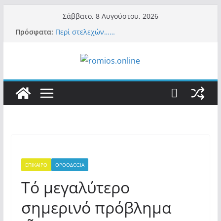
Μετάβαση
Σάββατο, 8 Αυγούστου, 2026
σε
Πρόσφατα:
Περί στελεχών……
περιεχόμενο
«Ελπίδα για Δημοκρατία» σε ΜΜΕ: «Στόχος
είναι το Κίνημα της Μ.Καρυστιανού και όχι
το διεφθαρμένο σύστημα εξουσίας»
Βόμβα: Με στήριξη Musk το νέο κόμμα
Κασιδιάρη – Οι ένοικοι του Μαξίμου σε
πανικό, πατριωτικό τσουνάμι σαρώνει την
Ελλάδα
Σύρος: Βρετανίδα τουρίστρια έμεινε σε κώμα
42 ημέρες μετά από τσίμπημα τσιμπουριού!
– Η «μάχη» με τη σπάνια λοίμωξη
Ασύλληπτο: Έναν «Βόλο» με 102.000
παράνομους αλλοδαπούς πολιτογράφησε ως
«Έλληνες» η κυβέρνηση! (φωτο)
ΕΠΙΚΑΙΡΟ
ΟΡΘΟΔΟΞΙΑ
Τό μεγαλύτερο
σημερινό πρόβλημα