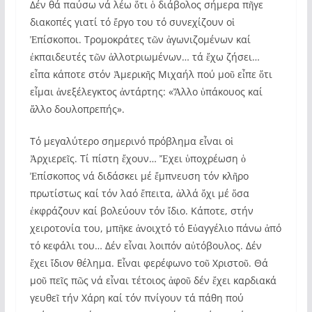
Δέν θά παύσω νά λέω ὅτι ὁ διάβολος σήμερα πῆγε
διακοπές γιατί τό ἔργο του τό συνεχίζουν οἱ
Ἐπίσκοποι. Τρομοκράτες τῶν ἀγωνιζομένων καί
ἐκπαιδευτές τῶν ἀλλοτριωμένων… τά ἔχω ζήσει…
εἶπα κάποτε στόν Ἀμερικῆς Μιχαήλ πού μοῦ εἶπε ὅτι
εἶμαι ἀνεξέλεγκτος ἀντάρτης: «Ἄλλο ὑπάκουος καί
ἄλλο δουλοπρεπής».
Τό μεγαλύτερο σημερινό πρόβλημα εἶναι οἱ
Ἀρχιερεῖς. Τί πίστη ἔχουν… Ἔχει ὑποχρέωση ὁ
Ἐπίσκοπος νά διδάσκει μέ ἔμπνευση τόν κλῆρο
πρωτίστως καί τόν λαό ἔπειτα, ἀλλά ὄχι μέ ὅσα
ἐκφράζουν καί βολεύουν τόν ἴδιο. Κάποτε, στήν
χειροτονία του, μπῆκε ἀνοιχτό τό Εὐαγγέλιο πάνω ἀπό
τό κεφάλι του… Δέν εἶναι λοιπόν αὐτόβουλος. Δέν
ἔχει ἴδιον θέλημα. Εἶναι φερέφωνο τοῦ Χριστοῦ. Θά
μοῦ πεῖς πῶς νά εἶναι τέτοιος ἀφοῦ δέν ἔχει καρδιακά
γευθεῖ τήν Χάρη καί τόν πνίγουν τά πάθη πού