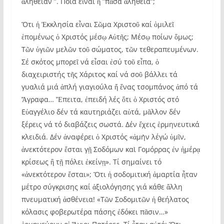
ἀλήθειαν ”. Ποιά εἶναι ἡ ”πᾶσα ἀλήθεια”;
Ὅτι ἡ Ἐκκλησία εἶναι Σῶμα Χριστοῦ καί ὁμιλεῖ
ἑπομένως ὁ Χριστός μέσῳ Αὐτῆς; Μέσῳ ποίων ὅμως;
Τῶν ὑγιῶν μελῶν τοῦ σώματος, τῶν τεθεραπευμένων.
Σέ σκότος μπορεῖ νά εἶσαι ἐσύ τοῦ εἶπα, ὁ
διαχειριστής τῆς Χάριτος καί νά σοῦ βάλλει τά
γυαλιά μιά ἁπλή γιαγιούλα ἤ ἕνας τσομπάνος ἀπό τά
Ἄγραφα… Ἔπειτα, ἐπειδή λές ὅτι ὁ Χριστός στό
Εὐαγγέλιο δέν τά καυτηριάζει αὐτά, μᾶλλον δέν
ξέρεις νά τό διαβάζεις σωστά. Δέν ἔχεις ἑρμηνευτικά
κλειδιά. Δέν ἀναφέρει ὁ Χριστός «ἀμὴν λέγώ ὑμῖν,
ἀνεκτότερον ἔσται γῇ Σοδόμων καὶ Γομόρρας ἐν ἡμέρᾳ
κρίσεως ἢ τῇ πόλει ἐκείνῃ». Τί σημαίνει τό
«ἀνεκτότερον ἔσται»; Ὅτι ἡ σοδομιτική ἁμαρτία ἦταν
μέτρο σύγκρισης καί ἀξιολόγησης γιά κάθε ἄλλη
πνευματική ἀσθένεια! «Τῶν Σοδομιτῶν ἡ θεήλατος
κόλασις φοβερωτέρα πάσης ἐδόκει πᾶσιν…»