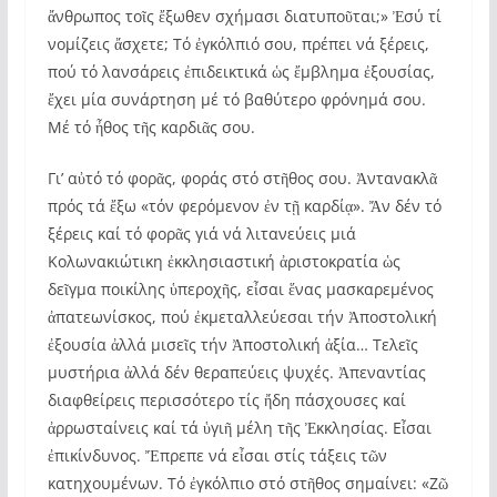
ἄνθρωπος τοῖς ἔξωθεν σχήμασι διατυποῦται;» Ἐσύ τί
νομίζεις ἄσχετε; Τό ἐγκόλπιό σου, πρέπει νά ξέρεις,
πού τό λανσάρεις ἐπιδεικτικά ὡς ἔμβλημα ἐξουσίας,
ἔχει μία συνάρτηση μέ τό βαθύτερο φρόνημά σου.
Μέ τό ἦθος τῆς καρδιᾶς σου.
Γι’ αὐτό τό φορᾶς, φοράς στό στῆθος σου. Ἀντανακλᾶ
πρός τά ἔξω «τόν φερόμενον ἐν τῇ καρδίᾳ». Ἄν δέν τό
ξέρεις καί τό φορᾶς γιά νά λιτανεύεις μιά
Κολωνακιώτικη ἐκκλησιαστική ἀριστοκρατία ὡς
δεῖγμα ποικίλης ὑπεροχῆς, εἶσαι ἕνας μασκαρεμένος
ἀπατεωνίσκος, πού ἐκμεταλλεύεσαι τήν Ἀποστολική
ἐξουσία ἀλλά μισεῖς τήν Ἀποστολική ἀξία… Τελεῖς
μυστήρια ἀλλά δέν θεραπεύεις ψυχές. Ἀπεναντίας
διαφθείρεις περισσότερο τίς ἤδη πάσχουσες καί
ἀρρωσταίνεις καί τά ὑγιῆ μέλη τῆς Ἐκκλησίας. Εἶσαι
ἐπικίνδυνος. Ἔπρεπε νά εἶσαι στίς τάξεις τῶν
κατηχουμένων. Τό ἐγκόλπιο στό στῆθος σημαίνει: «Ζῶ