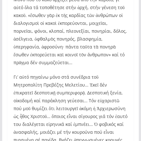
αὐτό ὅλα τά τοποθέτησε στήν ἀρχή, στήν γένεση τοῦ
κακοῦ. «ἔσωθεν γὰρ ἐκ τῆς καρδίας τῶν ἀνθρώπων οἱ
διαλογισμοὶ οἱ κακοὶ ἐκπορεύονται, μοιχεῖαι,
πορνεῖαι, φόνοι, κλοπαί, πλεονεξίαι, πονηρίαι, δόλος,
ἀσέλγεια, ὀφθαλμὸς πονηρός, βλασφημία,
ὑπερηφανία, ἀφροσύνη· πάντα ταῦτα τὰ πονηρὰ
ἔσωθεν ἐκπορεύεται καὶ κοινοῖ τὸν ἄνθρωπον» καί τό
πρᾶγμα δέν συμμαζεύεται…
Γι’ αὐτό πηγαίνω μόνο στά συνέδρια τοῦ
Μητροπολίτη Πρεβέζης Μελετίου… Ἐκεῖ δέν
ἐπικρατεῖ δεσποτικῇ συμπεριφορᾷ. Δεσποτική ξενία,
οἰκοδομή καί παράκληση γεύεσαι… Τόν εὐχαριστῶ
πού μοῦ θυμίζει ὅτι λειτουργεῖ ἀκόμη ἡ Ἀρχιερωσύνη
ὡς ἦθος Χριστοῦ… ὅποιος εἶναι σίγουρος γιά τόν ἑαυτό
του διαλέγεται εἰρηνικά καί ἐμπνέει… Ὁ φοβικός καί
ἀνασφαλής, μοιάζει μέ τήν κουρούνα πού εἶναι
πιασμένη σέ παγίδα. Βγάζει ἀπεγνωσμένες κραυγές