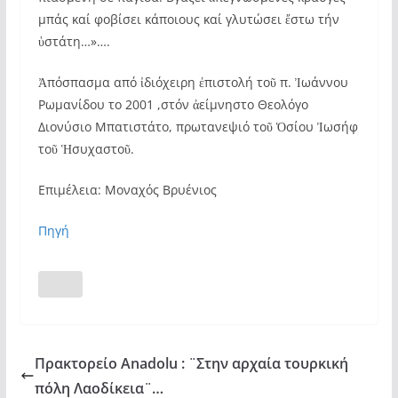
μπάς καί φοβίσει κάποιους καί γλυτώσει ἔστω τήν
ὑστάτη…»….
Ἀπόσπασμα από ἰδιόχειρη ἐπιστολή τοῦ π. Ἰωάννου
Ρωμανίδου το 2001 ,στόν ἀείμνηστο Θεολόγο
Διονύσιο Μπατιστάτο, πρωτανεψιό τοῦ Ὁσίου Ἰωσήφ
τοῦ Ἡσυχαστοῦ.
Eπιμέλεια: Μοναχός Βρυένιος
Πηγή
Πρακτορείο Anadolu : ¨Στην αρχαία τουρκική
πόλη Λαοδίκεια¨…