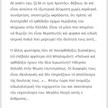
δὲ οὐκέτι ἐγὼ, ζῇ δὲ ἐν ἐμοὶ Χριστός». Βέβαια, ἄν καί
εἶναι ἀνούσια τά ἐξωτερικά δείγματα χωρίς καρδιακή
συνάρτηση, ὑποστηρίζω ἀκράδαντα, ὅτι πρέπει νά
διατηρηθεῖ τό ὀρθόδοξο σχῆμα περιβολῆς τῶν
κληρικῶν στήν Ἑλλάδα. Εἶναι τό μόνο πού ἀπομένει
νά θυμίζει ὅτι εἶναι θεραπευτές καί φορᾶνε καί εἰδική
ἰατρική ποδιά πού μαρτυρεῖ τήν ἰδιότητά τους αὐτή…
Ὁ ἄλλος φωστῆρας λέει σέ πανορθόδοξες διασκέψεις
(τό ἐπέβαλε ἀργότερα στό Μπαλαμάντ): «Παπικοί καί
ὀρθόδοξοι ἔχουν τήν ἴδια Ἱερωσύνη!!! Ὁδηγοῦν
δηλαδή στήν θέωση ταυτοτρόπως. Οἱ διαφορές τους
εἶναι ἰδεολογικές καί δέν ἐπηρεάζουν τό ἀποτέλεσμα
τῆς δουλειᾶς τους…»…. Φταίω τώρα πού ὀνομάζω
εἰδωλολατρική τήν εὐχαριστία του καί σκατολογία
τήν ἐσχατολογία του; Μεγάλη πληγή αὐτός ὁ
ἄνθρωπος…