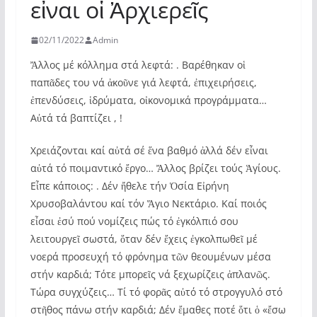
εἶναι οἱ Ἀρχιερεῖς
02/11/2022
Admin
Ἄλλος μέ κόλλημα στά λεφτά: . Βαρέθηκαν οἱ
παπᾶδες του νά ἀκοῦνε γιά λεφτά, ἐπιχειρήσεις,
ἐπενδύσεις, ἱδρύματα, οἰκονομικά προγράμματα…
Αὐτά τά βαπτίζει , !
Χρειάζονται καί αὐτά σέ ἕνα βαθμό ἀλλά δέν εἶναι
αὐτά τό ποιμαντικό ἔργο… Ἄλλος βρίζει τούς Ἁγίους.
Εἶπε κάποιος: . Δέν ἤθελε τήν Ὁσία Εἰρήνη
Χρυσοβαλάντου καί τόν Ἅγιο Νεκτάριο. Καί ποιός
εἶσαι ἐσύ πού νομίζεις πώς τό ἐγκόλπιό σου
λειτουργεῖ σωστά, ὅταν δέν ἔχεις ἐγκολπωθεῖ μέ
νοερά προσευχή τό φρόνημα τῶν θεουμένων μέσα
στήν καρδιά; Τότε μπορεῖς νά ξεχωρίζεις ἀπλανῶς.
Τώρα συγχύζεις… Τί τό φορᾶς αὐτό τό στρογγυλό στό
στῆθος πάνω στήν καρδιά; Δέν ἔμαθες ποτέ ὅτι ὁ «ἔσω