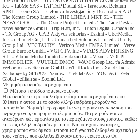
SSP GmbH (DSP) - STUDIO GONG GmbH & Co. Studiobetriebs
KG - TabMo SAS - TAPTAP Digital SL - Targetspot Belgium
SPRL - Teemo SA - Telefonica Investigación y Desarrollo S.A.U -
The Kantar Group Limited - THE LINEA 1 MKT SL - THE
NEWCO S.R.L. - The Ozone Project Limited - The Trade Desk -
travel audience GmbH - TripleLift, Inc. - Triton Digital Canada Inc.
- TX Group AG - UAB Aktyvus sektorius - Eskimi - UberMedia,
Inc. - ucfunnel Co., Ltd. - Unmatched Solutions Limited - Unruly
Group Ltd - VECTAURY - Verizon Media EMEA Limited - Verve
Group Europe GmbH - VGI CTV, Inc - VIADS ADVERTISING
S.L. - Vibrant Media Limited - Vidazoo Ltd - Viznet - VOLPI
IMMOBILIER - VUUKLE DMCC - WAM Group Ltd, t/a Admix -
Weborama - wetter.com GmbH - WhatRocks Inc. - Xandr, Inc. -
XChange by SFBX® - Yandex - Yieldlab AG - YOC AG - Zeta
Global - zillian sa - Zoomd Ltd.
Μέτρηση απόδοσης περιεχομένου
Μέτρηση απόδοσης περιεχομένου
Η απόδοση και η αποτελεσματικότητα του περιεχομένου που
βλέπετε ή αυτού με το οποίο αλληλεπιδράτε μπορούν να
μετρηθούν. Νομική Περιγραφή Για να μετρούν την απόδοση του
περιεχομένου, οι προμηθευτές μπορούν: Να μετρούν και να
αναφέρουν πώς εμφανίστηκε το περιεχόμενο στους χρήστες, καθώς
και πώς αλληλεπίδρασαν με αυτό. Να παρέχουν αναφορές,
χρησιμοποιώντας άμεσα μετρήσιμα ή γνωστά δεδομένα σχετικά με
τους χρήστες που αλληλεπίδρασαν με το περιεχόμενο Οι