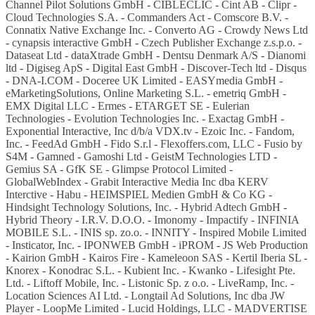
Channel Pilot Solutions GmbH - CIBLECLIC - Cint AB - Clipr -
Cloud Technologies S.A. - Commanders Act - Comscore B.V. -
Connatix Native Exchange Inc. - Converto AG - Crowdy News Ltd
- cynapsis interactive GmbH - Czech Publisher Exchange z.s.p.o. -
Dataseat Ltd - dataXtrade GmbH - Dentsu Denmark A/S - Dianomi
ltd - Digiseg ApS - Digital East GmbH - Discover-Tech ltd - Disqus
- DNA-I.COM - Doceree UK Limited - EASYmedia GmbH -
eMarketingSolutions, Online Marketing S.L. - emetriq GmbH -
EMX Digital LLC - Ermes - ETARGET SE - Eulerian
Technologies - Evolution Technologies Inc. - Exactag GmbH -
Exponential Interactive, Inc d/b/a VDX.tv - Ezoic Inc. - Fandom,
Inc. - FeedAd GmbH - Fido S.r.l - Flexoffers.com, LLC - Fusio by
S4M - Gamned - Gamoshi Ltd - GeistM Technologies LTD -
Gemius SA - GfK SE - Glimpse Protocol Limited -
GlobalWebIndex - Grabit Interactive Media Inc dba KERV
Interctive - Habu - HEIMSPIEL Medien GmbH & Co KG -
Hindsight Technology Solutions, Inc. - Hybrid Adtech GmbH -
Hybrid Theory - I.R.V. D.O.O. - Imonomy - Impactify - INFINIA
MOBILE S.L. - INIS sp. zo.o. - INNITY - Inspired Mobile Limited
- Insticator, Inc. - IPONWEB GmbH - iPROM - JS Web Production
- Kairion GmbH - Kairos Fire - Kameleoon SAS - Kertil Iberia SL -
Knorex - Konodrac S.L. - Kubient Inc. - Kwanko - Lifesight Pte.
Ltd. - Liftoff Mobile, Inc. - Listonic Sp. z o.o. - LiveRamp, Inc. -
Location Sciences AI Ltd. - Longtail Ad Solutions, Inc dba JW
Player - LoopMe Limited - Lucid Holdings, LLC - MADVERTISE