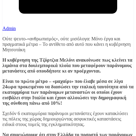
Admin
Ούτε ψευτο-«ανθρωπισμός», ούτε μισόλογα: Μόνο έργα και
πραγματικά μέτρα – Το αντίθετο από αυτό που κάνει η κυβέρνηση
Μητσοτάκη
Η κυβέρνηση της Τζόρτζια Μελόνι ανακοίνωσε πως κλείνει τα
λιμάνια στα δουλεμπορικά πλοία που μεταφέρουν παράνομους
μετανάστες από οπουδήποτε κι αν προέρχονται.
Είναι το πρώτο μέτρο – «μαχαίρι» που έλαβε μέσα σε λίγα
24ωρα προκειμένου να διασώσει την ιταλική ταυτότητα από τα
εκατομμύρια των παράνομων μεταναστών οι οποίοι έχουν
εισβάλει στην Ιταλία και έχουν αλλοιώσει την δημογραφική
της σύνθεση πάνω από 10%!
Σχεδόν 6 εκατομμύρια παράνομοι μετανάστες έχουν κατακλύσει
τις πόλεις της χώρας δημιουργώντας ασφυκτικές καταστάσεις
ειδικά στους τομείς της εγκληματικότητας.
Να σημειώσουμε ότι στην Ελλάδα το ποσοστό των παράνομων