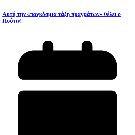
Αυτή την «παγκόσμια τάξη πραγμάτων» θέλει ο
Πούτιν!