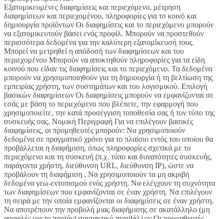
Εξατομικευμένες διαφημίσεις και περιεχόμενο, μέτρηση διαφημίσεων και περιεχομένου, πληροφορίες για το κοινό και δημιουργία προϊόντων Οι διαφημίσεις και το περιεχόμενο μπορούν να εξατομικευτούν βάσει ενός προφίλ. Μπορούν να προστεθούν περισσότερα δεδομένα για την καλύτερη εξατομίκευσή τους. Μπορεί να μετρηθεί η απόδοσή των διαφημίσεων και του περιεχομένου Μπορούν να αποκτηθούν πληροφορίες για τα είδη κοινού που είδαν τις διαφημίσεις και το περιεχόμενο. Τα δεδομένα μπορούν να χρησιμοποιηθούν για τη δημιουργία ή τη βελτίωση της εμπειρίας χρήστη, των συστημάτων και του λογισμικού. Επιλογή βασικών διαφημίσεων Οι διαφημίσεις μπορούν να εμφανίζονται σε εσάς με βάση το περιεχόμενο που βλέπετε, την εφαρμογή που χρησιμοποιείτε, την κατά προσέγγιση τοποθεσία σας ή τον τύπο της συσκευής σας. Νομική Περιγραφή Για να επιλέγουν βασικές διαφημίσεις, οι προμηθευτές μπορούν: Να χρησιμοποιούν δεδομένα σε πραγματικό χρόνο για το πλαίσιο εντός του οποίου θα προβάλλεται η διαφήμιση, όπως πληροφορίες σχετικά με το περιεχόμενο και τη συσκευή (π.χ. τύπο και δυνατότητες συσκευής, παράγοντα χρήστη, διεύθυνση URL, διεύθυνση IP), ώστε να προβάλουν τη διαφήμιση . Να χρησιμοποιούν τα μη ακριβή δεδομένα γεω-εντοπισμού ενός χρήστη. Να ελέγχουν τη συχνότητα των διαφημίσεων που εμφανίζονται σε έναν χρήστη. Να επιλέγουν τη σειρά με την οποία εμφανίζονται οι διαφημίσεις σε έναν χρήστη. Να αποτρέπουν την προβολή μιας διαφήμισης σε ακατάλληλο (μη ασφαλές για το προϊόν) συντακτικό περιβάλλον Οι προμηθευτές δεν μπορούν: Να δημιουργούν προφίλ εξατομικευμένων διαφημίσεων χρησιμοποιώντας αυτά τα δεδομένα (πληροφορίες) για την επιλογή μελλοντικών διαφημίσεων Σημείωση: «Μη ακριβής» σημαίνει ότι επιτρέπεται μόνο η κατά προσέγγιση τοποθεσία σε ακτίνα τουλάχιστον 500 μέτρων. Προβολή Συνεργατών - : Tappx - 1020, Inc. dba Placecast and Ericsson Emodo - 1Agency - 33Across - 360e-com Sp. z o.o. - 42 Ads GmbH - A Million Ads Ltd - A.Mob - AA INTERNET-MEDIA Ltd - Accorp Sp. z o.o. - Active Agent (ADITION technologies GmbH) - Ad Alliance GmbH - Adacado Technologies Inc. (DBA Adacado) - ADARA MEDIA UNLIMITED - adbility media GmbH - ADCELL | Firstlead GmbH - AdColony, Inc. - AddApptr GmbH - AdElement Media Solutions Pvt Ltd - Adevinta Spain S.L.U. - Adhese - adhood.com - ADITION technologies GmbH - Adlane LTD - Adludio Ltd. - ADMAN - Phaistos Networks, S.A. - ADman Interactive SLU - adMarketplace, Inc. - AdMaxim Inc. - Admixer EU GmbH - adnanny.com SLU - Adnuntius AS - Adobe Advertising Cloud - Adpone SL - adQuery - AdQuiver Media SL - ADRENALEAD - adrule mobile GmbH - ADSOCY - Adsolutions BV - AdSpirit GmbH - adsquare GmbH - ADSTOURS SAS - AdsWizz Inc. - Adtarget Medya A.S. - Adtelligent Inc. - AdTheorent, Inc - ADUX - ADventori SAS - Adverticum cPlc. - Adverty AB (publ) - AdView - Advisible AB - ADWAYS SAS - adWMG - Adzymic Pte Ltd - AerServ LLC - Allegro.pl - Alliance Gravity Data Media - Amazon Advertising - Amnet GmbH - Amobee Inc. - ANINPRO-CREATIVE, S.L. - Aniview LTD - AntVoice - Anzu Virtual Reality LTD - Apester Ltd - Arcspire Limited - Arkeero - ARKHEUS - ARMIS SAS - ArtChaos s.r.o. - Audience Network - Audience Solutions S.A. - Audiencerate LTD - AuDigent - AUDIOMOB LTD - Automattic Ads - Avocet Systems Limited - Axiom Media Connect - Axonix LTD - B2B Media Group EMEA - Baidu USA - Bandsintown Amplified LLC - Beaconspark Ltd - BeeswaxIO Corporation - BEINTOO SPA - Bertelsmann Data Service GmbH - Betgenius Ltd - BidBerry SRL - BidMachine Inc. - Bidstack Limited - BIDSWITCH GmbH - Bidtellect, Inc - BLIINK SAS - Blingby LLC - Blis Media Limited - Bmind a Sales Maker Company, S.L. - Brave People Ltd. - Brid Video DOO - BSmartData GmbH - Bucksense Inc - BusinessClick - CAKE Software, Inc. - Captify Technologies Limited - Carbon (AI) Limited - Celtra, Inc. - CentralNic Poland sp. z o.o. - CIBLECLIC - Clinch Labs LTD - Cloud Technologies S.A. - Cluep LLC - Collective Europe Ltd. - Comcast International France SAS - Commanders Act - Connatix Native Exchange Inc. - ConnectAd Realtime GmbH - Consumable, Inc. - Content Ignite - Converto AG - Criteo SA - Crowdy News Ltd - cynapsis interactive GmbH - Czech Publisher Exchange z.s.p.o. - Dataseat Ltd - dataXtrade GmbH - Delta Projects AB - Demandbase, Inc. - Dentsu Aegis Network Italia SpA - Dentsu Denmark A/S - Digital East GmbH - Digital Squad - Discover-Tech ltd - Disqus - Doceree UK Limited - DynAdmic - EASYmedia GmbH - eBay Inc - eMarketingSolutions, Online Marketing S.L. - Epom Ltd. - Epsilon - Ermes - ETARGET SE - Eulerian Technologies - Evolution Technologies Inc. - Evorra Ltd - Exit Bee Limited - Exponential Interactive, Inc d/b/a VDX.tv - Extreme Reach, Inc - Factor Eleven GmbH - Fandom, Inc. - Fifty Technology Limited - Flashtalking, Inc. - Flexoffers.com, LLC - Freshclip GmbH & Co. KG - FUNKE Digital GmbH - Fyber - GADSME - Gamned - Gamoshi Ltd - GDMServices, Inc. d/b/a FiksuDSP - GeistM Technologies LTD - Gemius SA - Glimpse Protocol Limited - Global Media & Entertainment Limited - Go.pl sp. z o.o. - Golden Bees - Goodeed - Grabit Interactive Media Inc dba KERV Interctive - GroupM UK Limited - GumGum, Inc. - Hashtag Labs Inc. - Havas Media (Artemis Alliance S.L.U.) - HEIMSPIEL Medien GmbH & Co KG - Hurra Communications GmbH - Hybrid Adtech GmbH - Hybrid Theory - HyperTV Inc. - I.R.V. D.O.O. - Imonomy - Impactify - Index Exchange, Inc. - INFINIA MOBILE S.L. - InMobi Pte Ltd - INNITY - Inspired Mobile Limited - Insticator, Inc. - InsurAds Technologies SA. - INVIDI technologies AB - IPONWEB GmbH - iPROM - iProspect GmbH - IQM CORPORATION - Jampp LTD - Jellyfish France - Jivox Corporation - JS Web Production - Justpremium BV - Kairion GmbH - Kargo Global Inc. - Kayzen - Kertil Iberia SL - Ketchup Adv Spa - Keymantics - Knorex - Konodrac S.L. - Kubient Inc. - Kwanko - Leadoo Marketing Technologies Ltd - Lifesight Pte. Ltd. - Liftoff Mobile, Inc. - LiquidM Technology GmbH - LiveRamp, Inc. - Localsensor B.V. - Longtail Ad Solutions, Inc dba JW Player - LoopMe Limited - Luna Media Group LLC - MADVERTISE MEDIA - Magnite, Inc. (Outstream) - Maiden Marketing Pte Ltd - mainADV Srl - Market Resource Partners LLC - Mars Inc. - Mars Media Group - McCann Discipline LTD - Media Square - Media16 ltd - mediarithmics SAS - Mediascore mbH - Mediasmart Mobile S.L. - Mediavine, Inc. - MGID Inc. - Mindlytix SAS - MiQ - MISSENA - Mobfox US LLC - Mobile Professionals BV - Mobsuccess - Monet Engine Inc - Nano Interactive GmbH - Near Pte Ltd - Neodata Group srl - NEORY GmbH - Netpoint Media GmbH - Newsroom AI Ltd - Next Media SRL - Next Millennium Media INC - NextRoll, Inc. - NoBid, Inc. - Noster Finance S.L. - numberly - On Device Research Limited - OnAudience Ltd - One Tech Group GmbH - ONEcount - OneFootball GmbH - OneTag Limited - Onfocus (Adagio) - Online Advertising Network Sp. z o.o. - Online Solution - Onnetwork Sp. z o.o. - OnProspects Ltd - Opt Out Advertising B.V. - Optomaton UG - Otto (GmbH & Co KG) - Outbrain UK Ltd - Passendo Aps - Pelmorex Corp. - Performax.cz, s.r.o. - Permodo GmbH - Persona.ly - Pexi B.V. - Piano Software Inc - Pinpoll GmbH - Platform161 B.V. - PLAYGROUND XYZ EMEA LTD - PML Innovative Media - PRECISO SRL - Programatica de publicidad S.L. - Project Agora Ltd - ProSiebenSat.1 Digital Data GmbH - Proxi.cloud sp. z.o.o - Pubfinity LLC - Publica LLC - Publicis Media GmbH - Pulse Innovations Limited - Pure Local Media GmbH - Quality Media Network GmbH - QuantumCast digital GmbH - Quantyoo GmbH & Co. KG - QUARTER MEDIA GmbH - Radio Net Media Limited - Rapid Performance GmbH - RDandX Group DMCC - Readpeak Oy - Realytics - Rebold Marketing & Communication SLU - Reignn Platform Ltd - Relay42 Netherlands B.V. - remerge GmbH - Remixd Media, Inc. - Reppublika- The Research Toolbox GmbH - Reveal Mobile Inc - RevJet - RevX - Rezonence Limited - Rich Audience Technologies SL - Ringier Axel Springer Polska sp. z o.o. - Rockabox Media Ltd t/a Scoota - Roku Advertising Services - Romios - Roq.ad Inc. - RTB House S.A. - Samba TV Inc. - Samba TV UK Limited - ScaleMonk Inc. - Seedtag Advertising S.L - SelectMedia International LTD - Sharethrough, Inc - SheMedia, LLC - ShinyStat S.p.a. - Sift Media, Inc - Simplifi Holdings Inc - Skaze - Skoiy - Smaato, Inc. - Smadex SL - Smart Adserver - Smartclip Hispania SL - SmartyAds Inc. - Smile Wanted Group - SNAPUPP TECHNOLOGIES SL - SoD ScreenOnDemand GmbH - Sojern, Inc. - Solocal - Solution coupons - Sonic Odeeo ltd - Sonobi, Inc - SoundCast - Sovrn Holdings Inc - SpearAd GmbH - SPICY MOBILE Sp z o.o. Sp.k. - Spolecznosci Sp. z o.o. Sp. k. - Spoods GmbH - SPORTORITY UK LTD - Sportradar AG - Spotad - SpringServe, LLC - StackAdapt - STUDIO GONG GmbH & Co. Studiobetriebs KG - Sub2 Technologies Ltd - Sublime - SunMedia - TabMo SAS - Taboola Europe Limited - Tangoo Srl - TAPTAP Digital SL - Targetspot Belgium SPRL - Teemo SA - Telecoming S.A. - Telefonica Investigación y Desarrollo S.A.U - Teroa S.A. - The ADEX GmbH - The Kantar Group Limited - THE LINEA 1 MKT SL - The MediaGrid Inc. - THE NEWCO S.R.L. - The Ozone Project Limited - The Procter & Gamble Company - The Reach Group GmbH - Threedium - Timehop, Inc. - TIMEONE PERFORMANCE - travel audience GmbH - Triapodi Ltd. - Triple13 Ltd - Truvid Inc. - twiago GmbH - UberMedia, Inc. - ucfunnel Co., Ltd. - Underdog Media LLC - Unilever Polska sp. z o.o. - United Internet Media GmbH - Unruly Group Ltd - usemax advertisement (Emego GmbH) - Ve Global UK Limited - VECTAURY - Venatus Media Limited - Verve Group Europe GmbH - VEXPRO TECHNOLOGIES LTD - VGI CTV, Inc - video intelligence AG - Videobyte Inc - Vidoomy Media SL - Viewdeos 2015 LTD -