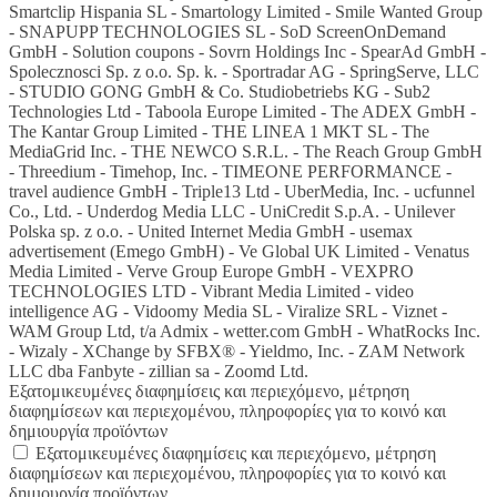
Smartclip Hispania SL - Smartology Limited - Smile Wanted Group
- SNAPUPP TECHNOLOGIES SL - SoD ScreenOnDemand
GmbH - Solution coupons - Sovrn Holdings Inc - SpearAd GmbH -
Spolecznosci Sp. z o.o. Sp. k. - Sportradar AG - SpringServe, LLC
- STUDIO GONG GmbH & Co. Studiobetriebs KG - Sub2
Technologies Ltd - Taboola Europe Limited - The ADEX GmbH -
The Kantar Group Limited - THE LINEA 1 MKT SL - The
MediaGrid Inc. - THE NEWCO S.R.L. - The Reach Group GmbH
- Threedium - Timehop, Inc. - TIMEONE PERFORMANCE -
travel audience GmbH - Triple13 Ltd - UberMedia, Inc. - ucfunnel
Co., Ltd. - Underdog Media LLC - UniCredit S.p.A. - Unilever
Polska sp. z o.o. - United Internet Media GmbH - usemax
advertisement (Emego GmbH) - Ve Global UK Limited - Venatus
Media Limited - Verve Group Europe GmbH - VEXPRO
TECHNOLOGIES LTD - Vibrant Media Limited - video
intelligence AG - Vidoomy Media SL - Viralize SRL - Viznet -
WAM Group Ltd, t/a Admix - wetter.com GmbH - WhatRocks Inc.
- Wizaly - XChange by SFBX® - Yieldmo, Inc. - ZAM Network
LLC dba Fanbyte - zillian sa - Zoomd Ltd.
Εξατομικευμένες διαφημίσεις και περιεχόμενο, μέτρηση
διαφημίσεων και περιεχομένου, πληροφορίες για το κοινό και
δημιουργία προϊόντων
Εξατομικευμένες διαφημίσεις και περιεχόμενο, μέτρηση
διαφημίσεων και περιεχομένου, πληροφορίες για το κοινό και
δημιουργία προϊόντων