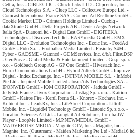
Celtra, Inc. - CIBLECLIC - Clinch Labs LTD - Clipcentric, Inc. -
Cloud Technologies S.A. - Cluep LLC - Collective Europe Ltd. -
Comcast International France SAS - ConnectAd Realtime GmbH -
Cookie Market LTD - Crimtan Holdings Limited - Cuebiq -
dataXtrade GmbH - Delta Projects AB - Dentsu Aegis Network
Italia SpA - Dianomi ltd - Digital East GmbH - DIGITEKA
Technologies - Discover-Tech ltd - EASYmedia GmbH - EMX
Digital LLC - Evolution Technologies Inc. - Ezoic Inc. - FeedAd
GmbH - Fido S.r.l - Footballco Media Limited - Fusio by S4M -
Fyber - GADSME - Gamned - GDMServices, Inc. d/b/a FiksuDSP
- GeoProve - Global Media & Entertainment Limited - Go.pl sp. z
o.o. - Goldbach Group AG - GP One GmbH - Hivestack Inc. -
Hurra Communications GmbH - Hybrid Adtech GmbH - Improve
Digital - Index Exchange, Inc. - INFINIA MOBILE S.L. - InMobi
Pte Ltd - Inspired Mobile Limited - InsurAds Technologies SA. -
IPONWEB GmbH - IQM CORPORATION - Jaduda GmbH -
Jellyfish France - Jivox Corporation - Justtag Sp. z o.o. - Kairion
GmbH - Kairos Fire - Kertil Iberia SL - Knorex - Kochava Inc. -
Kubient Inc. - LeadsRx, Inc. - LifeStreet Corporation - Liftoff
Mobile, Inc. - LiquidM Technology GmbH - Listonic Sp. z o.o. -
Location Sciences AI Ltd. - Longtail Ad Solutions, Inc dba JW
Player - LoopMe Limited - M,P,NEWMEDIA, GmbH -
MADVERTISE MEDIA - Magnite CTV, Inc. - Magnite, Inc. -
Magnite, Inc. (Outstream) - Maiden Marketing Pte Ltd - Media16 ltd
- Mediakeys Platform - MediaMath, Inc. - Mediascore mbH -