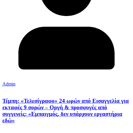
Admin
Τέμπη: «Τελεσίγραφο» 24 ωρών από Εισαγγελία για
εκταφές 9 σορών – Οργή & προσφυγές από
συγγενείς: «Εμπαιγμός, δεν υπάρχουν εργαστήρια
εδώ»