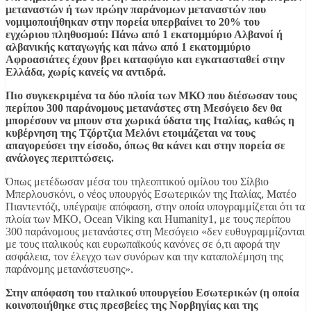
μεταναστών ή των πρώην παράνομων μεταναστών που
νομιμοποιήθηκαν στην πορεία υπερβαίνει το 20% του
εγχώριου πληθυσμού: Πάνω από 1 εκατομμύριο Αλβανοί ή
αλβανικής καταγωγής και πάνω από 1 εκατομμύριο
Αφροασιάτες έχουν βρει καταφύγιο και εγκατασταθεί στην
Ελλάδα, χωρίς κανείς να αντιδρά.
Πιο συγκεκριμένα τα δύο πλοία των ΜΚΟ που διέσωσαν τους
περίπου 300 παράνομους μετανάστες στη Μεσόγειο δεν θα
μπορέσουν να μπουν στα χωρικά ύδατα της Ιταλίας, καθώς η
κυβέρνηση της Τζόρτζια Μελόνι ετοιμάζεται να τους
απαγορεύσει την είσοδο, όπως θα κάνει και στην πορεία σε
ανάλογες περιπτώσεις.
Όπως μετέδωσαν μέσα του τηλεοπτικού ομίλου του Σίλβιο
Μπερλουσκόνι, ο νέος υπουργός Εσωτερικών της Ιταλίας, Ματέο
Πιαντεντόζι, υπέγραψε απόφαση, στην οποία υπογραμμίζεται ότι τα
πλοία των ΜΚΟ, Ocean Viking και Humanity1, με τους περίπου
300 παράνομους μετανάστες στη Μεσόγειο «δεν ευθυγραμμίζονται
με τους ιταλικούς και ευρωπαϊκούς κανόνες σε ό,τι αφορά την
ασφάλεια, τον έλεγχο των συνόρων και την καταπολέμηση της
παράνομης μετανάστευσης».
Στην απόφαση του ιταλικού υπουργείου Εσωτερικών (η οποία
κοινοποιήθηκε στις πρεσβείες της Νορβηγίας και της