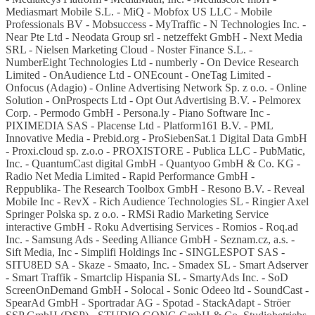
Mediasmart Mobile S.L. - MiQ - Mobfox US LLC - Mobile
Professionals BV - Mobsuccess - MyTraffic - N Technologies Inc. -
Near Pte Ltd - Neodata Group srl - netzeffekt GmbH - Next Media
SRL - Nielsen Marketing Cloud - Noster Finance S.L. -
NumberEight Technologies Ltd - numberly - On Device Research
Limited - OnAudience Ltd - ONEcount - OneTag Limited -
Onfocus (Adagio) - Online Advertising Network Sp. z o.o. - Online
Solution - OnProspects Ltd - Opt Out Advertising B.V. - Pelmorex
Corp. - Permodo GmbH - Persona.ly - Piano Software Inc -
PIXIMEDIA SAS - Placense Ltd - Platform161 B.V. - PML
Innovative Media - Prebid.org - ProSiebenSat.1 Digital Data GmbH
- Proxi.cloud sp. z.o.o - PROXISTORE - Publica LLC - PubMatic,
Inc. - QuantumCast digital GmbH - Quantyoo GmbH & Co. KG -
Radio Net Media Limited - Rapid Performance GmbH -
Reppublika- The Research Toolbox GmbH - Resono B.V. - Reveal
Mobile Inc - RevX - Rich Audience Technologies SL - Ringier Axel
Springer Polska sp. z o.o. - RMSi Radio Marketing Service
interactive GmbH - Roku Advertising Services - Romios - Roq.ad
Inc. - Samsung Ads - Seeding Alliance GmbH - Seznam.cz, a.s. -
Sift Media, Inc - Simplifi Holdings Inc - SINGLESPOT SAS -
SITU8ED SA - Skaze - Smaato, Inc. - Smadex SL - Smart Adserver
- Smart Traffik - Smartclip Hispania SL - SmartyAds Inc. - SoD
ScreenOnDemand GmbH - Solocal - Sonic Odeeo ltd - SoundCast -
SpearAd GmbH - Sportradar AG - Spotad - StackAdapt - Ströer