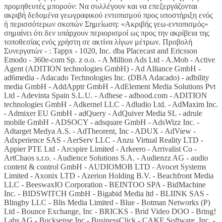
προμηθευτές μπορούν: Να συλλέγουν και να επεξεργάζονται
ακριβή δεδομένα γεωγραφικού εντοπισμού προς υποστήριξη ενός
ή περισσότερων σκοπών Σημείωση: «Ακριβής γεω-εντοπισμός»
σημαίνει ότι δεν υπάρχουν περιορισμοί ως προς την ακρίβεια της
τοποθεσίας ενός χρήστη σε ακτίνα λίγων μέτρων. Προβολή
Συνεργατών - : Tappx - 1020, Inc. dba Placecast and Ericsson
Emodo - 360e-com Sp. z o.o. - A Million Ads Ltd - A.Mob - Active
Agent (ADITION technologies GmbH) - Ad Alliance GmbH -
ad6media - Adacado Technologies Inc. (DBA Adacado) - adbility
media GmbH - AddApptr GmbH - AdElement Media Solutions Pvt
Ltd - Adevinta Spain S.L.U. - Adhese - adhood.com - ADITION
technologies GmbH - Adkernel LLC - Adludio Ltd. - AdMaxim Inc.
- Admixer EU GmbH - adQuery - AdQuiver Media SL - adrule
mobile GmbH - ADSOCY - adsquare GmbH - AdsWizz Inc. -
Adtarget Medya A.S. - AdTheorent, Inc - ADUX - AdView -
Adxperience SAS - AerServ LLC - Anzu Virtual Reality LTD -
Appier PTE Ltd - Arcspire Limited - Arkeero - Arrivalist Co -
ArtChaos s.r.o. - Audience Solutions S.A. - Audienzz AG - audio
content & control GmbH - AUDIOMOB LTD - Avocet Systems
Limited - Axonix LTD - Azerion Holding B.V. - Beachfront Media
LLC - BeeswaxIO Corporation - BEINTOO SPA - BidMachine
Inc. - BIDSWITCH GmbH - Bigabid Media ltd - BLIINK SAS -
Blingby LLC - Blis Media Limited - Blue - Botman Networks (P)
Ltd - Bounce Exchange, Inc - BRICKS - Brid Video DOO - Bring!
Labs AG - Bucksense Inc - BusinessClick - CAKE Software, Inc. -