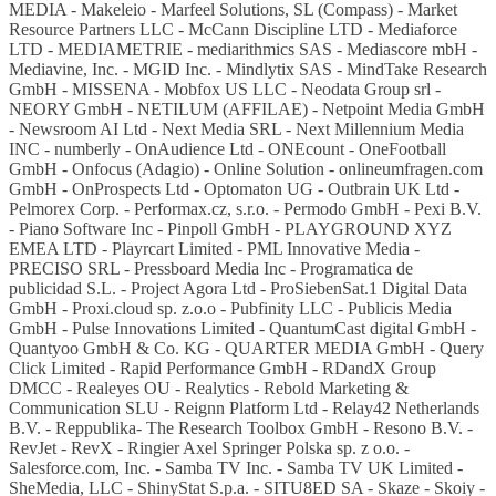
MEDIA - Makeleio - Marfeel Solutions, SL (Compass) - Market
Resource Partners LLC - McCann Discipline LTD - Mediaforce
LTD - MEDIAMETRIE - mediarithmics SAS - Mediascore mbH -
Mediavine, Inc. - MGID Inc. - Mindlytix SAS - MindTake Research
GmbH - MISSENA - Mobfox US LLC - Neodata Group srl -
NEORY GmbH - NETILUM (AFFILAE) - Netpoint Media GmbH
- Newsroom AI Ltd - Next Media SRL - Next Millennium Media
INC - numberly - OnAudience Ltd - ONEcount - OneFootball
GmbH - Onfocus (Adagio) - Online Solution - onlineumfragen.com
GmbH - OnProspects Ltd - Optomaton UG - Outbrain UK Ltd -
Pelmorex Corp. - Performax.cz, s.r.o. - Permodo GmbH - Pexi B.V.
- Piano Software Inc - Pinpoll GmbH - PLAYGROUND XYZ
EMEA LTD - Playrcart Limited - PML Innovative Media -
PRECISO SRL - Pressboard Media Inc - Programatica de
publicidad S.L. - Project Agora Ltd - ProSiebenSat.1 Digital Data
GmbH - Proxi.cloud sp. z.o.o - Pubfinity LLC - Publicis Media
GmbH - Pulse Innovations Limited - QuantumCast digital GmbH -
Quantyoo GmbH & Co. KG - QUARTER MEDIA GmbH - Query
Click Limited - Rapid Performance GmbH - RDandX Group
DMCC - Realeyes OU - Realytics - Rebold Marketing &
Communication SLU - Reignn Platform Ltd - Relay42 Netherlands
B.V. - Reppublika- The Research Toolbox GmbH - Resono B.V. -
RevJet - RevX - Ringier Axel Springer Polska sp. z o.o. -
Salesforce.com, Inc. - Samba TV Inc. - Samba TV UK Limited -
SheMedia, LLC - ShinyStat S.p.a. - SITU8ED SA - Skaze - Skoiy -