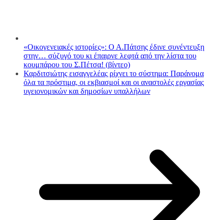
«Οικογενειακές ιστορίες»: Ο Α.Πάτσης έδινε συνέντευξη
στην… σύζυγό του κι έπαιρνε λεφτά από την λίστα του
κουμπάρου του Σ.Πέτσα! (βίντεο)
Καρδιτσιώτης εισαγγελέας ρίχνει το σύστημα: Παράνομα
όλα τα πρόστιμα, οι εκβιασμοί και οι αναστολές εργασίας
υγειονομικών και δημοσίων υπαλλήλων