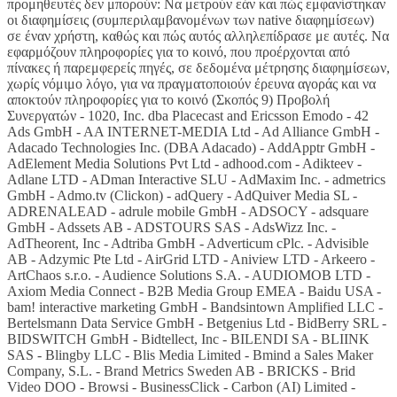
προμηθευτές δεν μπορούν: Να μετρούν εάν και πώς εμφανίστηκαν
οι διαφημίσεις (συμπεριλαμβανομένων των native διαφημίσεων)
σε έναν χρήστη, καθώς και πώς αυτός αλληλεπίδρασε με αυτές. Να
εφαρμόζουν πληροφορίες για το κοινό, που προέρχονται από
πίνακες ή παρεμφερείς πηγές, σε δεδομένα μέτρησης διαφημίσεων,
χωρίς νόμιμο λόγο, για να πραγματοποιούν έρευνα αγοράς και να
αποκτούν πληροφορίες για το κοινό (Σκοπός 9) Προβολή
Συνεργατών - 1020, Inc. dba Placecast and Ericsson Emodo - 42
Ads GmbH - AA INTERNET-MEDIA Ltd - Ad Alliance GmbH -
Adacado Technologies Inc. (DBA Adacado) - AddApptr GmbH -
AdElement Media Solutions Pvt Ltd - adhood.com - Adikteev -
Adlane LTD - ADman Interactive SLU - AdMaxim Inc. - admetrics
GmbH - Admo.tv (Clickon) - adQuery - AdQuiver Media SL -
ADRENALEAD - adrule mobile GmbH - ADSOCY - adsquare
GmbH - Adssets AB - ADSTOURS SAS - AdsWizz Inc. -
AdTheorent, Inc - Adtriba GmbH - Adverticum cPlc. - Advisible
AB - Adzymic Pte Ltd - AirGrid LTD - Aniview LTD - Arkeero -
ArtChaos s.r.o. - Audience Solutions S.A. - AUDIOMOB LTD -
Axiom Media Connect - B2B Media Group EMEA - Baidu USA -
bam! interactive marketing GmbH - Bandsintown Amplified LLC -
Bertelsmann Data Service GmbH - Betgenius Ltd - BidBerry SRL -
BIDSWITCH GmbH - Bidtellect, Inc - BILENDI SA - BLIINK
SAS - Blingby LLC - Blis Media Limited - Bmind a Sales Maker
Company, S.L. - Brand Metrics Sweden AB - BRICKS - Brid
Video DOO - Browsi - BusinessClick - Carbon (AI) Limited -