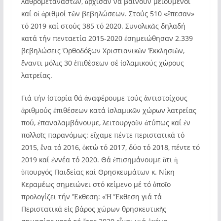
λαθρομεταναστῶν, ἄρχισαν νά βαίνουν μειούμενοι
καί οἱ ἀριθμοί τῶν βεβηλώσεων. Στούς 510 «ἔπεσαν»
τό 2019 καί στούς 385 τό 2020. Συνολικῶς δηλαδή
κατά τήν πενταετία 2015-2020 ἐσημειώθησαν 2.339
βεβηλώσεις Ὀρθοδόξων Χριστιανικῶν Ἐκκλησιῶν,
ἔναντι μόλις 30 ἐπιθέσεων σέ ἰσλαμικούς χώρους
λατρείας.
Γιά τήν ἱστορία θά ἀναφέρουμε τούς ἀντιστοίχους
ἀριθμούς ἐπιθέσεων κατά ἰσλαμικῶν χώρων λατρείας
πού, ἐπαναλαμβάνουμε, λειτουργοῦν ἀτύπως καί ἐν
πολλοῖς παρανόμως: εἴχαμε πέντε περιστατικά τό
2015, ἕνα τό 2016, ὀκτώ τό 2017, δύο τό 2018, πέντε τό
2019 καί ἐννέα τό 2020. Θά ἐπισημάνουμε ὅτι ἡ
ὑπουργός Παιδείας καί Θρησκευμάτων κ. Νίκη
Κεραμέως σημειώνει στό κείμενο μέ τό ὁποῖο
προλογίζει τήν Ἔκθεση: «Ἡ Ἔκθεση γιά τά
Περιστατικά εἰς βάρος χώρων θρησκευτικῆς