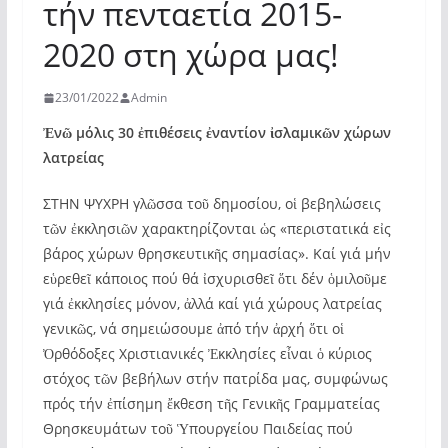
τήν πενταετία 2015-
2020 στη χώρα μας!
23/01/2022
Admin
Ἐνῶ μόλις 30 ἐπιθέσεις ἐναντίον ἰσλαμικῶν χώρων
λατρείας
ΣΤΗΝ ΨΥΧΡΗ γλῶσσα τοῦ δημοσίου, οἱ βεβηλώσεις
τῶν ἐκκλησιῶν χαρακτηρίζονται ὡς «περιστατικά εἰς
βάρος χώρων θρησκευτικῆς σημασίας». Καί γιά μήν
εὑρεθεῖ κάποιος πού θά ἰσχυρισθεῖ ὅτι δέν ὁμιλοῦμε
γιά ἐκκλησίες μόνον, ἀλλά καί γιά χώρους λατρείας
γενικῶς, νά σημειώσουμε ἀπό τήν ἀρχή ὅτι οἱ
Ὀρθόδοξες Χριστιανικές Ἐκκλησίες εἶναι ὁ κύριος
στόχος τῶν βεβήλων στήν πατρίδα μας, συμφώνως
πρός τήν ἐπίσημη ἔκθεση τῆς Γενικῆς Γραμματείας
Θρησκευμάτων τοῦ Ὑπουργείου Παιδείας πού