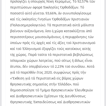
προλογίζει ἡ ὑπουργός Νίκη Κεραμέως. Τό 92,57% τῶν
περιπτώσεων ἀφορᾶ Ἐκκλησίες Ὀρθοδόξων. Τό
ποσοστό αὐτό γίνεται 93,66%, ἄν συνυπολογίσουμε
καί τίς ἐκκλησίες Γνησίων Ὀρθοδόξων Χριστιανῶν
(Παλαιοημερολογιτῶν). Τά περιστατικά αὐτά μάλιστα
βαίνουν αὐξανόμενα, ὅσο ἡ χώρα κατακλύζεται ἀπό
περισσοτέρους μουσουλμάνους, ἡ περιφρόνησις τῶν
ὁποίων πρός τίς ἀρχές καί τίς ἀξίες τοῦ Χριστιανισμοῦ
καί τοῦ Ἑλληνισμοῦ ἐξοργίζει τούς κατοίκους αὐτῆς
τῆς χώρας. Παρά ταῦτα τά περιστατικά βεβηλώσεως
ἰσλαμικῶν χώρων λατρείας, πού οὕτως ἤ ἄλλως εἶναι
ἄτυποι, δέν ὑπερβαίνουν τό 2,23% τοῦ συνόλου. Αὐτά
γιά τό παρελθόν ἔτος 2020, συμφώνως πρός τήν
«Ἔκθεση γιά τά Περιστατικά εἰς βάρος χώρων
θρησκευτικῆς σημασίας στήν Ἑλλάδα», πού
δημοσιοποίησε τό Τμῆμα Θρησκευτικῶν Ἐλευθεριῶν
καί Διαθρησκευτικῶν Σχέσεων τῆς Διευθύνσεως
Θρησκευτικῆς Ἐκπαιδεύσεως καί Διαθρησκευτικῶν