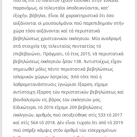
πού ὡς ἐπί τό πλεῖστον ἔχουν εἰσέλθει στήν Ἑλλάδα
παρανόμως, οἱ τελευταῖοι ἀποδεικνύονται, κατ’
ἐξοχήν, βέβηλοι. Εἶναι δέ χαρακτηριστικό ὅτι ὅσο
αὐξάνονται οἱ μουσουλμάνοι πού παρεπιδημοῦν στήν
χώρα τόσο αὐξάνονται καί τά περιστατικά
βεβηλώσεως χριστιανικῶν ἐκκλησιῶν. Μία ἀναδρομή
στά στοιχεῖα τῆς τελευταίας πενταετίας τό
ἐπιβεβαιώνει. Πράγματι, τό ἔτος 2015, τά περιστατικά
βεβηλώσεως ἐκκλησιῶν ἦσαν 138. Ἀντιστοίχως εἶχαν
σημειωθεῖ μόλις πέντε περιστατικά βεβηλώσεως
ἰσλαμικῶν χώρων λατρείας. Ἀπό τότε πού ἡ
λαθρομετανάστευσις ἐγνώρισε ἔξαρση, εἴχαμε
ἀντίστοιχη ἔξαρση τῶν περιστατικῶν βεβηλώσεως καί
βανδαλισμῶν εἰς βάρος τῶν ἐκκλησιῶν μας.
Εἰδικώτερα, τό 2016 εἴχαμε 209 βεβηλώσεις
ἐκκλησιῶν, ἀριθμός πού ἐκτοξεύθηκε στίς 533 τό 2017
καί στίς 564 τό 2018. Δέν εἶναι τυχαῖο ὅτι ἀπό τό 2019
πού ὑπῆρξε κάμψις στόν ἀριθμό τῶν εἰσερχομένων