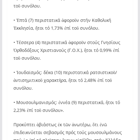
τοῦ συνόλου.
• Ἑπτά (7) περιστατικά ἀφοροῦν στήν Καθολική
Ἐκκλησία, ἤτοι τό 1,73% ἐπί τοῦ συνόλου.
• Τέσσερα (4) περιστατικά ἀφοροῦν στούς Γνησίους
Ὀρθοδόξους Χριστιανούς (Γ.Ο.Χ.), ἤτοι τό 0,99% ἐπί
τοῦ συνόλου.
• Ἰουδαϊσμός: δέκα (10) περιστατικά ρατσιστικοῦ/
ἀντισημιτικοῦ χαρακτῆρα, ἤτοι τό 2,48% ἐπί τοῦ
συνόλου.
• Μουσουλμανισμός: ἐννέα (9) περιστατικά, ἤτοι τό
2,23% ἐπί τοῦ συνόλου».
Προκύπτει ἀβιάστως ἐκ τῶν ἀνωτέρω, ὅτι ἐνῶ
ἐπιδεικνύεται σεβασμός πρός τούς μουσουλμάνους