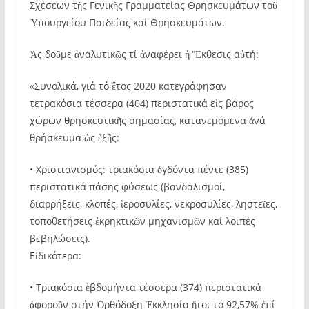
Σχέσεων τῆς Γενικῆς Γραμματείας Θρησκευμάτων τοῦ
Ὑπουργείου Παιδείας καί Θρησκευμάτων.
Ἄς δοῦμε ἀναλυτικῶς τί ἀναφέρει ἡ Ἔκθεσις αὐτή:
«Συνολικά, γιά τό ἔτος 2020 κατεγράφησαν
τετρακόσια τέσσερα (404) περιστατικά εἰς βάρος
χώρων θρησκευτικῆς σημασίας, κατανεμόμενα ἀνά
θρήσκευμα ὡς ἑξῆς:
• Χριστιανισμός: τριακόσια ὀγδόντα πέντε (385)
περιστατικά πάσης φύσεως (βανδαλισμοί,
διαρρήξεις, κλοπές, ἱεροσυλίες, νεκροσυλίες, ληστεῖες,
τοποθετήσεις ἐκρηκτικῶν μηχανισμῶν καί λοιπές
βεβηλώσεις).
Εἰδικότερα:
• Τριακόσια ἑβδομήντα τέσσερα (374) περιστατικά
ἀφοροῦν στήν Ὀρθόδοξη Ἐκκλησία ἤτοι τό 92,57% ἐπί