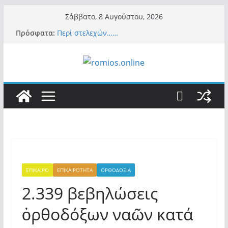
Μετάβαση
Σάββατο, 8 Αυγούστου, 2026
σε
Πρόσφατα:
Περί στελεχών……
περιεχόμενο
«Ελπίδα για Δημοκρατία» σε ΜΜΕ: «Στόχος
είναι το Κίνημα της Μ.Καρυστιανού και όχι
το διεφθαρμένο σύστημα εξουσίας»
Βόμβα: Με στήριξη Musk το νέο κόμμα
Κασιδιάρη – Οι ένοικοι του Μαξίμου σε
πανικό, πατριωτικό τσουνάμι σαρώνει την
Ελλάδα
Σύρος: Βρετανίδα τουρίστρια έμεινε σε κώμα
42 ημέρες μετά από τσίμπημα τσιμπουριού!
– Η «μάχη» με τη σπάνια λοίμωξη
Ασύλληπτο: Έναν «Βόλο» με 102.000
παράνομους αλλοδαπούς πολιτογράφησε ως
«Έλληνες» η κυβέρνηση! (φωτο)
ΕΠΙΚΑΙΡΟ
ΕΠΙΚΑΙΡΟΤΗΤΑ
ΟΡΘΟΔΟΞΙΑ
2.339 βεβηλώσεις
ὀρθοδόξων ναῶν κατά