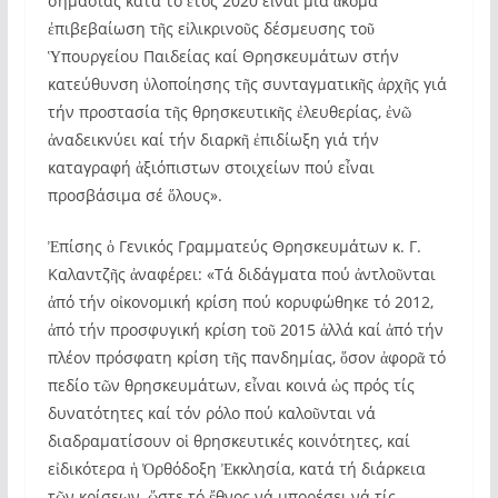
σημασίας κατά τό ἔτος 2020 εἶναι μιά ἀκόμα
ἐπιβεβαίωση τῆς εἰλικρινοῦς δέσμευσης τοῦ
Ὑπουργείου Παιδείας καί Θρησκευμάτων στήν
κατεύθυνση ὑλοποίησης τῆς συνταγματικῆς ἀρχῆς γιά
τήν προστασία τῆς θρησκευτικῆς ἐλευθερίας, ἐνῶ
ἀναδεικνύει καί τήν διαρκῆ ἐπιδίωξη γιά τήν
καταγραφή ἀξιόπιστων στοιχείων πού εἶναι
προσβάσιμα σέ ὅλους».
Ἐπίσης ὁ Γενικός Γραμματεύς Θρησκευμάτων κ. Γ.
Καλαντζῆς ἀναφέρει: «Τά διδάγματα πού ἀντλοῦνται
ἀπό τήν οἰκονομική κρίση πού κορυφώθηκε τό 2012,
ἀπό τήν προσφυγική κρίση τοῦ 2015 ἀλλά καί ἀπό τήν
πλέον πρόσφατη κρίση τῆς πανδημίας, ὅσον ἀφορᾶ τό
πεδίο τῶν θρησκευμάτων, εἶναι κοινά ὡς πρός τίς
δυνατότητες καί τόν ρόλο πού καλοῦνται νά
διαδραματίσουν οἱ θρησκευτικές κοινότητες, καί
εἰδικότερα ἡ Ὀρθόδοξη Ἐκκλησία, κατά τή διάρκεια
τῶν κρίσεων, ὥστε τό ἔθνος νά μπορέσει νά τίς