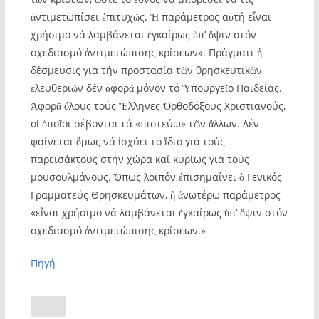
ἀντιμετωπίσει ἐπιτυχῶς. Ἡ παράμετρος αὐτή εἶναι
χρήσιμο νά λαμβάνεται ἐγκαίρως ὑπ’ ὄψιν στόν
σχεδιασμό ἀντιμετώπισης κρίσεων». Πράγματι ἡ
δέσμευσις γιά τήν προστασία τῶν θρησκευτικῶν
ἐλευθεριῶν δέν ἀφορᾶ μόνον τό Ὑπουργεῖο Παιδείας.
Ἀφορᾶ ὅλους τούς Ἕλληνες Ὀρθοδόξους Χριστιανούς,
οἱ ὁποῖοι σέβονται τά «πιστεύω» τῶν ἄλλων. Δέν
φαίνεται ὅμως νά ἰσχύει τό ἴδιο γιά τούς
παρεισάκτους στήν χώρα καί κυρίως γιά τούς
μουσουλμάνους. Ὅπως λοιπόν ἐπισημαίνει ὁ Γενικός
Γραμματεύς Θρησκευμάτων, ἡ ἀνωτέρω παράμετρος
«εἶναι χρήσιμο νά λαμβάνεται ἐγκαίρως ὑπ’ ὄψιν στόν
σχεδιασμό ἀντιμετώπισης κρίσεων.»
Πηγή