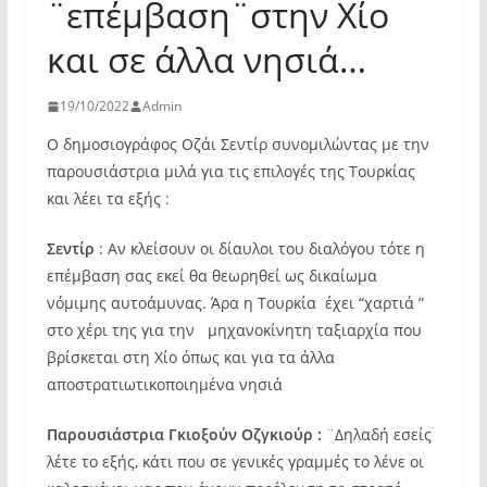
¨επέμβαση¨στην Χίο
και σε άλλα νησιά…
19/10/2022
Admin
Ο δημοσιογράφος Οζάι Σεντίρ συνομιλώντας με την
παρουσιάστρια μιλά για τις επιλογές της Τουρκίας
και λέει τα εξής :
Σεντίρ
: Αν κλείσουν οι δίαυλοι του διαλόγου τότε η
επέμβαση σας εκεί θα θεωρηθεί ως δικαίωμα
νόμιμης αυτοάμυνας. Άρα η Τουρκία έχει “χαρτιά ”
στο χέρι της για την μηχανοκίνητη ταξιαρχία που
βρίσκεται στη Χίο όπως και για τα άλλα
αποστρατιωτικοποιημένα νησιά
Παρουσιάστρια Γκιοξούν Οζγκιούρ :
¨Δηλαδή εσείς
λέτε το εξής, κάτι που σε γενικές γραμμές το λένε οι