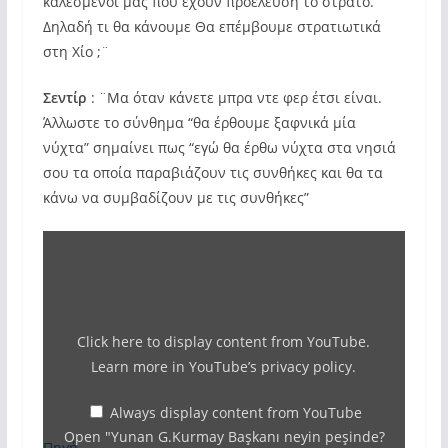
καλεσμένοι μας που έχουν προέλευση το στρατό.
Δηλαδή τι θα κάνουμε Θα επέμβουμε στρατιωτικά
στη Χίο ;¨
Σεντίρ
: ¨Μα όταν κάνετε μπρα ντε φερ έτσι είναι.
Άλλωστε το σύνθημα “θα έρθουμε ξαφνικά μία
νύχτα” σημαίνει πως “εγώ θα έρθω νύχτα στα νησιά
σου τα οποία παραβιάζουν τις συνθήκες και θα τα
κάνω να συμβαδίζουν με τις συνθήκες”
Display
"Yunan
G.Kurmay
Başkanı
Click here to display content from YouTube.
neyin
Learn more in
YouTube’s privacy policy
.
peşinde?
"Gazın
Always display content from YouTube
Open "Yunan G.Kurmay Başkanı neyin peşinde?
merkezi
Πηγή