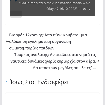
“Gazın merkezi olmak” ne kazandıracak? – Ne
olmak"
Oluyor? 16.10.2022" directly
ne
kazandıracak?
–
Ne
Βιασμός 12χρονης: Από πίσω κρύβεται μία
Oluyor?
ολόκληρη εγκληματική οργάνωση
16.10.2022"
σωματεμπορίας παιδιών
from
Τούρκος αναλυτής: Αν στείλετε στα νησιά τις
YouTube
ναυτικές δυνάμεις χωρίς κυριαρχία στον αέρα,
θα υποστoύν μεγάλες απώλειες¨…
Ίσως Σας Ενδιαφέρει