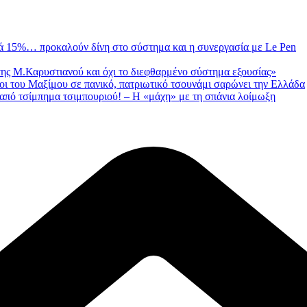
κά 15%… προκαλούν δίνη στο σύστημα και η συνεργασία με Le Pen
της Μ.Καρυστιανού και όχι το διεφθαρμένο σύστημα εξουσίας»
οι του Μαξίμου σε πανικό, πατριωτικό τσουνάμι σαρώνει την Ελλάδα
 από τσίμπημα τσιμπουριού! – Η «μάχη» με τη σπάνια λοίμωξη