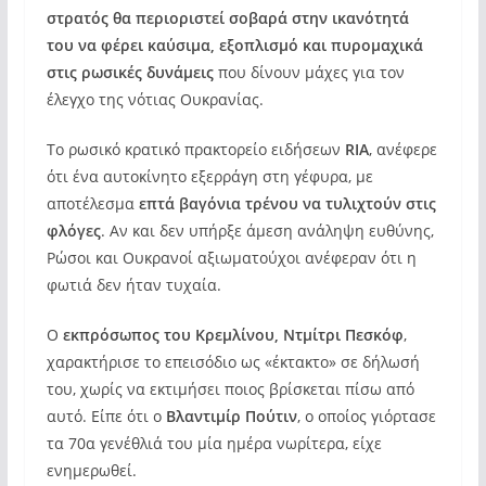
στρατός θα περιοριστεί σοβαρά στην ικανότητά
του να φέρει καύσιμα, εξοπλισμό και πυρομαχικά
στις ρωσικές δυνάμεις
που δίνουν μάχες για τον
έλεγχο της νότιας Ουκρανίας.
Το ρωσικό κρατικό πρακτορείο ειδήσεων
RIA
, ανέφερε
ότι ένα αυτοκίνητο εξερράγη στη γέφυρα, με
αποτέλεσμα
επτά βαγόνια τρένου να τυλιχτούν στις
φλόγες
. Αν και δεν υπήρξε άμεση ανάληψη ευθύνης,
Ρώσοι και Ουκρανοί αξιωματούχοι ανέφεραν ότι η
φωτιά δεν ήταν τυχαία.
Ο
εκπρόσωπος του Κρεμλίνου, Ντμίτρι Πεσκόφ
,
χαρακτήρισε το επεισόδιο ως «έκτακτο» σε δήλωσή
του, χωρίς να εκτιμήσει ποιος βρίσκεται πίσω από
αυτό. Είπε ότι ο
Βλαντιμίρ Πούτιν
, ο οποίος γιόρτασε
τα 70α γενέθλιά του μία ημέρα νωρίτερα, είχε
ενημερωθεί.