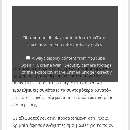
Display
"
[
Ukraine
Click here to display content from YouTube.
War
Learn more in
YouTube’s privacy policy
.
]
Security
Always display content from YouTube
Open "[ Ukraine War ] Security camera footage
camera
«Ο πρόεδρος έδωσε εντολή στον πρωθυπουργό να
of the explosion at the Crimea Bridge" directly
footage
σχηματίσει μια κυβερνητική επιτροπή για να
of
ανακαλύψει τα αίτια του περιστατικού και να
εξαλείψει τις συνέπειες το συντομότερο δυνατό
»,
the
είπε ο κ. Πεσκόφ, σύμφωνα με ρωσικά κρατικά μέσα
explosion
ενημέρωσης.
at
the
Οι αξιωματούχοι στην προσαρτημένη στη Ρωσία
Crimea
Κριμαία άφησαν ελάχιστες αμφιβολίες για το ποιον