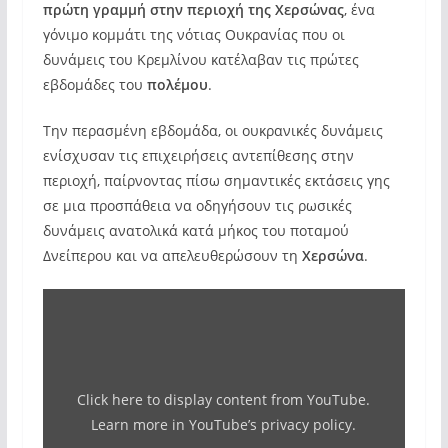
πρώτη γραμμή στην περιοχή της Χερσώνας
, ένα
γόνιμο κομμάτι της νότιας Ουκρανίας που οι
δυνάμεις του Κρεμλίνου κατέλαβαν τις πρώτες
εβδομάδες του
πολέμου
.
Την περασμένη εβδομάδα, οι ουκρανικές δυνάμεις
ενίσχυσαν τις επιχειρήσεις αντεπίθεσης στην
περιοχή, παίρνοντας πίσω σημαντικές εκτάσεις γης
σε μια προσπάθεια να οδηγήσουν τις ρωσικές
δυνάμεις ανατολικά κατά μήκος του ποταμού
Δνείπερου και να απελευθερώσουν τη
Χερσώνα
.
Display
"Are
Ukrainian
special
Click here to display content from YouTube.
forces
Learn more in
YouTube’s privacy policy
.
behind