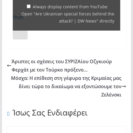
the
Always display content from YouTube
Open "Are Ukrainian special forces behind the
attack?
Πηγή
attack? | DW News" directly
|
DW
News"
from
YouTube
Άριστες οι σχέσεις του ΣΥΡΙΖΑίου Οζγκιούρ
Φερχάτ με τον Τούρκο πρόξενο…
Μόσχα: Η επίθεση στη γέφυρα της Κριμαίας μας
δίνει τώρα το δικαίωμα να εξοντώσουμε τον
Ζελένσκι
Ίσως Σας Ενδιαφέρει