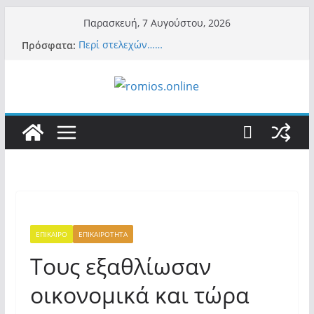
Μετάβαση
Παρασκευή, 7 Αυγούστου, 2026
σε
Πρόσφατα:
Περί στελεχών……
περιεχόμενο
«Ελπίδα για Δημοκρατία» σε ΜΜΕ: «Στόχος
είναι το Κίνημα της Μ.Καρυστιανού και όχι
το διεφθαρμένο σύστημα εξουσίας»
Βόμβα: Με στήριξη Musk το νέο κόμμα
Κασιδιάρη – Οι ένοικοι του Μαξίμου σε
πανικό, πατριωτικό τσουνάμι σαρώνει την
Ελλάδα
Σύρος: Βρετανίδα τουρίστρια έμεινε σε κώμα
42 ημέρες μετά από τσίμπημα τσιμπουριού!
– Η «μάχη» με τη σπάνια λοίμωξη
Ασύλληπτο: Έναν «Βόλο» με 102.000
παράνομους αλλοδαπούς πολιτογράφησε ως
«Έλληνες» η κυβέρνηση! (φωτο)
ΕΠΙΚΑΙΡΟ
ΕΠΙΚΑΙΡΟΤΗΤΑ
Τους εξαθλίωσαν
οικονομικά και τώρα