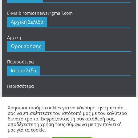
E-Mail:
romiosnews@gmail.com
Αρχική Σελίδα
Αρχική
Όροι Χρήσης
Περισσότερα
Ιστοσελίδα
Περισσότερα
Χρησιμοποιούμε cookies για να κάνουμε την εμπειρία
σας να επισκέπτεστε τον ιστότοπό μας με τον καλύτερο
δυνατό τρόπο. Εκφράζοντας τη συγκατάθεσή σας,
Πνευματικά Δικαιώματα © 2026
romios.online
. Τα
αποδέχεστε τη χρήση τους σύμφωνα με την πολιτική
πνευματικά δικαιώματα προστατεύονται.
μας για τα cookie.
Θέμα:
ColorMag
από ThemeGrill. Κατασκευασμένο με