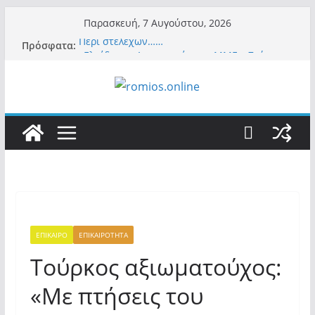
Μετάβαση
Παρασκευή, 7 Αυγούστου, 2026
σε
Περί στελεχών……
Πρόσφατα:
περιεχόμενο
«Ελπίδα για Δημοκρατία» σε ΜΜΕ: «Στόχος
είναι το Κίνημα της Μ.Καρυστιανού και όχι
το διεφθαρμένο σύστημα εξουσίας»
Βόμβα: Με στήριξη Musk το νέο κόμμα
Κασιδιάρη – Οι ένοικοι του Μαξίμου σε
πανικό, πατριωτικό τσουνάμι σαρώνει την
Ελλάδα
Σύρος: Βρετανίδα τουρίστρια έμεινε σε κώμα
42 ημέρες μετά από τσίμπημα τσιμπουριού!
– Η «μάχη» με τη σπάνια λοίμωξη
Ασύλληπτο: Έναν «Βόλο» με 102.000
παράνομους αλλοδαπούς πολιτογράφησε ως
«Έλληνες» η κυβέρνηση! (φωτο)
ΕΠΙΚΑΙΡΟ
ΕΠΙΚΑΙΡΟΤΗΤΑ
Τούρκος αξιωματούχος:
«Με πτήσεις του