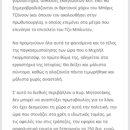
γυμναστήρια, αίθουσες εκδηλώσεων κλπ. Εκεί θα
ξημεροβραδιάζονται οι Βρετανοί χάριν του Μπόρις
Τζόνσον (και όποιον τον ακολουθήσει στην
πρωθυπουργία), ο οποίος επιμένει στα μέτρα που
επινόησε το επιτελείο του Τζο Μπάιντεν.
Να προμηνύουν όλα αυτά τα φαινόμενα και το τέλος
της παγκοσμιοποίησης των ώρα που ο Μιχαήλ
Γκορμπατσόφ, το πρώτο θύμα της, οδηγείται στα
εργαστήρια της Ιστορίας; Θα δείξει και μάλιστα
σύντομα, καθώς η αλαζονεία πάντα τιμωρήθηκε και
μάλιστα χωρίς αναστολή.
Σ’ αυτό το διεθνές περιβάλλον ο Κυρ. Μητσοτάκης
δεν μπορεί να αναπτύξει πρωτοβουλίες για το λόγο,
ότι έχει δεσμεύσει τη χώρα σ’ αυτή την πολιτική, την
ώρα που στενάζει στα χρέη ο ιδιωτικός τομέας, με
τις οφειλές του στις τράπεζες, την εφορία και τα
ασφαλιστικά ταμεία να ξεπερνούν τα 250 δισ. ευρώ.