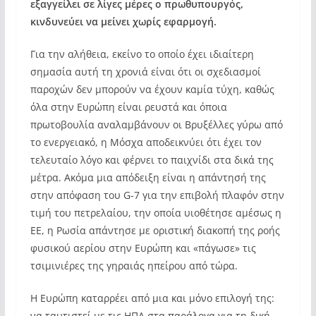
εξαγγείλει σε λίγες μέρες ο πρωθυπουργός,
κινδυνεύει να μείνει χωρίς εφαρμογή.
Για την αλήθεια, εκείνο το οποίο έχει ιδιαίτερη
σημασία αυτή τη χρονιά είναι ότι οι σχεδιασμοί
παροχών δεν μπορούν να έχουν καμία τύχη, καθώς
όλα στην Ευρώπη είναι ρευστά και όποια
πρωτοβουλία αναλαμβάνουν οι Βρυξέλλες γύρω από
το ενεργειακό, η Μόσχα αποδεικνύει ότι έχει τον
τελευταίο λόγο και φέρνει το παιχνίδι στα δικά της
μέτρα. Ακόμα μια απόδειξη είναι η απάντησή της
στην απόφαση του G-7 για την επιβολή πλαφόν στην
τιμή του πετρελαίου, την οποία υιοθέτησε αμέσως η
ΕΕ, η Ρωσία απάντησε με οριστική διακοπή της ροής
φυσικού αερίου στην Ευρώπη και «πάγωσε» τις
τσιμινιέρες της γηραιάς ηπείρου από τώρα.
Η Ευρώπη καταρρέει από μια και μόνο επιλογή της:
να ταυτιστεί με τις ΗΠΑ στα παράλογα για τη δική