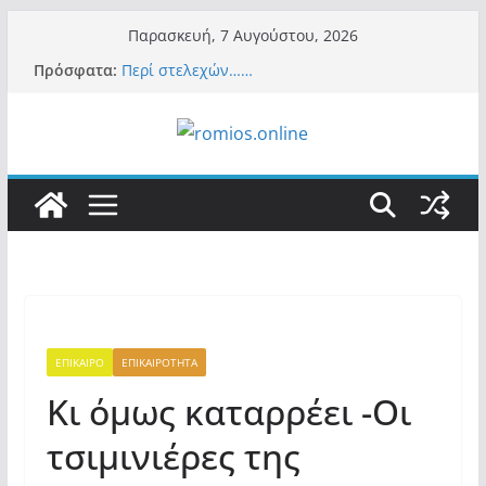
Μετάβαση
Παρασκευή, 7 Αυγούστου, 2026
σε
Πρόσφατα:
Περί στελεχών……
περιεχόμενο
«Ελπίδα για Δημοκρατία» σε ΜΜΕ: «Στόχος
είναι το Κίνημα της Μ.Καρυστιανού και όχι
το διεφθαρμένο σύστημα εξουσίας»
Βόμβα: Με στήριξη Musk το νέο κόμμα
Κασιδιάρη – Οι ένοικοι του Μαξίμου σε
πανικό, πατριωτικό τσουνάμι σαρώνει την
Ελλάδα
Σύρος: Βρετανίδα τουρίστρια έμεινε σε κώμα
42 ημέρες μετά από τσίμπημα τσιμπουριού!
– Η «μάχη» με τη σπάνια λοίμωξη
Ασύλληπτο: Έναν «Βόλο» με 102.000
παράνομους αλλοδαπούς πολιτογράφησε ως
«Έλληνες» η κυβέρνηση! (φωτο)
ΕΠΙΚΑΙΡΟ
ΕΠΙΚΑΙΡΟΤΗΤΑ
Κι όμως καταρρέει -Οι
τσιμινιέρες της