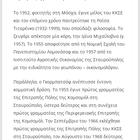
Το 1952, φοιτητής στη Μόσχα, έγινε μέλος του ΚΚΣΕ
και τον επόμενο χρόνο παντρεύτηκε τη Ραΐσα
Τιταρένκο (1932-1999), που σπούδαζε φιλοσοφία. Το
ζευγάρι απέκτησε μία κόρη, την Ιρίνα Μιχαίλοβνα (γ.
1957). Το 1955 αποφοίτησε από τη Νομική Σχολή του
Πανεπιστημίου Λομονόσοφ και το 1957 από το
Ινστιτούτο Αγροτικής Οικονομίας της Σταυρούπολης
με την ειδικότητα του γεωπόνου – οικονομολόγου.
Παράλληλα, ο Γκορμπατσόφ ανέπτυσσε έντονη
κομματική δράση. Το 1955 έγινε πρώτος γραμματέας
της Επιτροπής Πόλης της Κομσομόλ στη
Σταυρούπολη, ύστερα δεύτερος και στη συνέχεια
πρώτος γραμματέας της Περιφερειακής Επιτροπής
της Κομσομόλ. Τον Σεπτέμβριο του 1966 εκλέχθηκε
πρώτος γραμματέας της Επιτροπής Πόλης του ΚΚΣΕ
στη Σταυρούπολη, τον Αύγουστο του 1968 δεύτερος