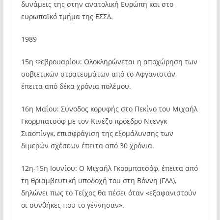
δυνάμεις της στην ανατολική Ευρώπη και στο
ευρωπαϊκό τμήμα της ΕΣΣΔ.
1989
15η Φεβρουαρίου: Ολοκληρώνεται η αποχώρηση των
σοβιετικών στρατευμάτων από το Αφγανιστάν,
έπειτα από δέκα χρόνια πολέμου.
16η Μαΐου: Σύνοδος κορυφής στο Πεκίνο του Μιχαήλ
Γκορμπατσόφ με τον Κινέζο πρόεδρο Ντενγκ
Σιαοπίνγκ, επισφράγιση της εξομάλυνσης των
διμερών σχέσεων έπειτα από 30 χρόνια.
12η-15η Ιουνίου: Ο Μιχαήλ Γκορμπατσόφ, έπειτα από
τη θριαμβευτική υποδοχή του στη Βόννη (ΓΛΔ),
δηλώνει πως το Τείχος θα πέσει όταν «εξαφανιστούν
οι συνθήκες που το γέννησαν».