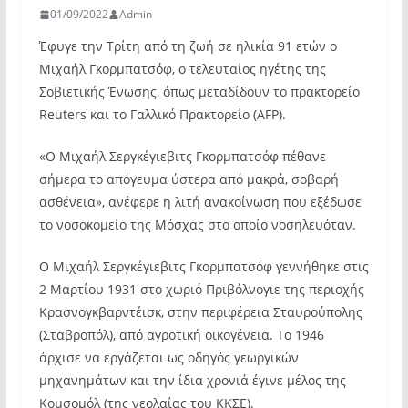
01/09/2022
Admin
Έφυγε την Τρίτη από τη ζωή σε ηλικία 91 ετών ο
Μιχαήλ Γκορμπατσόφ, ο τελευταίος ηγέτης της
Σοβιετικής Ένωσης, όπως μεταδίδουν το πρακτορείο
Reuters και το Γαλλικό Πρακτορείο (AFP).
«Ο Μιχαήλ Σεργκέγιεβιτς Γκορμπατσόφ πέθανε
σήμερα το απόγευμα ύστερα από μακρά, σοβαρή
ασθένεια», ανέφερε η λιτή ανακοίνωση που εξέδωσε
το νοσοκομείο της Μόσχας στο οποίο νοσηλευόταν.
O Μιχαήλ Σεργκέγιεβιτς Γκορμπατσόφ γεννήθηκε στις
2 Μαρτίου 1931 στο χωριό Πριβόλνογιε της περιοχής
Κρασνογκβαρντέισκ, στην περιφέρεια Σταυρούπολης
(Σταβροπόλ), από αγροτική οικογένεια. Το 1946
άρχισε να εργάζεται ως οδηγός γεωργικών
μηχανημάτων και την ίδια χρονιά έγινε μέλος της
Κομσομόλ (της νεολαίας του ΚΚΣΕ).