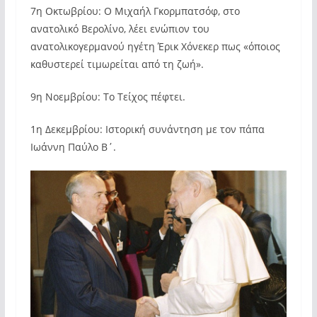
7η Οκτωβρίου: Ο Μιχαήλ Γκορμπατσόφ, στο
ανατολικό Βερολίνο, λέει ενώπιον του
ανατολικογερμανού ηγέτη Έρικ Χόνεκερ πως «όποιος
καθυστερεί τιμωρείται από τη ζωή».
9η Νοεμβρίου: Το Τείχος πέφτει.
1η Δεκεμβρίου: Ιστορική συνάντηση με τον πάπα
Ιωάννη Παύλο Β΄.