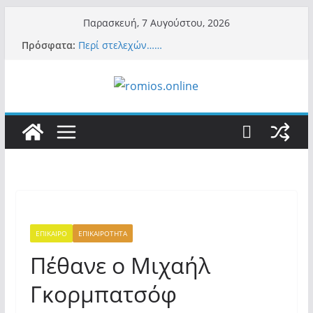
Μετάβαση
Παρασκευή, 7 Αυγούστου, 2026
σε
Πρόσφατα:
Περί στελεχών……
περιεχόμενο
«Ελπίδα για Δημοκρατία» σε ΜΜΕ: «Στόχος
είναι το Κίνημα της Μ.Καρυστιανού και όχι
το διεφθαρμένο σύστημα εξουσίας»
Βόμβα: Με στήριξη Musk το νέο κόμμα
Κασιδιάρη – Οι ένοικοι του Μαξίμου σε
πανικό, πατριωτικό τσουνάμι σαρώνει την
Ελλάδα
Σύρος: Βρετανίδα τουρίστρια έμεινε σε κώμα
42 ημέρες μετά από τσίμπημα τσιμπουριού!
– Η «μάχη» με τη σπάνια λοίμωξη
Ασύλληπτο: Έναν «Βόλο» με 102.000
παράνομους αλλοδαπούς πολιτογράφησε ως
«Έλληνες» η κυβέρνηση! (φωτο)
ΕΠΙΚΑΙΡΟ
ΕΠΙΚΑΙΡΟΤΗΤΑ
Πέθανε ο Μιχαήλ
Γκορμπατσόφ