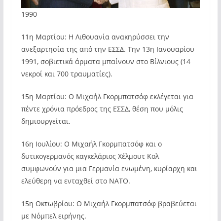
1990
11η Μαρτίου: Η Λιθουανία ανακηρύσσει την
ανεξαρτησία της από την ΕΣΣΔ. Την 13η Ιανουαρίου
1991, σοβιετικά άρματα μπαίνουν στο Βίλνιους (14
νεκροί και 700 τραυματίες).
15η Μαρτίου: Ο Μιχαήλ Γκορμπατσόφ εκλέγεται για
πέντε χρόνια πρόεδρος της ΕΣΣΔ, θέση που μόλις
δημιουργείται.
16η Ιουλίου: Ο Μιχαήλ Γκορμπατσόφ και ο
δυτικογερμανός καγκελάριος Χέλμουτ Κολ
συμφωνούν για μια Γερμανία ενωμένη, κυρίαρχη και
ελεύθερη να ενταχθεί στο NATO.
15η Οκτωβρίου: Ο Μιχαήλ Γκορμπατσόφ βραβεύεται
με Νόμπελ ειρήνης.