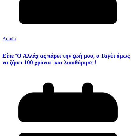
Admin
Είπε ¨Ο Αλλάχ ας πάρει την ζωή μου, ο Ταγίπ όμως
να ζήσει 100 χρόνια¨ και λιποθύμησε !