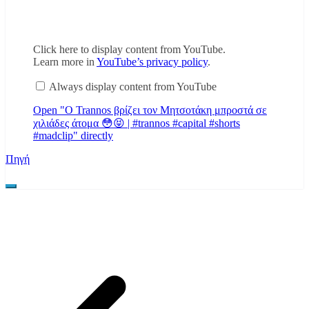
Display
Click here to display content from YouTube.
"Ο
Learn more in
YouTube’s privacy policy
.
Trannos
βρίζει
Always display content from YouTube
τον
Μητσοτάκη
Open "Ο Trannos βρίζει τον Μητσοτάκη μπροστά σε
μπροστά
σε
χιλιάδες άτομα 😳😝 | #trannos #capital #shorts
χιλιάδες
#madclip" directly
άτομα
😳
Πηγή
😝
|
#trannos
#capital
#shorts
#madclip"
from
YouTube