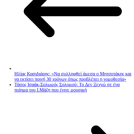
Ηλίας Κασιδιάρης: «Να συλληφθεί άμεσα ο Μητσοτάκης και
να εκτίσει ποινή 30 χρόνων όπως προβλέπει η νομοθεσία»
Τάσος Ισαάκ-Σολωμός Σολομού: Το Δεν Ξεχνώ σε ένα
ποίημα του Ι.Μάζη που έγινε μουσική