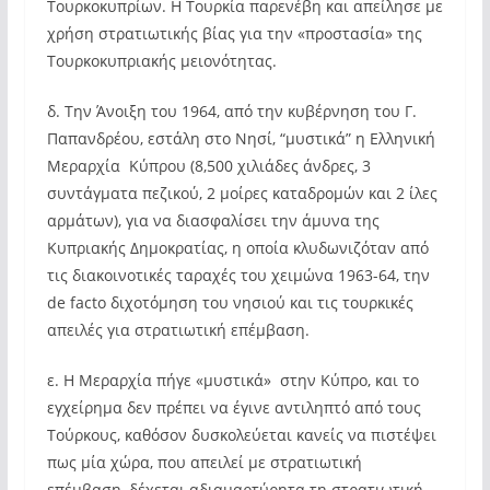
Τουρκοκυπρίων. Η Τουρκία παρενέβη και απείλησε με
χρήση στρατιωτικής βίας για την «προστασία» της
Τουρκοκυπριακής μειονότητας.
δ. Την Άνοιξη του 1964, από την κυβέρνηση του Γ.
Παπανδρέου, εστάλη στο Νησί, “μυστικά” η Ελληνική
Μεραρχία Κύπρου (8,500 χιλιάδες άνδρες, 3
συντάγματα πεζικού, 2 μοίρες καταδρομών και 2 ίλες
αρμάτων), για να διασφαλίσει την άμυνα της
Κυπριακής Δημοκρατίας, η οποία κλυδωνιζόταν από
τις διακοινοτικές ταραχές του χειμώνα 1963-64, την
de facto διχοτόμηση του νησιού και τις τουρκικές
απειλές για στρατιωτική επέμβαση.
ε. Η Μεραρχία πήγε «μυστικά» στην Κύπρο, και το
εγχείρημα δεν πρέπει να έγινε αντιληπτό από τους
Τούρκους, καθόσον δυσκολεύεται κανείς να πιστέψει
πως μία χώρα, που απειλεί με στρατιωτική
επέμβαση, δέχεται αδιαμαρτύρητα τη στρατιωτική