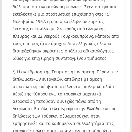
διέλευση αστυνομικών περιπόλων. Σχεδιάστηκε και
εκτελέστηκε μία στρατιωτική επιχείρηση στις 15
Νοεμβρίου 1967, η οποία κατέληξε σε ευρείας
έκτασης επεισόδιο με 2 νεκρούς από ελληνικής
πλευράς και 22 νεκρούς Τουρκοκυπρίους, κάποιοι από
τους οποίους ήταν άμαχοι. Από ελληνικής πλευράς
διαπράχθηκαν ακρότητες, απόλυτα αδικαιολόγητες,
ιδίως για επιχείρηση συντεταγμένου τμήματος.
ζ. Η αντίδραση της Τουρκίας ήταν άμεση. Πέραν των
διπλωματικών ενεργειών, απείλησε με άμεση
στρατιωτική επέμβαση στέλνοντας πολεμικά πλοία
πέριξ της Κύπρου ενώ τα τουρκικά μαχητικά
αεροσκάφη πετούσαν συνεχώς πάνω από τη
Λευκωσία. Εστάλη τελεσίγραφο στην Ελλάδα, ενώ οι
δηλώσεις των Τούρκων αξιωματούχων ήταν
εμπρηστικές και τα καθημερινά συλλαλητήρια στις
τουρκικές πόλεις απαιτούσαν πολεμική σύρραξη με