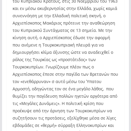
του Κυπριακού Κράτους, στις 30 Νοεμβρίου του 1963
και εν μέσω ακυβερνησίας στην Ελλάδα, χωρίς καμιά
συνεννόηση με την Ελλαδική πολιτική σκηνή, ο
Αρχιεπίσκοπος Μακάριος πρότεινε την αναθεώρηση
του Κυπριακού Συντάγματος σε 13 σημεία. Με την
κίνηση αυτή, ο Αρχιεπίσκοπος έδωσε την αφορμή
που ανέμενε η Τουρκοκυπριακή πλευρά για να
δημιουργήσει κλίμα όξυνσης ώστε να αναδειχθεί ο
ρόλος της Τουρκίας ως «προστάτιδος» των
Τουρκοκυπρίων. Γνωρίζουμε πλέον πως ο
Αρχιεπίσκοπος έπεσε στην παγίδα των Βρετανών που
τον «ενεθάρρυναν» σ αυτό μέσω του Ύπατου
Αρμοστή, οδηγώντας τον σε ένα μεγάλο λάθος, που
θυμίζει την παγίδευση πολλών ηγετών αργότερα από
τις «Μεγάλες Δυνάμεις». Η πολιτική κρίση που
προέκυψε από την άρνηση των Τουρκοκυπρίων να
συζητήσουν τις προτάσεις, εξελίχθηκε μέσα σε λίγες
εβδομάδες σε «θερμή» σύρραξη Ελληνοκυπρίων και