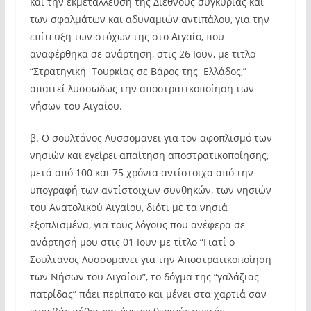
και την εκμετάλλευση της Διεθνούς συγκυρίας και
των σφαλμάτων και αδυναμιών αντιπάλου, για την
επίτευξη των στόχων της στο Αιγαίο, που
αναφέρθηκα σε ανάρτηση, στις 26 Ιουν, με τιτλο
“Στρατηγική Τουρκίας σε Βάρος της Ελλάδος,”
απαιτεί λυσσωδως την αποστρατικοποίηση των
νήσων του Αιγαίου.
β. Ο σουλτάνος Λυσσομανει για τον αφοπλισμό των
νησιών και εγείρει απαίτηση αποστρατικοποίησης,
μετά από 100 και 75 χρόνια αντίστοιχα από την
υπογραφή των αντίστοιχων συνθηκών, των νησιών
του Ανατολικού Αιγαίου, διότι με τα νησιά
εξοπλισμένα, για τους λόγους που ανέφερα σε
ανάρτησή μου στις 01 Ιουν με τίτλο “Γιατί ο
Σουλτανος Λυσσομανει για την Αποστρατικοποίηση
των Νήσων του Αιγαίου”, το δόγμα της “γαλάζιας
πατρίδας” πάει περίπατο και μένει στα χαρτιά σαν