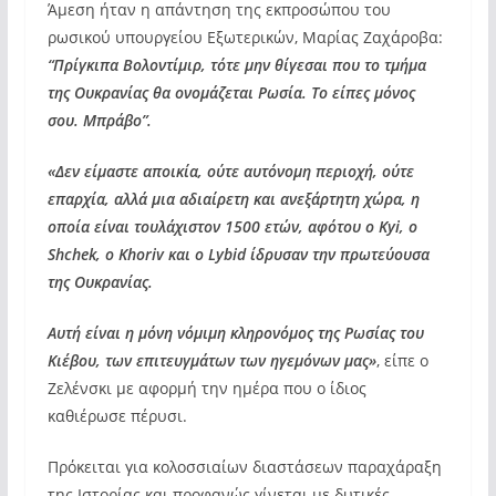
Άμεση ήταν η απάντηση της εκπροσώπου του
ρωσικού υπουργείου Εξωτερικών, Μαρίας Ζαχάροβα:
“Πρίγκιπα Βολοντίμιρ, τότε μην θίγεσαι που το τμήμα
της Ουκρανίας θα ονομάζεται Ρωσία. Το είπες μόνος
σου. Μπράβο”.
«Δεν είμαστε αποικία, ούτε αυτόνομη περιοχή, ούτε
επαρχία, αλλά μια αδιαίρετη και ανεξάρτητη χώρα, η
οποία είναι τουλάχιστον 1500 ετών, αφότου ο Kyi, ο
Shchek, ο Khoriv και ο Lybid ίδρυσαν την πρωτεύουσα
της Ουκρανίας.
Αυτή είναι η μόνη νόμιμη κληρονόμος της Ρωσίας του
Κιέβου, των επιτευγμάτων των ηγεμόνων μας»
, είπε ο
Ζελένσκι με αφορμή την ημέρα που ο ίδιος
καθιέρωσε πέρυσι.
Πρόκειται για κολοσσιαίων διαστάσεων παραχάραξη
της Ιστορίας και προφανώς γίνεται με δυτικές