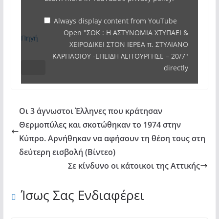
ΧΤΥΠΑΕΙ
&
Always display content from YouTube
Open "ΣΟΚ : Η ΑΣΤΥΝΟΜΙΑ ΧΤΥΠΑΕΙ &
ΧΕΙΡΟΔΙΚΕΙ
Πηγή
ΧΕΙΡΟΔΙΚΕΙ ΣΤΟΝ ΙΕΡΕΑ π. ΣΤΥΛΙΑΝΟ
ΣΤΟΝ
ΚΑΡΠΑΘΙΟΥ -ΕΠΕΙΔΗ ΛΕΙΤΟΥΡΓΗΣΕ – 20/7"
ΙΕΡΕΑ
directly
π.
ΣΤΥΛΙΑΝΟ
ΚΑΡΠΑΘΙΟΥ
Οι 3 άγνωστοι Έλληνες που κράτησαν
-ΕΠΕΙΔΗ
Θερμοπύλες και σκοτώθηκαν το 1974 στην
ΛΕΙΤΟΥΡΓΗΣΕ
Κύπρο. Αρνήθηκαν να αφήσουν τη θέση τους στη
–
δεύτερη εισβολή (Βίντεο)
20/7"
Σε κίνδυνο οι κάτοικοι της Αττικής
from
YouTube
Ίσως Σας Ενδιαφέρει