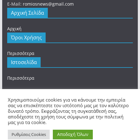
E-Mail:
romiosnews@gmail.com
Αρχική Σελίδα
Αρχική
Όροι Χρήσης
Περισσότερα
Ιστοσελίδα
Περισσότερα
Χρησιμοποιούμε cookies για να κάνουμε την εμπειρία
σας να επισκέπτεστε τον ιστότοπό μας με τον καλύτερο
Πνευματικά Δικαιώματα © 2026
romios.online
. Τα
δυνατό τρόπο. Εκφράζοντας τη συγκατάθεσή σας,
αποδέχεστε τη χρήση τους σύμφωνα με την πολιτική
πνευματικά δικαιώματα προστατεύονται.
μας για τα cookie.
Θέμα:
ColorMag
από ThemeGrill. Κατασκευασμένο με
WordPress
.
Αποδοχή Όλων
Ρυθμίσεις Cookies