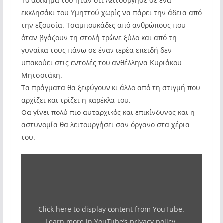
Το αδίκημα του ήταν ότι Λειτούργησε σε ένα
εκκλησάκι του Υμηττού χωρίς να πάρει την άδεια από
την εξουσία. Τσαμπουκάδες από ανθρώπους που
όταν βγάζουν τη στολή τρώνε ξύλο και από τη
γυναίκα τους πάνω σε έναν ιερέα επειδή δεν
υπακούει στις εντολές του ανθέλληνα Κυριάκου
Μητσοτάκη.
Τα πράγματα θα ξεφύγουν κι άλλο από τη στιγμή που
αρχίζει και τρίζει η καρέκλα του.
Θα γίνει πολύ πιο αυταρχικός και επικίνδυνος και η
αστυνομία θα λειτουργήσει σαν όργανο στα χέρια
του.
Display
"ΣΟΚ
:
Η
Click here to display content from YouTube.
ΑΣΤΥΝΟΜΙΑ
Learn more in
YouTube’s privacy policy
.