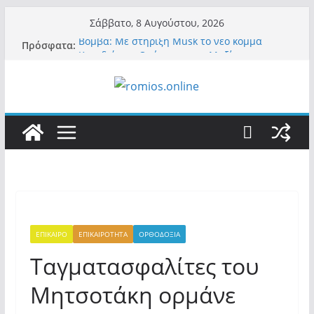
Μετάβαση
Σάββατο, 8 Αυγούστου, 2026
σε
Βόμβα: Με στήριξη Musk το νέο κόμμα
Πρόσφατα:
περιεχόμενο
Κασιδιάρη – Οι ένοικοι του Μαξίμου σε
πανικό, πατριωτικό τσουνάμι σαρώνει την
Ελλάδα
Α.Φάουτσι: Στις ΗΠΑ τον συνέλαβαν για τα
εγκλήματά του στην πανδημία – Στην Ελλάδα
τον έκαναν μέλος της Ακαδημίας Αθηνών!
Οι ρυθμιστές – Σαμαράς και Κασιδιάρης θα
πάρουν αθροιστικά 15%… προκαλούν δίνη
στο σύστημα και η συνεργασία με Le Pen
Και πάλι περί στελεχών….
«Ελπίδα για Δημοκρατία» σε ΜΜΕ: «Στόχος
είναι το Κίνημα της Μ.Καρυστιανού και όχι
το διεφθαρμένο σύστημα εξουσίας»
ΕΠΙΚΑΙΡΟ
ΕΠΙΚΑΙΡΟΤΗΤΑ
ΟΡΘΟΔΟΞΙΑ
Ταγματασφαλίτες του
Μητσοτάκη ορμάνε