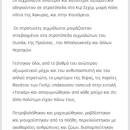
Οι αιχμάλωτοι ανώτεροι και κατώτεροι αξιωματικοί
οδηγούνταν σε στρατόπεδα στο Κιρ Σεχίρ, μικρή πόλη
νότια της Άγκυρας, και στην Καισάρεια.
Οι στρατιώτες αιχμάλωτοι μοιράζονταν
στοιβαγμένοι στα στρατόπεδα αιχμαλώτων του
Ουσάκ, της Προύσας , του Μπαλουκεσέρ και άλλων
περιοχών.
Γεύτηκαν όλοι, από το βαθμό του ανώτερου
αξιωματικού μέχρι και του ανθυπασπιστή και του
απλού στρατιώτη, το μαρτύριο της δίψας, τις πορείες
θανάτου των Γεσίρ, υπάκουσαν ταπεινά στην εντολή
«Τσικάρ» και απογυμνώθηκαν από κάθε ρούχο και ότι
άλλο πολύτιμο είχαν πάνω τους.
Πετροβολήθηκαν και μαχαιρώθηκαν, ραβδίστηκαν
και γιουχαΐστηκαν από τα πλήθη, περιελούστηκαν με
ακαθαρσίες ανθρώπινες και ζώων, διαπομπεύτηκαν