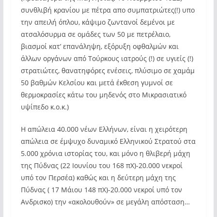
συνθλιβή κρανίου με πέτρα απο συμπατριώτες(!) υπο
την απειλή όπλου, κάψιμο ζωντανοί δεμένοι με
ατσαλόσυρμα σε ομάδες των 50 με πετρέλαιο,
βιασμοί κατ’ επανάληψη, εξόρυξη οφθαλμών και
άλλων οργάνων από Τούρκους ιατρούς (!) σε υγιείς (!)
στρατιώτες, θανατηφόρες ενέσεις, πλύσιμο σε χαμάμ
50 βαθμών Κελσίου και μετά έκθεση γυμνοί σε
θερμοκρασίες κάτω του μηδενός στο Μικρασιατικό
υψίπεδο κ.ο.κ.)
Η απώλεια 40.000 νέων Ελλήνων, είναι η χειρότερη
απώλεια σε έμψυχο δυναμικό Ελληνικού Στρατού στα
5.000 χρόνια ιστορίας του, και μόνο η θλιβερή μάχη
της Πύδνας (22 Ιουνίου του 168 πΧ)-20.000 νεκροί
υπό τον Περσέα) καθώς και η δεύτερη μάχη της
Πύδνας ( 17 Μάιου 148 πΧ)-20.000 νεκροί υπό τον
Ανδρισκο) την «ακολουθούν» σε μεγάλη απόσταση…