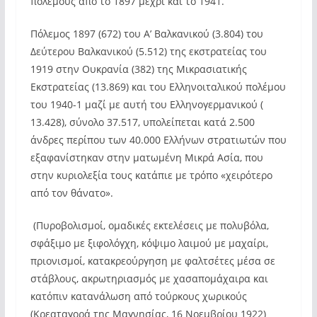
πολέμους από το 1897 μέχρι και το 1941.
Πόλεμος 1897 (672) του Α’ Βαλκανικού (3.804) του
Δεύτερου Βαλκανικού (5.512) της εκστρατείας του
1919 στην Ουκρανία (382) της Μικρασιατικής
Εκστρατείας (13.869) και του Ελληνοιταλικού πολέμου
του 1940-1 μαζί με αυτή του Ελληνογερμανικού (
13.428), σύνολο 37.517, υπολείπεται κατά 2.500
άνδρες περίπου των 40.000 Ελλήνων στρατιωτών που
εξαφανίστηκαν στην ματωμένη Μικρά Ασία, που
στην κυριολεξία τους κατάπιε με τρόπο «χειρότερο
από τον θάνατο».
(Πυροβολισμοί, ομαδικές εκτελέσεις με πολυβόλα,
σφάξιμο με ξιφολόγχη, κόψιμο λαιμού με μαχαίρι,
πριονισμοί, κατακρεούργηση με φαλτσέτες μέσα σε
στάβλους, ακρωτηριασμός με χασαπομάχαιρα και
κατόπιν κατανάλωση από τούρκους χωρικούς
(Κρεαταγορά της Μαγνησίας, 16 Νοεμβρίου 1922)