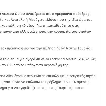
 Λευκού Οίκου αναφέρεται ότι ο Αμερικανό πρόεδρος
αίο και Ανατολική Μεσόγειο…Μόνο που την ίδια ώρα του
 και πώληση 40 νέων! Για τη …σταθερότητα στις
ν πάνω από ελληνικά νησιά, την κυριαρχία των οποίων
το «πράσινο φως» για την πώληση 40 F-16 στην Τουρκία .
υν το αίτημα για αγορά 40 νέων Lockheed Martin F-16, καθώς
ρίπου 80 από τα υπάρχοντα αεροσκάφη της.
na Alka, έγραψε στο Twitter, επικαλούμενη τουρκικές πηγές,
 εργαστώ για να επιλύσω το πρόβλημα των F-16 αμέσως
ρά για να εγκριθεί [το αίτημα της Τουρκίας] από το