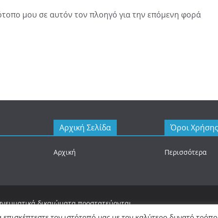
τότοπο μου σε αυτόν τον πλοηγό για την επόμενη φορά
Αρχική Σελίδα
Όροι Χρήση
Αρχική
Περισσότερα
 πνευματικά δικαιώματα προστατεύονται.
 με
WordPress
.
α επισκέπτεστε τον ιστότοπό μας με τον καλύτερο δυνατό τρόπο