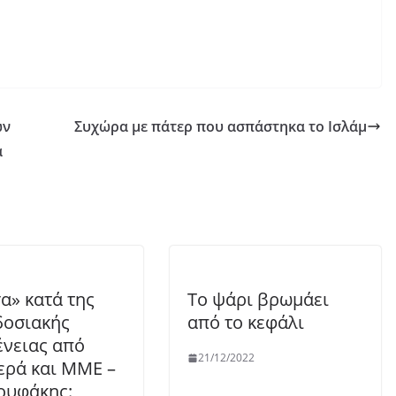
ων
Συχώρα με πάτερ που ασπάστηκα το Ισλάμ
α
α» κατά της
Το ψάρι βρωμάει
οσιακής
από το κεφάλι
ένειας από
21/12/2022
ερά και ΜΜΕ –
ουφάκης: