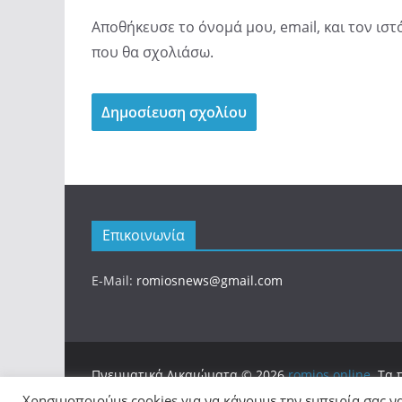
Αποθήκευσε το όνομά μου, email, και τον ισ
που θα σχολιάσω.
Επικοινωνία
E-Mail:
romiosnews@gmail.com
Πνευματικά Δικαιώματα © 2026
romios.online
. Τα
Θέμα:
ColorMag
από ThemeGrill. Κατασκευασμένο
Χρησιμοποιούμε cookies για να κάνουμε την εμπειρία σας ν