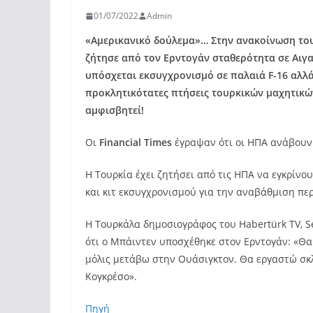
01/07/2022
Admin
«Αμερικανικό δούλεμα»… Στην ανακοίνωση του
ζήτησε από τον Ερντογάν σταθερότητα σε Αιγ
υπόσχεται εκσυγχρονισμό σε παλαιά F-16 αλλά
προκλητικότατες πτήσεις τουρκικών μαχητικώ
αμφισβητεί!
Οι
Financial Times
έγραψαν ότι οι ΗΠΑ ανάβουν 
Η Τουρκία έχει ζητήσει από τις ΗΠΑ να εγκρίνο
και κιτ εκσυγχρονισμού για την αναβάθμιση πε
Η Τουρκάλα δημοσιογράφος του Habertürk TV, Se
ότι ο Μπάιντεν υποσχέθηκε στον Ερντογάν: «Θα
μόλις μετάβω στην Ουάσιγκτον. Θα εργαστώ σκλη
Κογκρέσο».
Πηγή