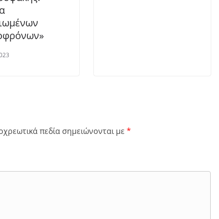
α
ιωμένων
οφρόνων»
023
οχρεωτικά πεδία σημειώνονται με
*