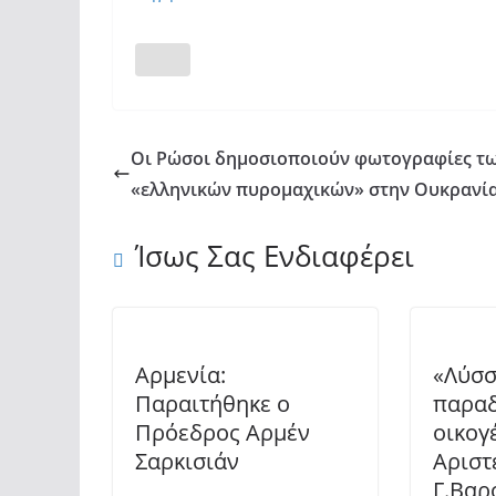
Οι Ρώσοι δημοσιοποιούν φωτογραφίες τ
«ελληνικών πυρομαχικών» στην Ουκρανί
Ίσως Σας Ενδιαφέρει
Αρμενία:
«Λύσσ
Παραιτήθηκε ο
παραδ
Πρόεδρος Αρμέν
οικογ
Σαρκισιάν
Αριστ
Γ.Βαρ