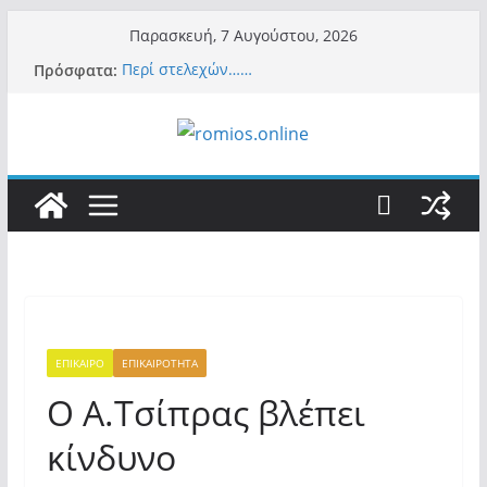
Μετάβαση
Παρασκευή, 7 Αυγούστου, 2026
σε
Πρόσφατα:
Περί στελεχών……
περιεχόμενο
«Ελπίδα για Δημοκρατία» σε ΜΜΕ: «Στόχος
είναι το Κίνημα της Μ.Καρυστιανού και όχι
το διεφθαρμένο σύστημα εξουσίας»
Βόμβα: Με στήριξη Musk το νέο κόμμα
Κασιδιάρη – Οι ένοικοι του Μαξίμου σε
πανικό, πατριωτικό τσουνάμι σαρώνει την
Ελλάδα
Σύρος: Βρετανίδα τουρίστρια έμεινε σε κώμα
42 ημέρες μετά από τσίμπημα τσιμπουριού!
– Η «μάχη» με τη σπάνια λοίμωξη
Ασύλληπτο: Έναν «Βόλο» με 102.000
παράνομους αλλοδαπούς πολιτογράφησε ως
«Έλληνες» η κυβέρνηση! (φωτο)
ΕΠΙΚΑΙΡΟ
ΕΠΙΚΑΙΡΟΤΗΤΑ
Ο Α.Τσίπρας βλέπει
κίνδυνο