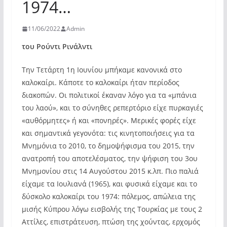
1974…
11/06/2022
Admin
του Ρούντι Ρινάλντι
Την Τετάρτη 1η Ιουνίου μπήκαμε κανονικά στο
καλοκαίρι. Κάποτε το καλοκαίρι ήταν περίοδος
διακοπών. Oι πολιτικοί έκαναν λόγο για τα «μπάνια
του λαού», και το σύνηθες ρεπερτόριο είχε πυρκαγιές
«αυθόρμητες» ή και «πονηρές». Μερικές φορές είχε
και σημαντικά γεγονότα: τις κινητοποιήσεις για τα
Μνημόνια το 2010, το δημοψήφισμα του 2015, την
ανατροπή του αποτελέσματος, την ψήφιση του 3ου
Μνημονίου στις 14 Αυγούστου 2015 κ.λπ. Πιο παλιά
είχαμε τα Ιουλιανά (1965), και φυσικά είχαμε και το
δύσκολο καλοκαίρι του 1974: πόλεμος, απώλεια της
μισής Κύπρου λόγω εισβολής της Τουρκίας με τους 2
Αττίλες, επιστράτευση, πτώση της χούντας, ερχομός