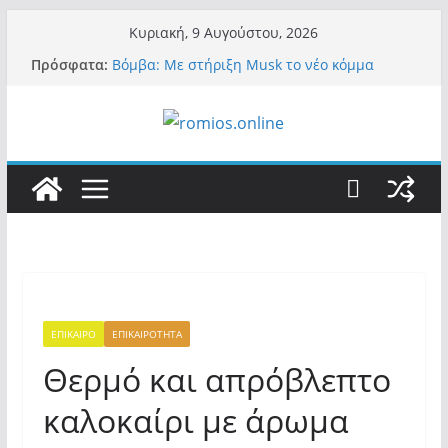
Μετάβαση
Κυριακή, 9 Αυγούστου, 2026
σε
Πρόσφατα:
Βόμβα: Με στήριξη Musk το νέο κόμμα
περιεχόμενο
Κασιδιάρη – Οι ένοικοι του Μαξίμου σε
πανικό, πατριωτικό τσουνάμι σαρώνει την
Ελλάδα
Α.Φάουτσι: Στις ΗΠΑ τον συνέλαβαν για τα
εγκλήματά του στην πανδημία – Στην Ελλάδα
τον έκαναν μέλος της Ακαδημίας Αθηνών!
Οι ρυθμιστές – Σαμαράς και Κασιδιάρης θα
πάρουν αθροιστικά 15%… προκαλούν δίνη
στο σύστημα και η συνεργασία με Le Pen
Και πάλι περί στελεχών….
«Ελπίδα για Δημοκρατία» σε ΜΜΕ: «Στόχος
είναι το Κίνημα της Μ.Καρυστιανού και όχι
το διεφθαρμένο σύστημα εξουσίας»
ΕΠΙΚΑΙΡΟ
ΕΠΙΚΑΙΡΟΤΗΤΑ
Θερμό και απρόβλεπτο
καλοκαίρι με άρωμα