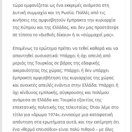
τώρα εμφανίζεται ως ένα εκκρεμές ανάμεσα στη
Δυτική συμμαχία και τη Ρωσία. Πολλές από τις
κινήσεις της αμφισβητούν έμπρακτα την κυριαρχία
της Κύπρου και της Ελλάδας, και δεν μας προστάτεψε
σε τίποτα το «διεθνές δίκαιο» ή οι «σύμμαχοί μας».
Επομένως το ερώτημα πρέπει να τεθεί καθαρά και να
απαντηθεί ουσιαστικά: Υπάρχει ή όχι απειλή από
μεριάς της Τουρκίας σε βάρος της εδαφικής
ακεραιότητας της χώρας; Υπάρχει ή δεν υπάρχει
έμπρακτη αμφισβήτηση της κυριαρχίας της χώρας
και ανοικτές απειλές ενάντια στην Ελλάδα; Υπάρχει ή
όχι κίνδυνος εμπλοκής, σύγκρουσης και πολέμου
ανάμεσα σε Ελλάδα και Τουρκία εξαιτίας της
επεκτατικής πολιτικής της τελευταίας; Όταν λέμε στο
τίτλο για «άρωμα 1974», εννοούμε μια καταφατική
απάντηση στα ερωτήματα αυτά, και την εκτίμηση ότι
ένα «θερμό επεισόδιο» είναι πολύ πιθανό – με όλες