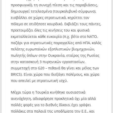
προσφυγικό), τη συνεχή πίεση και τις παραβιάσεις,
δημιουργεί τετελεσμένα (τουρκολιβυκό σύμφωνο),
εισβάλλει σε χώρες στρατιωτικά, κηρύττει τον
πόλεμο σε οτιδήποτε κουρδικό. Εκβιάζει τους πάντες,
προετοιμάζει όλες τις κινήσεις του και φυσικά
εκμεταλλεύεται κάθε ευκαιρία (π.χ. βέτο στο ΝΑΤΟ,
παζάρι για στρατιωτικές παραγγελίες από ΗΠΑ, καλός
πελάτης ευρωπαϊκών εξοπλιστικών βιομηχανιών,
πωλητής όπλων στην Ουκρανία, εταίρος της Ρωσίας
στην κατασκευή 3 πυρηνικών εργοστασίων,
συμμετοχή στο G20 – πιθανά θα γίνει και μέλος των
BRICS). Είναι χώρα που διεξάγει πολέμους, και χώρα
που απειλεί με στρατιωτική ισχύ.
Μέχρι τώρα η Τουρκία κινήθηκε ουσιαστικά
ανενόχλητη, αδιαφόρησε προκλητικά όχι μία αλλά
πολλές φορές για το διεθνές δίκαιο, έχει γράψει
πολλάκις στα παλαιά της υποδήματα την Ε.Ε., και