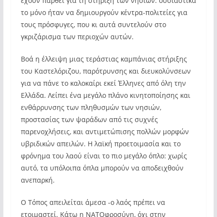
έχουν παρθεί για τη στήριξη των νησιών: ουσιαστικά
το μόνο ήταν να δημιουργούν κέντρα-πολιτείες για
τους πρόσφυγες, που κι αυτά συντελούν στο
γκριζάρισμα των περιοχών αυτών.
Βοά η έλλειψη μιας τεράστιας καμπάνιας στήριξης
του Καστελόριζου, παρότρυνσης και διευκολύνσεων
για να πάνε το καλοκαίρι εκεί Έλληνες από όλη την
Ελλάδα. Λείπει ένα μεγάλο πλάνο κινητοποίησης και
ενθάρρυνσης των πληθυσμών των νησιών,
προστασίας των ψαράδων από τις συχνές
παρενοχλήσεις, και αντιμετώπισης πολλών μορφών
υβριδικών απειλών. Η λαϊκή προετοιμασία και το
φρόνημα του λαού είναι το πιο μεγάλο όπλο: χωρίς
αυτό, τα υπόλοιπα όπλα μπορούν να αποδειχθούν
ανεπαρκή.
Ο Τόπος απειλείται άμεσα -ο λαός πρέπει να
ετοιμαστεί. Κάτω η ΝΑΤΟφροσύνη, όχι στην