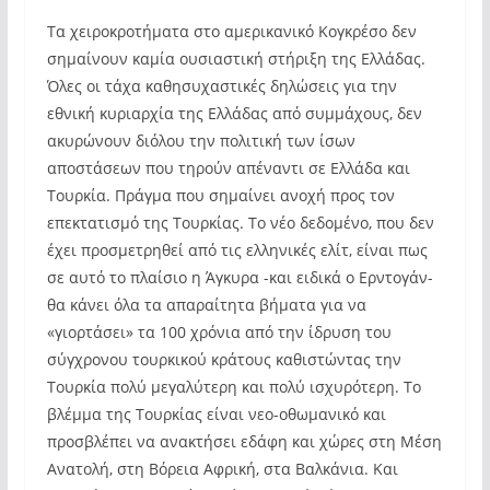
Τα χειροκροτήματα στο αμερικανικό Κογκρέσο δεν
σημαίνουν καμία ουσιαστική στήριξη της Ελλάδας.
Όλες οι τάχα καθησυχαστικές δηλώσεις για την
εθνική κυριαρχία της Ελλάδας από συμμάχους, δεν
ακυρώνουν διόλου την πολιτική των ίσων
αποστάσεων που τηρούν απέναντι σε Ελλάδα και
Τουρκία. Πράγμα που σημαίνει ανοχή προς τον
επεκτατισμό της Τουρκίας. Το νέο δεδομένο, που δεν
έχει προσμετρηθεί από τις ελληνικές ελίτ, είναι πως
σε αυτό το πλαίσιο η Άγκυρα -και ειδικά ο Ερντογάν-
θα κάνει όλα τα απαραίτητα βήματα για να
«γιορτάσει» τα 100 χρόνια από την ίδρυση του
σύγχρονου τουρκικού κράτους καθιστώντας την
Τουρκία πολύ μεγαλύτερη και πολύ ισχυρότερη. Το
βλέμμα της Τουρκίας είναι νεο-οθωμανικό και
προσβλέπει να ανακτήσει εδάφη και χώρες στη Μέση
Ανατολή, στη Βόρεια Αφρική, στα Βαλκάνια. Και