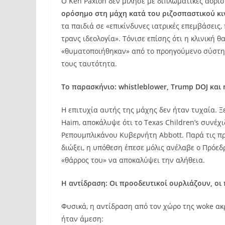
Ο Ken Paxton δεν μίλησε με διπλωματικές αορισ
ορόσημο στη μάχη κατά του ριζοσπαστικού κι
τα παιδιά σε «επικίνδυνες ιατρικές επεμβάσει
τρανς ιδεολογία». Τόνισε επίσης ότι η κλινική
«θυματοποιήθηκαν» από το προηγούμενο σύστημ
τους ταυτότητα.
Το παρασκήνιο: whistleblower, Trump DOJ κα
Η επιτυχία αυτής της μάχης δεν ήταν τυχαία. Ξ
Haim, αποκάλυψε ότι το Texas Children’s συνέχ
Ρεπουμπλικάνου Κυβερνήτη Abbott. Παρά τις π
διώξει, η υπόθεση έπεσε μόλις ανέλαβε ο Πρόεδ
«θάρρος του» να αποκαλύψει την αλήθεια.
Η αντίδραση: Οι προοδευτικοί ουρλιάζουν, οι
Φυσικά, η αντίδραση από τον χώρο της woke ακ
ήταν άμεση: