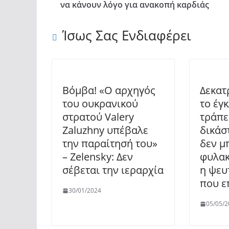
να κάνουν λόγο για ανακοπή καρδιάς
Ίσως Σας Ενδιαφέρει
Βόμβα! «Ο αρχηγός
Δεκατ
του ουκρανικού
το έγ
στρατού Valery
τράπε
Zaluzhny υπέβαλε
δικάσ
την παραίτησή του»
δεν μ
– Zelensky: Δεν
φυλακ
σέβεται την ιεραρχία
η ψευ
που ε
30/01/2024
05/05/2