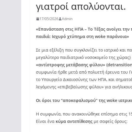
γιατροί απολύονται.
17/05/2026
Admin
«Επανάσταση στις ΗΠΑ – Το Τέξας ανοίγει την
παιδιά: Ισχυρό χτύπημα στη woke παράνοια»
Σε μια εξέλιξη που συγκλονίζει το ιατρικό και π
μεγαλύτερο παιδιατρικό νοσοκομείο της χώρας
«αντίστροφης μετάβασης φύλου» (detransition 
συμφωνία ήρθε μετά από πολυετή έρευνα του Γε
το Υπουργείο Δικαιοσύνης των ΗΠΑ, και σηματο
λεγόμενης «επιβεβαίωσης φύλου» για ανήλικους
Οι όροι του “αποκεφαλισμού” της woke ιατρικ
Η συμφωνία, που ανακοινώθηκε επίσημα στις 1
Είναι ένα
κύμα αντεπίθεσης
με σαφείς όρους: