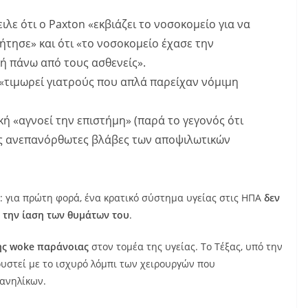
λε ότι ο Paxton «εκβιάζει το νοσοκομείο για να
ήτησε» και ότι «το νοσοκομείο έχασε την
ή πάνω από τους ασθενείς».
«τιμωρεί γιατρούς που απλά παρείχαν νόμιμη
κή «αγνοεί την επιστήμη» (παρά το γεγονός ότι
ις ανεπανόρθωτες βλάβες των αποψιλωτικών
ι: για πρώτη φορά, ένα κρατικό σύστημα υγείας στις ΗΠΑ
δεν
 την ίαση των θυμάτων του
.
ης woke παράνοιας
στον τομέα της υγείας. Το Τέξας, υπό την
ουστεί με το ισχυρό λόμπι των χειρουργών που
ανηλίκων.