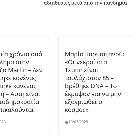
αδιαθεσίες μετά από την πανδημία
ρία χρόνια από
Μαρία Καρυστιανού:
κλημα στην
«Οι νεκροί στα
ζα Marfin – Δεν
Τέμπη είναι
τηκε κανένας
τουλάχιστον 85 –
πήκε κανένας
Βρέθηκε DNA – Το
ή – Αυτή είναι
έκρυψαν για να μην
τοδημοκρατία
εξαγριωθεί ο
πικαλούνται
κόσμος»
023
10/03/2025