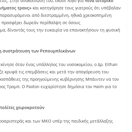
τίες. Στην ανακοίνωσή του, έκανε λόγο για
«ένα ιστορικό
νήματος τρανς»
και κατηγόρησε τους γιατρούς ότι υπέβαλαν
ς, παρασυρόμενοι από διεστραμμένη, ηθικά χρεοκοπημένη
 θα προσφέρει δωρεάν περίθαλψη σε όσους
α, δίνοντάς τους την ευκαιρία να επανακτήσουν τη φυσική
ι η συστράτευση των Ρεπουμπλικάνων
εκίνησε όταν ένας υπάλληλος του νοσοκομείου, ο Δρ. Eithan
ιζε κρυφά τις επεμβάσεις και μετά την απαγόρευση του
ροσπάθειες της προηγούμενης κυβέρνησης Μπάιντεν να τον
ρος Τραμπ. Ο Paxton ευχαρίστησε δημόσια τον Haim για το
 πολίτες χειροκροτούν
ροαριστεράς και των ΜΚΟ υπέρ της παιδικής μετάλλαξης