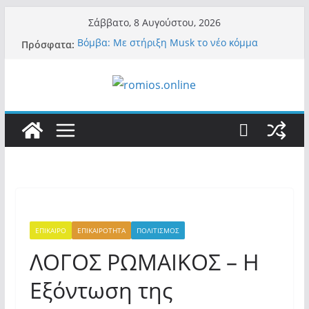
Μετάβαση
Σάββατο, 8 Αυγούστου, 2026
σε
Βόμβα: Με στήριξη Musk το νέο κόμμα
Πρόσφατα:
περιεχόμενο
Κασιδιάρη – Οι ένοικοι του Μαξίμου σε
πανικό, πατριωτικό τσουνάμι σαρώνει την
Ελλάδα
Α.Φάουτσι: Στις ΗΠΑ τον συνέλαβαν για τα
εγκλήματά του στην πανδημία – Στην Ελλάδα
τον έκαναν μέλος της Ακαδημίας Αθηνών!
Οι ρυθμιστές – Σαμαράς και Κασιδιάρης θα
πάρουν αθροιστικά 15%… προκαλούν δίνη
στο σύστημα και η συνεργασία με Le Pen
Και πάλι περί στελεχών….
«Ελπίδα για Δημοκρατία» σε ΜΜΕ: «Στόχος
είναι το Κίνημα της Μ.Καρυστιανού και όχι
το διεφθαρμένο σύστημα εξουσίας»
ΕΠΙΚΑΙΡΟ
ΕΠΙΚΑΙΡΟΤΗΤΑ
ΠΟΛΙΤΙΣΜΟΣ
ΛΟΓΟΣ ΡΩΜΑΙΚΟΣ – Η
Εξόντωση της