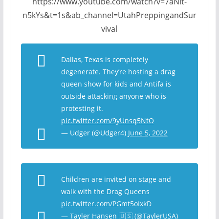
https://www.youtube.com/watch?v=7aNlt-
n5kYs&t=1s&ab_channel=UtahPreppingandSur
vival
Dallas, Texas is completely
degenerate. They’re hosting a drag
queen show for kids and Antifa is
outside attacking anyone who is
protesting it.
pic.twitter.com/9yUnsq5NtO
— Udger (@Udger4)
June 5, 2022
Children are invited on stage and
walk with the Drag Queens
pic.twitter.com/PGmt5oIxkD
— Tayler Hansen 🇺🇸 (@TaylerUSA)