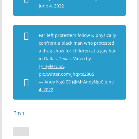
June 4, 2022
Far-left protesters follow & physically
confront a black man who protested
a drag show for children at a gay bar
in Dallas, Texas. Video by
@TaylerUSA
.
pic.twitter.com/jhqxtc28uS
— Andy Ngô 🏳️‍🌈 (@MrAndyNgo)
June
4, 2022
Πηγή