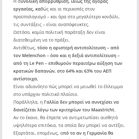
Η σ
υνολική απορρύθμιση, ιδίως της αγοράς
εργασίας, κα
θώς και οι περικοπές στον
προϋπολογισμό – και άρα στο μεγαλύτερο κονδύλι,
τις συντάξεις – είναι αναπόφευκτες.
Ωστόσο, καμία πολιτική παράταξη δεν είναι
διατεθειμένη να το πράξει.
Αντιθέτως,
τόσο η αριστερή αντιπολίτευση – από
τον Melenchon – όσο και η δεξιά αντιπολίτευση –
από τη Le Pen – επιθυμούν περαιτέρω αύξηση των
κρατικών δαπανών, στο 64% και 63% του ΑΕΠ
αντίστοιχα.
Είναι αδιανόητο πώς μπορεί να μειωθεί το έλλειμμα
στο υπάρχον πολιτικό πλαίσιο.
Παράλληλα, η
Γαλλία δεν μπορεί να συνεχίσει να
δανείζεται λόγω των κριτηρίων του Maastricht.
Αν το έκανε, θα έπρεπε να αντιμετωπίσει αισθητά
υψηλότερα επιτόκια, τα οποία δεν μπορεί να αντέξει.
Εξαρτάται, επομένως, α
πό το αν η Γερμανία θα