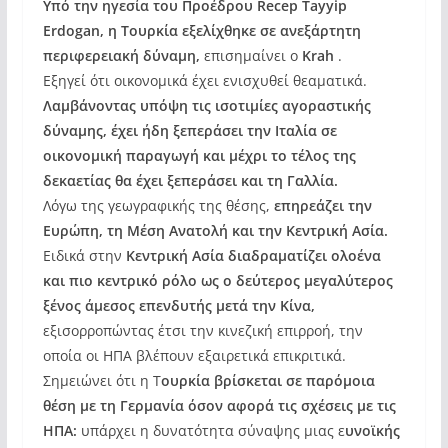
Υπό την ηγεσία του Προέδρου Recep Tayyip
Erdogan, η Τουρκία εξελίχθηκε σε ανεξάρτητη
περιφερειακή δύναμη,
επισημαίνει ο
Krah
.
Εξηγεί ότι οικονομικά έχει ενισχυθεί θεαματικά.
Λαμβάνοντας υπόψη τις ισοτιμίες αγοραστικής
δύναμης, έχει ήδη ξεπεράσει την Ιταλία σε
οικονομική παραγωγή και μέχρι το τέλος της
δεκαετίας θα έχει ξεπεράσει και τη Γαλλία.
Λόγω της γεωγραφικής της θέσης,
επηρεάζει την
Ευρώπη, τη Μέση Ανατολή και την Κεντρική Ασία.
Ειδικά στην
Κεντρική Ασία διαδραματίζει ολοένα
και πιο κεντρικό ρόλο ως ο δεύτερος μεγαλύτερος
ξένος άμεσος επενδυτής μετά την Κίνα,
εξισορροπώντας έτσι την κινεζική επιρροή, την
οποία οι ΗΠΑ βλέπουν εξαιρετικά επικριτικά.
Σημειώνει ότι η Τ
ουρκία βρίσκεται σε παρόμοια
θέση με τη Γερμανία όσον αφορά τις σχέσεις με τις
ΗΠΑ:
υπάρχει η δυνατότητα σύναψης μιας ε
υνοϊκής