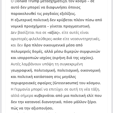
Ο D
onald Trump μετασχηματίζει τον κόσμο – σε
αυτό δεν μπορεί να διαφωνήσει όποιος
παρακολουθεί τις ραγδαίες εξελίξεις.
Η εξωτερική πολιτική δεν κρύβεται πλέον πίσω από
νομικά προσχήματα – γίνεται πραγματιστική
.
Δεν βασίζεται πια σε «
αξίες
», είτε αυτές είναι
αριστερές-φιλελεύθερες-woke είτε νεοσυντηρητικές,
και δεν
δρα πλέον οικουμενικά μέσα από
πολυμερείς δομές, αλλά μέσω διμερών συμφωνιών
και ισορροπιών ισχύος (ειρήνη διά της ισχύος).
Αυτές λαμβάνουν υπόψη τη συγκεκριμένη
γ
εωγραφική, πολιτισμική, πολιτισμική, οικονομική
και πολιτική κατάσταση στις μεγάλες
περιφερειακές σφαίρες [Grossraeume] του κόσμου.
Η Γερμανία μπορεί να επιτύχει σε αυτή τη νέα τάξη,
αλλά σήμερα
κυβερνάται από μια πολιτική ελίτ που
δεν την κατανοεί διανοητικά, πόσο μάλλον ξέρει
πώς να την αξιοποιήσει.