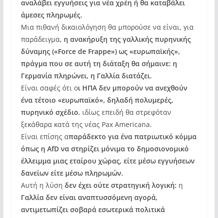
αναλάβει εγγυήσεις για νέα χρέη ή θα καταβάλει
άμεσες πληρωμές.
Μια πιθανή δικαιολόγηση θα μπορούσε να είναι, για
παράδειγμα
, η ανακήρυξη της γαλλικής πυρηνικής
δύναμης («Force de Frappe») ως «ευρωπαϊκής»,
πράγμα που σε αυτή τη διάταξη θα σήμαινε: η
Γερμανία πληρώνει, η Γαλλία διατάζει.
Είναι σαφές ότι ο
ι ΗΠΑ δεν μπορούν να ανεχθούν
ένα τέτοιο «ευρωπαϊκό», δηλαδή πολυμερές,
πυρηνικό σχέδιο
, ιδίως επειδή θα στρεφόταν
ξεκάθαρα κατά της νέας Pax Americana.
Είναι επίσης α
παράδεκτο για ένα πατριωτικό κόμμα
όπως η AfD να στηρίζει μόνιμα το δημοσιονομικό
έλλειμμα μιας εταίρου χώρας, είτε μέσω εγγυήσεων
δανείων είτε μέσω πληρωμών.
Αυτή η λύση
δεν έχει ούτε στρατηγική λογική:
η
Γαλλία δεν είναι αναπτυσσόμενη αγορά,
αντιμετωπίζει σοβαρά εσωτερικά πολιτικά