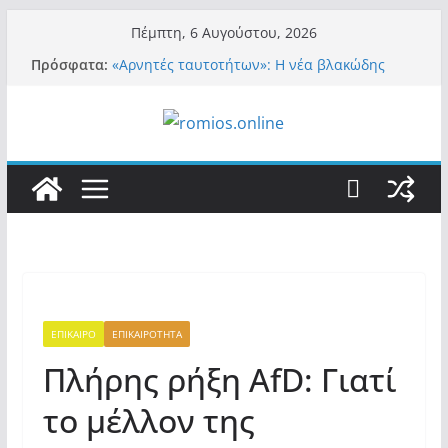
Μετάβαση
Πέμπτη, 6 Αυγούστου, 2026
σε
Πρόσφατα:
«Αρνητές ταυτοτήτων»: Η νέα βλακώδης
περιεχόμενο
ταμπέλα των συστημικών ΜΜΕ!
Βόμβα: Με στήριξη Musk το νέο κόμμα
Κασιδιάρη – Οι ένοικοι του Μαξίμου σε
πανικό, πατριωτικό τσουνάμι σαρώνει την
Ελλάδα
Σύρος: Βρετανίδα τουρίστρια έμεινε σε κώμα
42 ημέρες μετά από τσίμπημα τσιμπουριού!
– Η «μάχη» με τη σπάνια λοίμωξη
Ασύλληπτο: Έναν «Βόλο» με 102.000
παράνομους αλλοδαπούς πολιτογράφησε ως
«Έλληνες» η κυβέρνηση! (φωτο)
Περί στελεχών……
ΕΠΙΚΑΙΡΟ
ΕΠΙΚΑΙΡΟΤΗΤΑ
Πλήρης ρήξη AfD: Γιατί
το μέλλον της