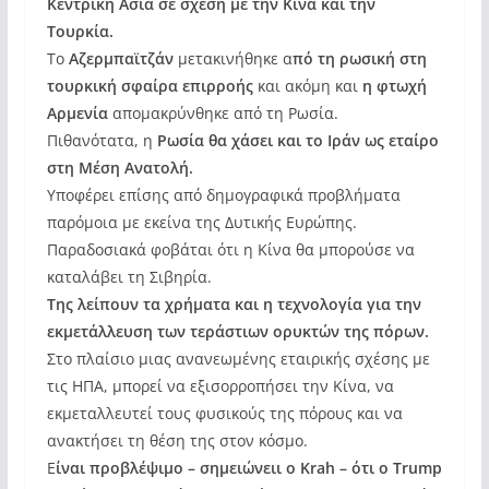
Κεντρική Ασία σε σχέση με την Κίνα και την
Τουρκία.
Το
Αζερμπαϊτζάν
μετακινήθηκε α
πό τη ρωσική στη
τουρκική σφαίρα επιρροής
και ακόμη και
η φτωχή
Αρμενία
απομακρύνθηκε από τη Ρωσία.
Πιθανότατα, η
Ρωσία θα χάσει και το Ιράν ως εταίρο
στη Μέση Ανατολή.
Υποφέρει επίσης από δημογραφικά προβλήματα
παρόμοια με εκείνα της Δυτικής Ευρώπης.
Παραδοσιακά φοβάται ότι η Κίνα θα μπορούσε να
καταλάβει τη Σιβηρία.
Της λείπουν τα χρήματα και η τεχνολογία για την
εκμετάλλευση των τεράστιων ορυκτών της πόρων.
Στο πλαίσιο μιας ανανεωμένης εταιρικής σχέσης με
τις ΗΠΑ, μπορεί να εξισορροπήσει την Κίνα, να
εκμεταλλευτεί τους φυσικούς της πόρους και να
ανακτήσει τη θέση της στον κόσμο.
Ε
ίναι προβλέψιμο – σημειώνειι ο Krah – ότι ο Trump