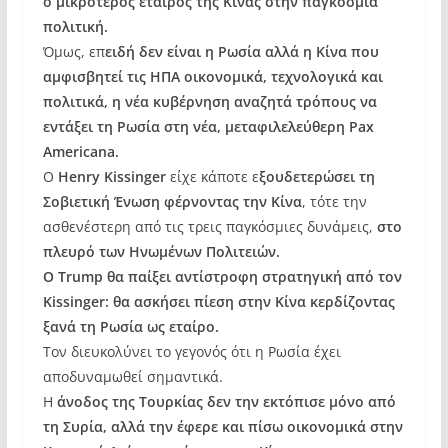
ο μικρότερος εταίρος της Κίνας στην παγκόσμια
πολιτική.
Όμως, επ
ειδή δεν είναι η Ρωσία αλλά η Κίνα που
αμφισβητεί τις ΗΠΑ οικονομικά, τεχνολογικά και
πολιτικά, η νέα κυβέρνηση αναζητά τρόπους να
εντάξει τη Ρωσία στη νέα, μεταφιλελεύθερη Pax
Americana.
Ο
Henry Kissinger
είχε κάποτε ε
ξουδετερώσει τη
Σοβιετική Ένωση φέρνοντας την Κίνα
, τότε την
ασθενέστερη από τις τρεις παγκόσμιες δυνάμεις,
στο
πλευρό των Ηνωμένων Πολιτειών.
Ο Trump θα παίξει αντίστροφη στρατηγική από τον
Kissinger: θα ασκήσει πίεση στην Κίνα κερδίζοντας
ξανά τη Ρωσία ως εταίρο.
Τον διευκολύνει το γεγονός ότι η Ρωσία έχει
αποδυναμωθεί σημαντικά.
Η
άνοδος της Τουρκίας δεν την εκτόπισε μόνο από
τη Συρία, αλλά την έφερε και πίσω οικονομικά στην