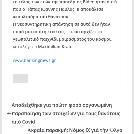
το τέλος των ετών της προεδρίας Biden ήταν αυτό
που ο Πάπας Ιωάννης Παύλος II αποκάλεσε
«κουλτούρα του θανάτου».
Η νεοσυντηρητική απάντηση σε αυτό δεν ήταν
παρά μια απάτη ετικέτας – τώρα αρχίζει το
γεωπολιτικό παιχνίδι μοιράσματος του κόσμοι,
καταλήγει ο
Maximilian Krah
.
www.bankingnews.gr
Αποδείχθηκε για πρώτη φορά οργανωμένη
παραποίηση των στοιχείων για τους θανάτους
από Covid
Ἀκραία παρακμή: Νόμος ΙΧ γιὰ τὴν Ὄλγα