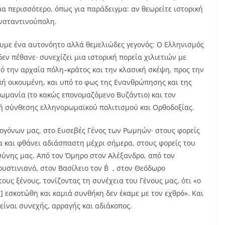
 περισσότερο, όπως για παράδειγμα: αν θεωρείτε ιστορική
ωνσταντινούπολη.
υμε ένα αυτονόητο αλλά θεμελιώδες γεγονός: Ο Ελληνισμός
δεν πέθανε· συνεχίζει μια ιστορική πορεία χιλιετιών με
πό την αρχαία πόλη–κράτος και την κλασική σκέψη, προς την
κή οικουμένη, και υπό το φως της Ενανθρώπησης και της
ωμανία (το κακώς επονομαζόμενο Βυζάντιο) και τον
ή σύνθεσης ελληνορωμαϊκού πολιτισμού και Ορθοδοξίας.
ογόνων μας, στο Ευσεβές Γένος των Ρωμηών· στους φορείς
α και φθάνει αδιάσπαστη μέχρι σήμερα, στους φορείς του
σύνης μας. Από τον Όμηρο στον Αλέξανδρο, από τον
ουστινιανό, στον Βασίλειο τον Β΄, στον Θεόδωρο
ους ξένους, τονίζοντας τη συνέχεια του Γένους μας, ότι «ο
 εσκοτώθη και καμιά συνθήκη δεν έκαμε με τον εχθρό». Και
 είναι συνεχής, αρραγής και αδιάκοπος.