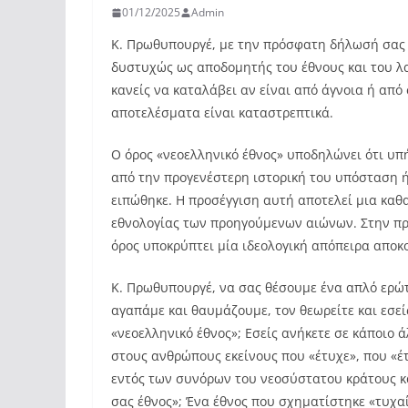
01/12/2025
Admin
Κ. Πρωθυπουργέ, με την πρόσφατη δήλωσή σας ό
δυστυχώς ως αποδομητής του έθνους και του λα
κανείς να καταλάβει αν είναι από άγνοια ή από
αποτελέσματα είναι καταστρεπτικά.
Ο όρος «νεοελληνικό έθνος» υποδηλώνει ότι υπ
από την προγενέστερη ιστορική του υπόσταση 
ειπώθηκε. Η προσέγγιση αυτή αποτελεί μια καθ
εθνολογίας των προηγούμενων αιώνων. Στην πρ
όρος υποκρύπτει μία ιδεολογική απόπειρα αποκ
Κ. Πρωθυπουργέ, να σας θέσουμε ένα απλό ερώ
αγαπάμε και θαυμάζουμε, τον θεωρείτε και εσεί
«νεοελληνικό έθνος»; Εσείς ανήκετε σε κάποιο 
στους ανθρώπους εκείνους που «έτυχε», που «έτ
εντός των συνόρων του νεοσύστατου κράτους κ
σας έθνος»; Ένα έθνος που σχηματίστηκε «τυχα