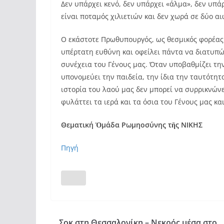
Δεν υπάρχει κενό, δεν υπάρχει «άλμα», δεν υπά
είναι ποταμός χιλιετιών και δεν χωρά σε δύο αι
Ο εκάστοτε Πρωθυπουργός, ως θεσμικός φορέας 
υπέρτατη ευθύνη και οφείλει πάντα να διατυπώ
συνέχεια του Γένους μας. Όταν υποβαθμίζει την
υπονομεύει την παιδεία, την ίδια την ταυτότητ
ιστορία του λαού μας δεν μπορεί να συρρικνών
φυλάττει τα ιερά και τα όσια του Γένους μας κα
Θεματική Ὀμάδα Ρωμηοσύνης τῆς ΝΙΚΗΣ
Πηγή
Σοκ στη Θεσσαλονίκη – Νεκρός μέσα στο