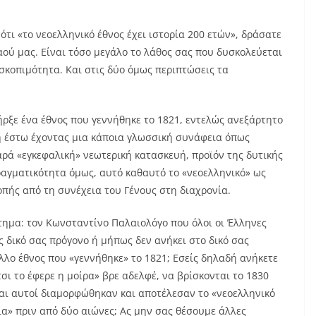
τι «το νεοελληνικό έθνος έχει ιστορία 200 ετών», δράσατε
ού μας. Είναι τόσο μεγάλο το λάθος σας που δυσκολεύεται
 σκοπιμότητα. Και στις δύο όμως περιπτώσεις τα
ήρξε ένα έθνος που γεννήθηκε το 1821, εντελώς ανεξάρτητο
ή έστω έχοντας μια κάποια γλωσσική συνάφεια όπως
αρά «εγκεφαλική» νεωτερική κατασκευή, προϊόν της δυτικής
αγματικότητα όμως, αυτό καθαυτό το «νεοελληνικό» ως
οπής από τη συνέχεια του Γένους στη διαχρονία.
τημα: τον Κωνσταντίνο Παλαιολόγο που όλοι οι Έλληνες
ς δικό σας πρόγονο ή μήπως δεν ανήκει στο δικό σας
άλλο έθνος που «γεννήθηκε» το 1821; Εσείς δηλαδή ανήκετε
σι το έφερε η μοίρα» βρε αδελφέ, να βρίσκονται το 1830
αι αυτοί διαμορφώθηκαν και αποτέλεσαν το «νεοελληνικό
ία» πριν από δύο αιώνες; Ας μην σας θέσουμε άλλες