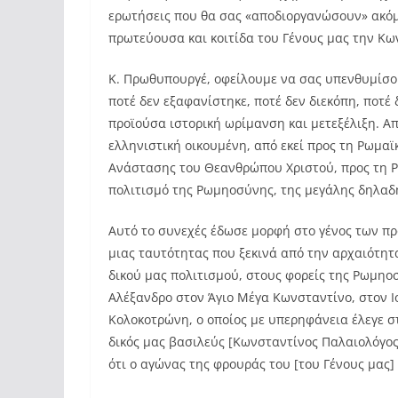
ερωτήσεις που θα σας «αποδιοργανώσουν» ακόμα
πρωτεύουσα και κοιτίδα του Γένους μας την Κ
Κ. Πρωθυπουργέ, οφείλουμε να σας υπενθυμίσο
ποτέ δεν εξαφανίστηκε, ποτέ δεν διεκόπη, ποτέ 
προϊούσα ιστορική ωρίμανση και μετεξέλιξη. Α
ελληνιστική οικουμένη, από εκεί προς τη Ρωμαϊ
Ανάστασης του Θεανθρώπου Χριστού, προς τη Ρ
πολιτισμό της Ρωμηοσύνης, της μεγάλης δηλαδ
Αυτό το συνεχές έδωσε μορφή στο γένος των πρ
μιας ταυτότητας που ξεκινά από την αρχαιότητ
δικού μας πολιτισμού, στους φορείς της Ρωμηο
Αλέξανδρο στον Άγιο Μέγα Κωνσταντίνο, στον Ι
Κολοκοτρώνη, ο οποίος με υπερηφάνεια έλεγε στ
δικός μας βασιλεύς [Κωνσταντίνος Παλαιολόγος]
ότι ο αγώνας της φρουράς του [του Γένους μας]