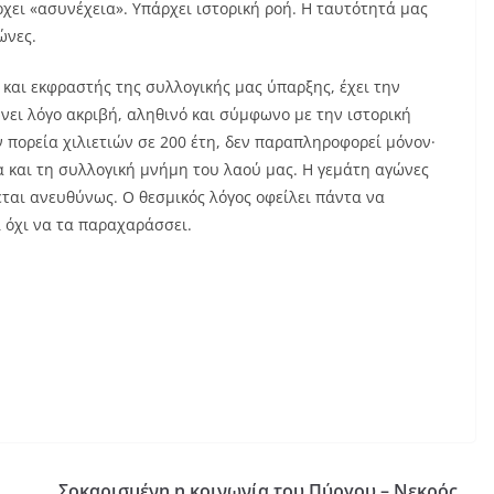
ρχει «ασυνέχεια». Υπάρχει ιστορική ροή. Η ταυτότητά μας
ώνες.
και εκφραστής της συλλογικής μας ύπαρξης, έχει την
νει λόγο ακριβή, αληθινό και σύμφωνο με την ιστορική
 πορεία χιλιετιών σε 200 έτη, δεν παραπληροφορεί μόνον·
α και τη συλλογική μνήμη του λαού μας. Η γεμάτη αγώνες
εται ανευθύνως. Ο θεσμικός λόγος οφείλει πάντα να
ι όχι να τα παραχαράσσει.
Σοκαρισμένη η κοινωνία του Πύργου – Νεκρός