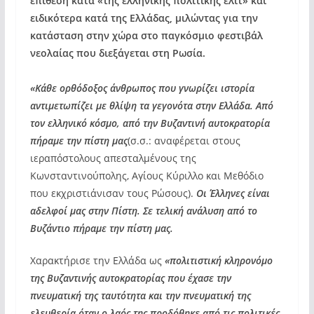
επίθεση κατά «της ελληνικής πολιτικής ελίτ» και
ειδικότερα κατά της Ελλάδας, μιλώντας για την
κατάσταση στην χώρα στο παγκόσμιο φεστιβάλ
νεολαίας που διεξάγεται στη Ρωσία.
«Κάθε ορθόδοξος άνθρωπος που γνωρίζει ιστορία
αντιμετωπίζει με θλίψη τα γεγονότα στην Ελλάδα. Από
τον ελληνικό κόσμο, από την Βυζαντινή αυτοκρατορία
πήραμε την πίστη μας
(σ.σ.: αναφέρεται στους
ιεραπόστολους απεσταλμένους της
Κωνσταντινούπολης, Αγίους Κύριλλο και Μεθόδιο
που εκχριστιάνισαν τους Ρώσους).
Οι Έλληνες είναι
αδελφοί μας στην Πίστη. Σε τελική ανάλυση από το
Βυζάντιο πήραμε την πίστη μας.
Χαρακτήρισε την Ελλάδα ως
«πολιτιστική κληρονόμο
της Βυζαντινής αυτοκρατορίας που έχασε την
πνευματική της ταυτότητα και την πνευματική της
ελευθερία όταν ο λαός της προδόθηκε από τις πολιτικές