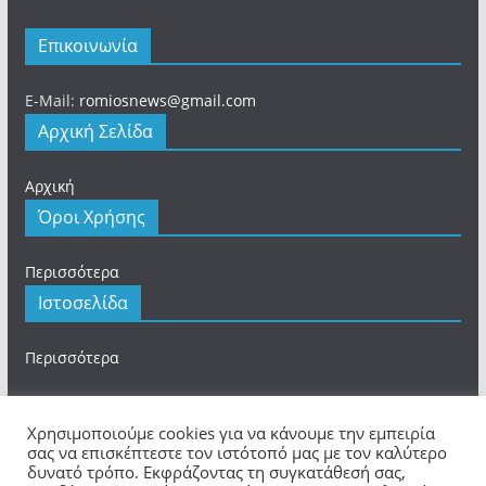
Επικοινωνία
E-Mail:
romiosnews@gmail.com
Αρχική Σελίδα
Αρχική
Όροι Χρήσης
Περισσότερα
Ιστοσελίδα
Περισσότερα
Χρησιμοποιούμε cookies για να κάνουμε την εμπειρία
σας να επισκέπτεστε τον ιστότοπό μας με τον καλύτερο
δυνατό τρόπο. Εκφράζοντας τη συγκατάθεσή σας,
Πνευματικά Δικαιώματα © 2026
romios.online
. Τα