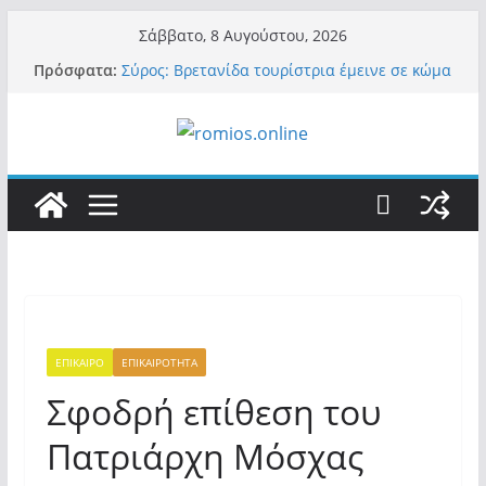
Μετάβαση
Σάββατο, 8 Αυγούστου, 2026
σε
Πρόσφατα:
Σύρος: Βρετανίδα τουρίστρια έμεινε σε κώμα
περιεχόμενο
42 ημέρες μετά από τσίμπημα τσιμπουριού!
– Η «μάχη» με τη σπάνια λοίμωξη
Οι ρυθμιστές – Σαμαράς και Κασιδιάρης θα
πάρουν αθροιστικά 15%… προκαλούν δίνη
στο σύστημα και η συνεργασία με Le Pen
Και πάλι περί στελεχών….
«Ελπίδα για Δημοκρατία» σε ΜΜΕ: «Στόχος
είναι το Κίνημα της Μ.Καρυστιανού και όχι
το διεφθαρμένο σύστημα εξουσίας»
Βόμβα: Με στήριξη Musk το νέο κόμμα
Κασιδιάρη – Οι ένοικοι του Μαξίμου σε
πανικό, πατριωτικό τσουνάμι σαρώνει την
Ελλάδα
ΕΠΙΚΑΙΡΟ
ΕΠΙΚΑΙΡΟΤΗΤΑ
Σφοδρή επίθεση του
Πατριάρχη Μόσχας