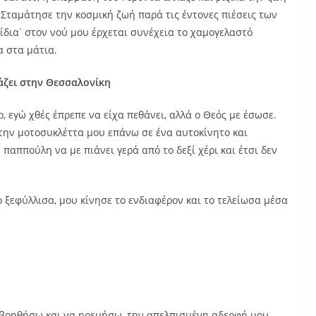
 Σταμάτησε την κοσμική ζωή παρά τις έντονες πιέσεις των
ίδια˙ στον νού μου έρχεται συνέχεια το χαμογελαστό
α στα μάτια.
άζει στην Θεσσαλονίκη
ρ, εγώ χθές έπρεπε να είχα πεθάνει, αλλά ο Θεός με έσωσε.
την μοτοσυκλέττα μου επάνω σε ένα αυτοκίνητο και
παππούλη να με πιάνει γερά από το δεξί χέρι και έτσι δεν
ο ξεφύλλισα, μου κίνησε το ενδιαφέρον και το τελείωσα μέσα
βοηθήσω και να ηρεμήσω, την απελπισμένη αδερφή μου,