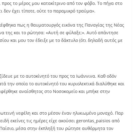
ι προς το μέρος μου κατακίτρινο από τον φόβο. Το πήγα στο
ι δεν έχει τίποτε, ούτε το παραμικρό τραύμα».
σκέφθηκα πως η θαυματουργός εικόνα της Παναγίας της Νέας
να της και το ρώτησα: «Αυτή σε φύλαξε;». Αυτό απάντησε
ίου και μου τον έδειξε με το δάκτυλο (ότι δηλαδή αυτός με
ξίδευε με το αυτοκίνητό του προς τα Ιωάννινα. Καθ οδόν
τά την οποία το αυτοκίνητό του κυριολεκτικά διαλύθηκε και
αφέρθηκε αναίσθητος στο Νοσοκομείο και μπήκε στην
φωτεινή νεφέλη και στο μέσον έναν ηλικιωμένο μοναχό. Παρ
πειδή εκείνες τις ημέρες είχε ακούσει gerontas_paisios από
 Παίσιο, μέσα στην έκπληξή του ρώτησε αυθόρμητα τον