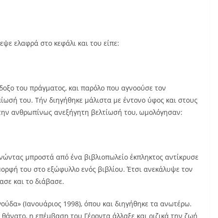
εψε ελαφρά στο κεφάλι και του είπε:
άδοξο του πράγματος, και παρόλο που αγνοούσε τον
ίωσή του. Τήν διηγήθηκε μάλιστα με έντονο ύφος και στους
 την ανθρωπίνως ανεξήγητη βελτίωσή του, ωμολόγησαν:
ρνώντας μπροστά από ένα βιβλιοπωλείο έκπληκτος αντίκρυσε
μορφή του στο εξώφυλλο ενός βιβλίου. Έτσι ανεκάλυψε τον
ασε και το διάβασε.
ύδα» (Ιανουάριος 1998), όπου και διηγήθηκε τα ανωτέρω.
 θάνατο, η επέμβαση του Γέροντα άλλαξε και ριζικά την ζωή