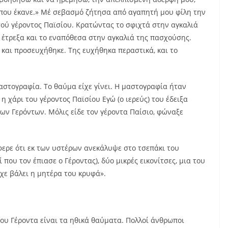
 που έκανε.» Μέ σεβασμό ζήτησα από αγαπητή μου φίλη την
τού γέροντος Παϊσίου. Κρατώντας το σφιχτά στην αγκαλιά
, έτρεξα και το εναπόθεσα στην αγκαλιά της πασχούσης.
 και προσευχήθηκε. Της ευχήθηκα περαστικά, και το
στογραφία. Το θαύμα είχε γίνει. Η μαστογραφία ήταν
η χάρι του γέροντος Παϊσίου Εγώ (ο ιερεύς) του έδειξα
ων Γερόντων. Μόλις είδε τον γέροντα Παίσιο, φώναξε
φερε ότι εκ των υστέρων ανεκάλυψε στο τσεπάκι του
 που τον έπιασε ο Γέροντας), δύο μικρές εικονίτσες, μια του
ίχε βάλει η μητέρα του κρυφά».
ου Γέροντα είναι τα ηθικά θαύματα. Πολλοί άνθρωποι