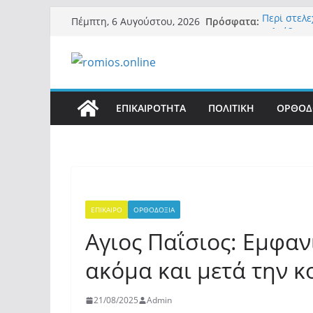
Μετάβαση
Πρόσφατα:
Περί στελ
Πέμπτη, 6 Αυγούστου, 2026
σε
«Ελπίδα γι
της Μ.Καρ
περιεχόμενο
εξουσίας»
Βόμβα: Με
ένοικοι το
σαρώνει τ
ΕΠΙΚΑΙΡΟΤΗΤΑ
ΠΟΛΙΤΙΚΗ
ΟΡΘΟΔ
Σύρος: Βρε
μετά από 
λοίμωξη
Ασύλληπτο
αλλοδαπού
(φωτο)
ΕΠΙΚΑΙΡΟ
ΟΡΘΟΔΟΞΙΑ
Aγιος Παΐσιος: Εμφαν
ακόμα και μετά την κ
21/08/2025
Admin