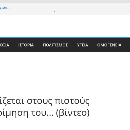
εχών……
α Δημοκρατία» σε ΜΜΕ: «Στόχος είναι το Κίνημα
υστιανού και όχι το διεφθαρμένο σύστημα
 στήριξη Musk το νέο κόμμα Κασιδιάρη – Οι
υ Μαξίμου σε πανικό, πατριωτικό τσουνάμι
ην Ελλάδα
ΟΞΙΑ
ΙΣΤΟΡΙΑ
ΠΟΛΙΤΙΣΜΟΣ
ΥΓΕΙΑ
ΟΜΟΓΕΝΕΙΑ
τανίδα τουρίστρια έμεινε σε κώμα 42 ημέρες
τσίμπημα τσιμπουριού! – Η «μάχη» με τη σπάνια
: Έναν «Βόλο» με 102.000 παράνομους
ς πολιτογράφησε ως «Έλληνες» η κυβέρνηση!
ίζεται στους πιστούς
οίμηση του… (βίντεο)