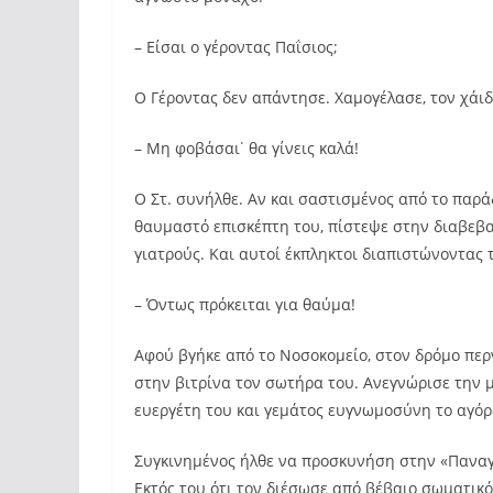
– Είσαι ο γέροντας Παΐσιος;
Ο Γέροντας δεν απάντησε. Χαμογέλασε, τον χάιδ
– Μη φοβάσαι˙ θα γίνεις καλά!
Ο Στ. συνήλθε. Αν και σαστισμένος από το παρ
θαυμαστό επισκέπτη του, πίστεψε στην διαβεβα
γιατρούς. Και αυτοί έκπληκτοι διαπιστώνοντας
– Όντως πρόκειται για θαύμα!
Αφού βγήκε από το Νοσοκομείο, στον δρόμο πε
στην βιτρίνα τον σωτήρα του. Ανεγνώρισε την 
ευεργέτη του και γεμάτος ευγνωμοσύνη το αγόρ
Συγκινημένος ήλθε να προσκυνήση στην «Παναγο
Εκτός του ότι τον διέσωσε από βέβαιο σωματικό