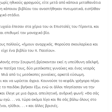
χωρίς ηθικούς φραγμούς, είτε μετά από κάποια μεταθανάτια
ση κάποιου βιβλίου του αναστήθηκαν πνευματικά, εισήλθαν
χικό στάδιο.
υχαία έπεσαν στα χέρια του οι Επιστολές του Γέροντα, και
αι επιθυμεί τον μοναχικό βίο.
 τους πολλούς, «ήμουν αναρχικός. Φορούσα σκουλαρίκια και
είχε ένα βιβλίο του π. Παϊσίου».
 Μονής στην Σουρωτή βρίσκονταν εκεί η υπεύθυνη αδελφή,
ον πατέρα τους, δύο μεσόκοπες γυναίκες και ένας νεαρός
 Μιά από τις μεσόκοπες γυναίκες, αρκετά εύσωμη,
ι και να ωρύεται άγρια. Κουνούσε το κεφάλι γρήγορα πέρα-
 το παιδάκι βγήκαν έξω, ενώ οι άλλοι πλησίασαν να την
αι έλεγε με μια άγρια, απειλητική, ανδρική φωνή: «Θα σάς
ω εγώ. . . να, τώρα ακόμα λίγο και θα σάς βάλω όλους στο
νοι, ηλίθιοι. . . » και άλλες βρισιές.