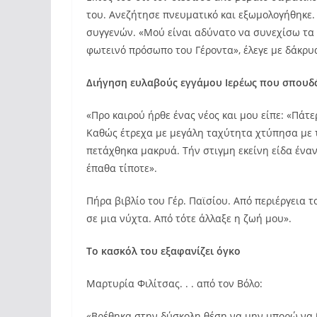
του. Ανεζήτησε πνευματικό και εξωμολογήθηκε.
συγγενών. «Μού είναι αδύνατο να συνεχίσω τα 
φωτεινό πρόσωπο του Γέροντα», έλεγε με δάκρυ
Διήγηση ευλαβούς εγγάμου Ιερέως που σπουδ
«Προ καιρού ήρθε ένας νέος και μου είπε: «Πάτε
Καθώς έτρεχα με μεγάλη ταχύτητα χτύπησα με 
πετάχθηκα μακρυά. Τήν στιγμη εκείνη είδα έναν 
έπαθα τίποτε».
Πήρα βιβλίο του Γέρ. Παϊσίου. Από περιέργεια τ
σε μια νύχτα. Από τότε άλλαξε η ζωή μου».
Το κασκόλ του εξαφανίζει όγκο
Μαρτυρία Φιλίτσας. . . από τον Βόλο:
«Βρέθηκα στην δύσκολη θέση να μην μπορώ να 