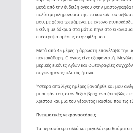
μετά από την ένδειξη όγκου στην μαστογραφία
πολύτιμη κληρονομιά της, το κασκόλ του σεβασ
μου, με χέρια τρεμάμενα, με έντονο χτυποκάρδι
Εκείνη με δάκρυα στα μάτια πήγε στο εικόνισμα
επέστρεψα αμέσως στην φίλη μου.
Μετά από 45 μέρες η άρρωστη επανέλαβε την μα
πεντακάθαρη. Ο όγκος είχε εξαφανιστή. Μεγάλη 
μερικές εικόνες Αγίων και φωτογραφίες συγχρόν
συγκινημένος: «Αυτός ήταν».
Ύστερα από λίγες ημέρες ξαναήρθε και μου ανέ
μπουφάν του, στον δεξιό βραχίονα (ακριβώς εκεί
Χριστού και μια του γέροντος Παϊσίου που τις ε
Πνευματικές νεκραναστάσεις
Τα περισσότερα αλλά και μεγαλύτερα θαύματα τ