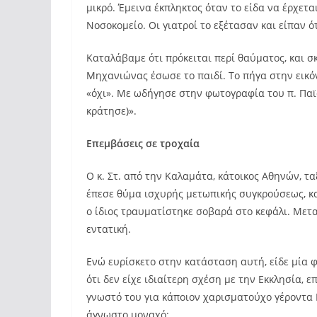
μικρό. Έμεινα έκπληκτος όταν το είδα να έρχετα
Νοσοκομείο. Οι γιατροί το εξέτασαν και είπαν ότ
Καταλάβαμε ότι πρόκειται περί θαύματος, και 
Μηχανιώνας έσωσε το παιδί. Το πήγα στην εικό
«όχι». Με ωδήγησε στην φωτογραφία του π. Παϊσ
κράτησε)».
Επεμβάσεις σε τροχαία
Ο κ. Στ. από την Καλαμάτα, κάτοικος Αθηνών, τα
έπεσε θύμα ισχυρής μετωπικής συγκρούσεως, κα
ο ίδιος τραυματίστηκε σοβαρά στο κεφάλι. Μετ
εντατική.
Ενώ ευρίσκετο στην κατάσταση αυτή, είδε μία 
ότι δεν είχε ιδιαίτερη σχέση με την Εκκλησία, ε
γνωστό του για κάποιον χαρισματούχο γέροντα
άγνωστο μοναχό: