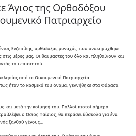
ε Άγιος της Ορθοδόξου
κουμενικό Πατριαρχείο
ς
σένιος Ενζεπίδης, ορθόδοξος μοναχός, που ανακηρύχθηκε
ς στις μέρες μας. Οι θαυμαστές του όλο και πληθαίνουν και
ντός του επιστητού.
κκλησίας από το Οικουμενικό Πατριαρχείο
πως ήταν το κοσμικό του όνομα, γεννήθηκε στα Φάρασα
ς και μετά την κοίμησή του. Πολλοί πιστοί σήμερα
προβλέψει ο Οσιος Παϊσιος, θα περάσει δύσκολα για ένα
 ενός ξανθού γένους…
στεύουν στην αγιότητά του. Ο τάφος του έγινε