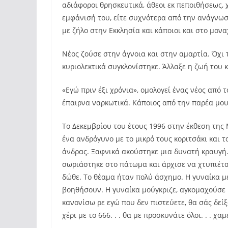
αδιάφοροι θρησκευτικά, άθεοι εκ πεποιθήσεως, 
εμφάνισή του, είτε συχνότερα από την ανάγνω
με ζήλο στην Εκκλησία και κάποιοι και στο μονα
Νέος ζούσε στην άγνοια και στην αμαρτία. Όχι τ
κυριολεκτικά συγκλονίστηκε. Άλλαξε η ζωή του κ
«Εγώ πριν έξι χρόνια», ομολογεί ένας νέος από
έπαιρνα ναρκωτικά. Κάποιος από την παρέα μου 
Το Δεκεμβρίου του έτους 1996 στην έκθεση της
ένα ανδρόγυνο με το μικρό τους κοριτσάκι και τ
άνδρας. Ξαφνικά ακούστηκε μια δυνατή κραυγή.
σωριάστηκε στο πάτωμα και άρχισε να χτυπιέτα
δώθε. Το θέαμα ήταν πολύ άσχημο. Η γυναίκα με
βοηθήσουν. Η γυναίκα μούγκριζε, αγκομαχούσε κ
κανονίσω ρε εγώ που δεν πιστεύετε, θα σάς δείξ
χέρι με το 666. . . θα με προσκυνάτε όλοι. . . χαμέ