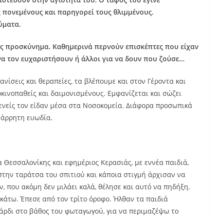
πονεμένους και παρηγορεί τους θλιμμένους.
ύματα.
σης προσκύνημα. Καθημερινά περνούν επισκέπτες που είχαν
 να τον ευχαριστήσουν ή άλλοι για να δουν που ζούσε…
νίσεις και θεραπείες, τα βλέπουμε και στον Γέροντα και
ρκινοπαθείς και δαιμονισμένους. Εμφανίζεται και σώζει
ενείς τον είδαν μέσα στα Νοσοκομεία. Διάφορα προσωπικά
 άρρητη ευωδία.
Θεσσαλονίκης και εφημέριος Κερασιάς, με εννέα παιδιά,
στην ταράτσα του σπιτιού και κάποια στιγμή άρχισαν να
, που ακόμη δεν μιλάει καλά, θέλησε και αυτό να πηδήξη.
 κάτω. Έπεσε από τον τρίτο όροφο. Ήλθαν τα παιδιά
κάρδι στο βάθος του φωταγωγού, για να περιμαζέψω το