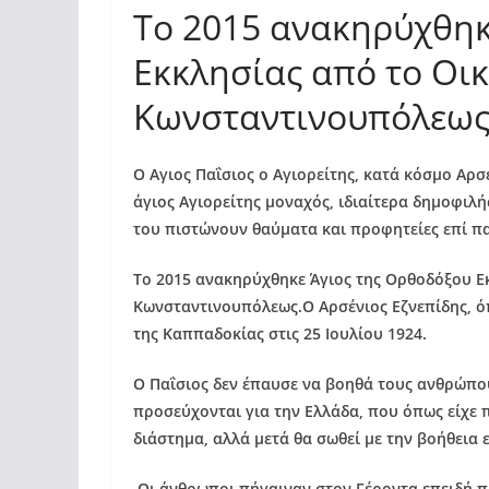
Το 2015 ανακηρύχθηκ
Εκκλησίας από το Οι
Κωνσταντινουπόλεω
Ο Αγιος Παΐσιος ο Αγιορείτης, κατά κόσμο Αρ
άγιος Αγιορείτης μοναχός, ιδιαίτερα δημοφιλή
του πιστώνουν θαύματα και προφητείες επί πα
Το 2015 ανακηρύχθηκε Άγιος της Ορθοδόξου Ε
Κωνσταντινουπόλεως.Ο Αρσένιος Εζνεπίδης, ό
της Καππαδοκίας στις 25 Ιουλίου 1924.
Ο Παΐσιος δεν έπαυσε να βοηθά τους ανθρώπου
προσεύχονται για την Ελλάδα, που όπως είχε 
διάστημα, αλλά μετά θα σωθεί με την βοήθεια
Οι άνθρωποι πήγαιναν στον Γέροντα επειδή πι