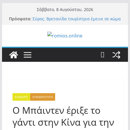
Μετάβαση
Σάββατο, 8 Αυγούστου, 2026
σε
Πρόσφατα:
Σύρος: Βρετανίδα τουρίστρια έμεινε σε κώμα
περιεχόμενο
42 ημέρες μετά από τσίμπημα τσιμπουριού!
– Η «μάχη» με τη σπάνια λοίμωξη
Οι ρυθμιστές – Σαμαράς και Κασιδιάρης θα
πάρουν αθροιστικά 15%… προκαλούν δίνη
στο σύστημα και η συνεργασία με Le Pen
Και πάλι περί στελεχών….
«Ελπίδα για Δημοκρατία» σε ΜΜΕ: «Στόχος
είναι το Κίνημα της Μ.Καρυστιανού και όχι
το διεφθαρμένο σύστημα εξουσίας»
Βόμβα: Με στήριξη Musk το νέο κόμμα
Κασιδιάρη – Οι ένοικοι του Μαξίμου σε
πανικό, πατριωτικό τσουνάμι σαρώνει την
Ελλάδα
ΕΠΙΚΑΙΡΟ
ΕΠΙΚΑΙΡΟΤΗΤΑ
Ο Μπάιντεν έριξε το
γάντι στην Κίνα για την