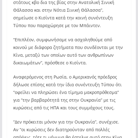
στάτους κβο δια της βίας στην Ανατολική Σινική
Θάλασσα και στην Νότια Σινική Θάλασσα”,
σημείωσε ο Κισίντα κατά την κοινή συνέντευξη
Τύπου που παραχώρησε με τον Μπάιντεν.
“Επιπλέον, συμφωνήσαμε να ασχοληθούμε από
κοινού με διάφορα ζητήματα που συνδέονται με την
Κίνα, μεταξύ των οποίων αυτό των ανθρωπίνων
δικαιωμάτων”, πρόσθεσε ο Κισίντα.
Αναφερόμενος στη Ρωσία, ο Αμερικανός πρόεδρος
δήλωσε επίσης κατά την ίδια συνέντευξη Τύπου ότι
“οφείλει να πληρώσει ένα τίμημα μακροπρόθεσμα”
για “την βαρβαρότητά της στην Ουκρανία” με τις
κυρώσεις από τις ΗΠΑ και τους συμμάχους τους.
“Δεν πρόκειται μόνον για την Ουκρανία”, συνέχισε.
Αν “οι κυρώσεις δεν διατηρούνταν από πολλές
απόψεις, τότε τι μήνυμα θα έστελνε αυτό στην Κίνα