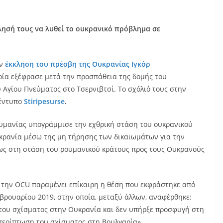
λησή τους να λυθεί το ουκρανικό πρόβλημα σε
ην
έκκληση του πρέσβη της Ουκρανίας Ιγκόρ
οία εξέφρασε μετά την προσπάθεια της δομής του
 Αγίου Πνεύματος στο Τσερνιβτσί. Το σχόλιό τους στην
 έντυπο
Stiripesurse
.
ουμανίας υπογράμμισε την εχθρική στάση του ουκρανικού
κρανία μέσω της μη τήρησης των δικαιωμάτων για την
ρως στη στάση του ρουμανικού κράτους προς τους Ουκρανούς
 την OCU παραμένει επίκαιρη η θέση που εκφράστηκε από
εβρουαρίου 2019, στην οποία, μεταξύ άλλων, αναφέρθηκε:
 του σχίσματος στην Ουκρανία και δεν υπήρξε προσφυγή στη
περίπτωση του σχίσματος στη Βουλγαρία».