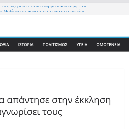
 στήριξη Musk το νέο κόμμα Κασιδιάρη – Οι
ου Μαξίμου σε πανικό, πατριωτικό τσουνάμι
την Ελλάδα
: Στις ΗΠΑ τον συνέλαβαν για τα εγκλήματά του
ημία – Στην Ελλάδα τον έκαναν μέλος της
ς Αθηνών!
τές – Σαμαράς και Κασιδιάρης θα πάρουν
ΟΞΙΑ
ΙΣΤΟΡΙΑ
ΠΟΛΙΤΙΣΜΟΣ
ΥΓΕΙΑ
ΟΜΟΓΕΝΕΙΑ
ά 15%… προκαλούν δίνη στο σύστημα και η
α με Le Pen
περί στελεχών….
ια Δημοκρατία» σε ΜΜΕ: «Στόχος είναι το Κίνημα
υστιανού και όχι το διεφθαρμένο σύστημα
α απάντησε στην έκκληση
αγνωρίσει τους