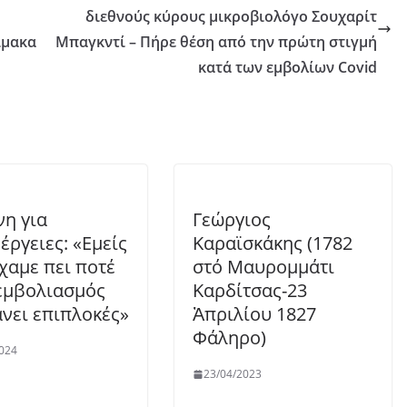
διεθνούς κύρους μικροβιολόγο Σουχαρίτ
ίμακα
Μπαγκντί – Πήρε θέση από την πρώτη στιγμή
κατά των εμβολίων Covid
η για
Γεώργιος
έργειες: «Εμείς
Καραϊσκάκης (1782
ίχαμε πει ποτέ
στό Μαυρομμάτι
 εμβολιασμός
Καρδίτσας-23
άνει επιπλοκές»
Ἀπριλίου 1827
Φάληρο)
024
23/04/2023