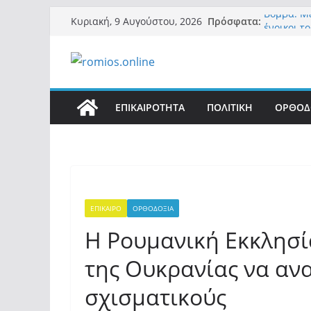
Μετάβαση
Πρόσφατα:
Βόμβα: Με
Κυριακή, 9 Αυγούστου, 2026
σε
ένοικοι τ
σαρώνει 
περιεχόμενο
Α.Φάουτσι
στην πανδ
Ακαδημία
Οι ρυθμισ
ΕΠΙΚΑΙΡΟΤΗΤΑ
ΠΟΛΙΤΙΚΗ
ΟΡΘΟΔ
αθροιστικ
συνεργασί
Και πάλι 
«Ελπίδα γ
της Μ.Καρ
εξουσίας»
ΕΠΙΚΑΙΡΟ
ΟΡΘΟΔΟΞΙΑ
Η Ρουμανική Εκκλησί
της Ουκρανίας να αν
σχισματικούς