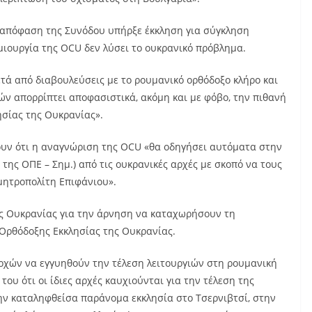
ν απόφαση της Συνόδου υπήρξε έκκληση για σύγκληση
ιουργία της OCU δεν λύσει το ουκρανικό πρόβλημα.
τά από διαβουλεύσεις με το ρουμανικό ορθόδοξο κλήρο και
ών απορρίπτει αποφασιστικά, ακόμη και με φόβο, την πιθανή
σίας της Ουκρανίας».
υν ότι η αναγνώριση της OCU «θα οδηγήσει αυτόματα στην
της ΟΠΕ – Σημ.) από τις ουκρανικές αρχές με σκοπό να τους
μητροπολίτη Επιφάνιου».
της Ουκρανίας για την άρνηση να καταχωρήσουν τη
 Ορθόδοξης Εκκλησίας της Ουκρανίας.
ρχών να εγγυηθούν την τέλεση λειτουργιών στη ρουμανική
του ότι οι ίδιες αρχές καυχιούνται για την τέλεση της
ην καταληφθείσα παράνομα εκκλησία στο Τσερνιβτσί, στην