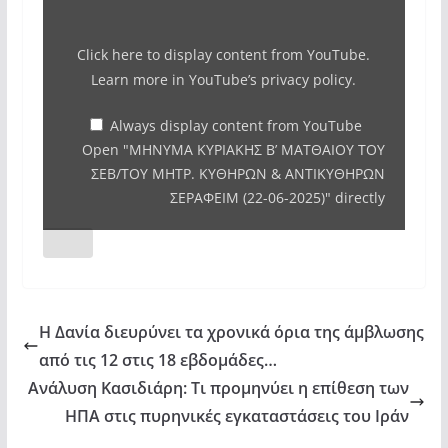
ΚΥΡΙΑΚΗΣ
Β'
Click here to display content from YouTube.
ΜΑΤΘΑΙΟΥ
Learn more in
YouTube’s privacy policy
.
ΤΟΥ
ΣΕΒ/
Always display content from YouTube
Open "ΜΗΝΥΜΑ ΚΥΡΙΑΚΗΣ Β’ ΜΑΤΘΑΙΟΥ ΤΟΥ
ΤΟΥ
ΣΕΒ/ΤΟΥ ΜΗΤΡ. ΚΥΘΗΡΩΝ & ΑΝΤΙΚΥΘΗΡΩΝ
ΜΗΤΡ. ΚΥΘΗΡΩΝ
ΣΕΡΑΦΕΙΜ (22-06-2025)" directly
&
ΑΝΤΙΚΥΘΗΡΩΝ
ΣΕΡΑΦΕΙΜ
(22-
06-
Η Δανία διευρύνει τα χρονικά όρια της άμβλωσης
2025)"
από τις 12 στις 18 εβδομάδες…
from
Ανάλυση Κασιδιάρη: Τι προμηνύει η επίθεση των
YouTube
ΗΠΑ στις πυρηνικές εγκαταστάσεις του Ιράν