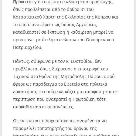
Πρόκειται για το ύψιστο ένδικο μέσο προσφυγής,
όπως προβλέπεται από το άρθρο 81 του
Καταστατικού Χάρτη της Εκκλησίας της Κύπρου και
το οποίο αναφέρει πως όποιος Αρχιερέας
καταδικαστεί σε έκπτωση ή καθαίρεση μπορεί να
προσφύγει με έκκλητο ενώπιον του Οικουμενικού
Πατριαρχείου.
Πάντως, σύμφωνα με τον κ. Ευσταθίου, δεν
προβλέπεται όπως διέρρευσε η επιστροφή του
Τυχικού στο θρόνο της Μητρόπολης Πάφου, αφού
έφερε ως παράδειγμα το Εφετείο στα πολιτικά
δικαστήρια, το οποίο εκδικάζει μια απόφαση και σε
περίπτωση που ανατραπεί η Πρωτόδικη, τότε
αποκαθίστανται οι συνέπειες.
Ως εκ τούτου, ο Αρχιεπίσκοπος αναμένεται να
παραμείνει τοποτηρητής του θρόνου της
Μητρόπολης, έως ότου τελεσιδικίσει η υπόθεση του