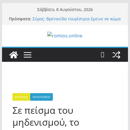
Μετάβαση
Σάββατο, 8 Αυγούστου, 2026
σε
Πρόσφατα:
Σύρος: Βρετανίδα τουρίστρια έμεινε σε κώμα
περιεχόμενο
42 ημέρες μετά από τσίμπημα τσιμπουριού!
– Η «μάχη» με τη σπάνια λοίμωξη
Οι ρυθμιστές – Σαμαράς και Κασιδιάρης θα
πάρουν αθροιστικά 15%… προκαλούν δίνη
στο σύστημα και η συνεργασία με Le Pen
Και πάλι περί στελεχών….
«Ελπίδα για Δημοκρατία» σε ΜΜΕ: «Στόχος
είναι το Κίνημα της Μ.Καρυστιανού και όχι
το διεφθαρμένο σύστημα εξουσίας»
Βόμβα: Με στήριξη Musk το νέο κόμμα
Κασιδιάρη – Οι ένοικοι του Μαξίμου σε
πανικό, πατριωτικό τσουνάμι σαρώνει την
Ελλάδα
ΕΠΙΚΑΙΡΟ
ΠΟΛΙΤΙΣΜΟΣ
Σε πείσμα του
μηδενισμού, το