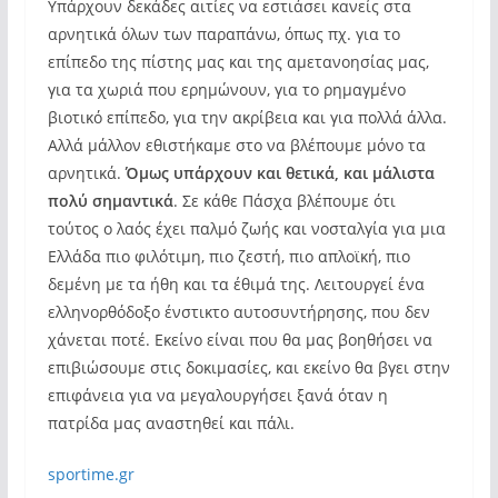
Υπάρχουν δεκάδες αιτίες να εστιάσει κανείς στα
αρνητικά όλων των παραπάνω, όπως πχ. για το
επίπεδο της πίστης μας και της αμετανοησίας μας,
για τα χωριά που ερημώνουν, για το ρημαγμένο
βιοτικό επίπεδο, για την ακρίβεια και για πολλά άλλα.
Αλλά μάλλον εθιστήκαμε στο να βλέπουμε μόνο τα
αρνητικά.
Όμως υπάρχουν και θετικά, και μάλιστα
πολύ σημαντικά
. Σε κάθε Πάσχα βλέπουμε ότι
τούτος ο λαός έχει παλμό ζωής και νοσταλγία για μια
Ελλάδα πιο φιλότιμη, πιο ζεστή, πιο απλοϊκή, πιο
δεμένη με τα ήθη και τα έθιμά της. Λειτουργεί ένα
ελληνορθόδοξο ένστικτο αυτοσυντήρησης, που δεν
χάνεται ποτέ. Εκείνο είναι που θα μας βοηθήσει να
επιβιώσουμε στις δοκιμασίες, και εκείνο θα βγει στην
επιφάνεια για να μεγαλουργήσει ξανά όταν η
πατρίδα μας αναστηθεί και πάλι.
sportime.gr