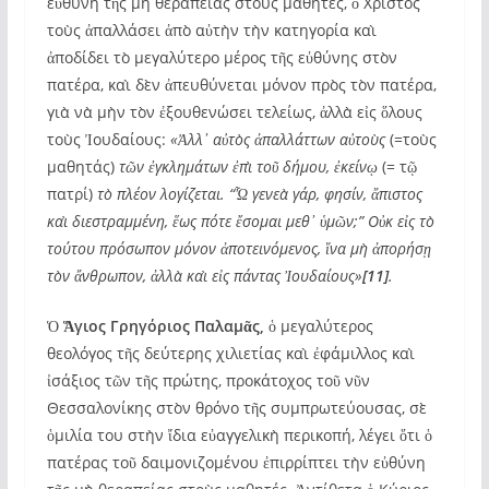
εὐθύνη τῆς μὴ θεραπείας στοὺς μαθητές, ὁ Χριστὸς
τοὺς ἀπαλλάσει ἀπὸ αὐτὴν τὴν κατηγορία καὶ
ἀποδίδει τὸ μεγαλύτερο μέρος τῆς εὐθύνης στὸν
πατέρα, καὶ δὲν ἀπευθύνεται μόνον πρὸς τὸν πατέρα,
γιὰ νὰ μὴν τὸν ἐξουθενώσει τελείως, ἀλλὰ εἰς ὅλους
τοὺς Ἰουδαίους:
«Ἀλλ᾽ αὐτὸς ἀπαλλάττων αὐτοὺς
(=τοὺς
μαθητάς)
τῶν ἐγκλημάτων ἐπὶ τοῦ δήμου, ἐκείνῳ
(= τῷ
πατρί)
τὸ πλέον λογίζεται. “Ὦ γενεὰ γάρ, φησίν, ἄπιστος
καὶ διεστραμμένη, ἕως πότε ἔσομαι μεθ᾽ ὑμῶν;” Οὐκ εἰς τὸ
τούτου πρόσωπον μόνον ἀποτεινόμενος, ἵνα μὴ ἀπορήσῃ
τὸν ἄνθρωπον, ἀλλὰ καὶ εἰς πάντας Ἰουδαίους»
[11]
.
Ὁ
Ἅγιος Γρηγόριος Παλαμᾶς,
ὁ μεγαλύτερος
θεολόγος τῆς δεύτερης χιλιετίας καὶ ἐφάμιλλος καὶ
ἰσάξιος τῶν τῆς πρώτης, προκάτοχος τοῦ νῦν
Θεσσαλονίκης στὸν θρόνο τῆς συμπρωτεύουσας, σὲ
ὁμιλία του στὴν ἴδια εὐαγγελικὴ περικοπή, λέγει ὅτι ὁ
πατέρας τοῦ δαιμονιζομένου ἐπιρρίπτει τὴν εὐθύνη