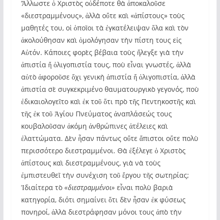
Ἄλλωστε ὁ Χριστὸς οὐδέποτε θὰ ἀποκαλοῦσε
«διεστραμμένους», ἀλλὰ οὔτε καὶ «ἀπίστους» τοὺς
μαθητές του, οἱ ὁποῖοι τὰ ἐγκατέλειψαν ὅλα καὶ τὸν
ἀκολούθησαν καὶ ὁμολόγησαν τὴν πίστη τους εἰς
Αὐτόν. Κάποιες φορὲς βέβαια τοὺς ἤλεγξε γιὰ τὴν
ἀπιστία ἤ ὀλιγοπιστία τους, ποὺ εἶναι γνωστές, ἀλλὰ
αὐτὸ ἀφοροῦσε ὄχι γενικὴ ἀπιστία ἤ ὀλιγοπιστία, ἀλλὰ
ἀπιστία σὲ συγκεκριμένο θαυματουργικὸ γεγονός, ποὺ
ἐδικαιολογεῖτο καὶ ἐκ τοῦ ὅτι πρὸ τῆς Πεντηκοστῆς καὶ
τῆς ἐκ τοῦ Ἁγίου Πνεύματος ἀναπλάσεώς τους
κουβαλοῦσαν ἀκόμη ἀνθρώπινες ἀτέλειες καὶ
ἐλαττώματα. Δὲν ἦσαν πάντως οὔτε ἄπιστοι οὔτε πολὺ
περισσότερο διεστραμμένοι. Θὰ ἐξέλεγε ὁ Χριστὸς
ἀπίστους καὶ διεστραμμένους, γιὰ νὰ τοὺς
ἐμπιστευθεῖ τὴν συνέχιση τοῦ ἔργου τῆς σωτηρίας;
Ἰδιαίτερα τὸ
«διεστραμμένοι»
εἶναι πολὺ βαριὰ
κατηγορία, διότι σημαίνει ὅτι δὲν ἦσαν ἐκ φύσεως
πονηροί, ἀλλὰ διεστράφησαν μόνοι τους ἀπὸ τὴν