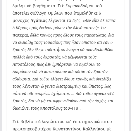
ὁμιλητικὰ βοηθήματα. Στὸ
Κυριακοδρόμιο
ποὺ
ἀποτελεῖ συλλογὴ Ὁμιλιῶν ποὺ ἐπιμελήθηκε ὁ
μοναχὸς
Ἀγάπιος
λέγονται τὰ ἑξῆς:
«Δὲν εἶπε δὲ ταῦτα
ὁ Κύριος πρὸς ἐκεῖνον μόνον τὸν ὀλιγόπιστον
(=τὸν
πατέρα),
ἀλλὰ κοινῶς πρὸς ὅλους τοὺς παρεστῶτας, διὰ
νὰ ὀνειδίσῃ τοὺς Ἰουδαίους πὼς ἦσαν ἄπιστοι· ὅτι ἐὰν ὁ
Χριστὸς δὲν ἔλεγε ταῦτα, ἦτον ἀνάγκη νὰ σκανδαλισθῶσι
πολλοὶ ἀπὸ τοὺς ἀκροατάς, νὰ μέμφωνται τοὺς
Ἀποστόλους, πὼς δὲν ἠμπόρεσαν νὰ εὐγάλουν τὸ
Δαιμόνιον καὶ νὰ κατακρίνουν καὶ αὐτὸν τὸν Χριστὸν
ἀδιάκριτα. Διὰ τοῦτο ἐλέγχει ὅλους κοινῶς καὶ ὀνειδίζει
τους, λέγοντας· ὦ γενεὰ διεστραμμένη καὶ ἄπιστος, ἕως
πότε νὰ σᾶς ὑπομένω ἀχάριστοι; … Διὰ τοῦτο ἀγανακτεῖ ὁ
Χριστός, διὰ νὰ μὴ καταφρονεθοῦσιν ἀπὸ τὴν ἀρχήν, καὶ
δικαιώνει τοὺς Ἀποστόλους του»
[18].
Στὸ βιβλίο τοῦ λογιώτατου καὶ ἐπιστημονικώτατου
πρωτοπρεσβυτέρου
Κωνσταντίνου Καλλινίκου
μὲ