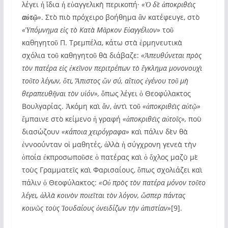
λέγει ἡ ἴδια ἡ εὐαγγελικὴ περικοπή·
«Ὁ δὲ ἀποκριθεὶς
αὐτῷ
»
. Στὸ πιὸ πρόχειρο βοήθημα ἂν κατέφευγε, στὸ
«Ὑπόμνημα εἰς τὸ Κατὰ Μᾶρκον Εὐαγγέλιον»
τοῦ
καθηγητοῦ Π. Τρεμπέλα, κάτω στὰ ἑρμηνευτικὰ
σχόλια τοῦ καθηγητοῦ θὰ διάβαζε:
«Ἀπευθύνεται πρὸς
τὸν πατέρα εἰς ἐκεῖνον περιτρέπων τὸ ἔγκλημα μονονουχὶ
τοῦτο λέγων, ὅτι, Ἄπιστος ὢν σύ, αἴτιος ἐγένου τοῦ μὴ
θεραπευθῆναι τὸν υἱόν»,
ὅπως λέγει ὁ Θεοφύλακτος
Βουλγαρίας. Ἀκόμη καὶ ἄν, ἀντὶ τοῦ
«ἀποκριθεὶς αὐτῷ»
ἔμπαινε στὸ κείμενο ἡ γραφή
«ἀποκριθεὶς αὐτοῖς»,
ποὺ
διασώζουν
«κάποια χειρόγραφα»
καὶ πάλιν δὲν θὰ
ἐννοούνταν οἱ μαθητές, ἀλλὰ ἡ σύγχρονη γενεὰ τὴν
ὁποία ἐκπροσωποῦσε ὁ πατέρας καὶ ὁ ὄχλος μαζὺ μὲ
τοὺς Γραμματεῖς καὶ Φαρισαίους, ὅπως σχολιάζει καὶ
πάλιν ὁ Θεοφύλακτος:
«Οὐ πρὸς τὸν πατέρα μόνον τοῦτο
λέγει, ἀλλὰ κοινὸν ποιεῖται τὸν λόγον, ὥσπερ πάντας
κοινῶς τοὺς Ἰουδαίους ὀνειδίζων τὴν ἀπιστίαν»
[9].