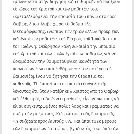
ἐμπλέκονται στὴν διήγηση καὶ ἐπιθυμοῦν νὰ πλήξουν
τὸ κῦρος τοῦ Χριστοῦ καὶ τῶν μαθητῶν του,
ἐκμεταλλευόμενοι τὴν ἀπουσία Του ἐπάνω στὸ ὄρος
Θαβώρ, ὅπου ἔλαβε χώρα τὸ θαῦμα τῆς
Μεταμόρφωσης, ἐνώπιον τῶν τριῶν ἄλλων προκρίτων
καὶ ἐγκρίτων μαθητῶν, τοῦ Πέτρου, τοῦ Ἰακώβου καὶ
τοῦ Ἰωάννη. Θεώρησαν καλὴ εὐκαιρία τὴν ἀπουσία
τοῦ Χριστοῦ καὶ τῶν τριῶν ἐγκρίτων μαθητῶν, γιὰ νὰ
δοκιμάσουν τὴν θαυματουργικὴ ἱκανότητα τῶν
ὑπολοίπων ἐννέα καὶ ἐνθάρρυναν τὸν πατέρα τοῦ
δαιμονιζομένου νὰ ζητήσει τὴν θεραπεία τοῦ
ἀσθενοῦς. Τὸ ὑπαινίσσεται αὐτὸ ὁ εὐαγγελιστὴς
λέγοντας ὅτι, ὅταν κατέβηκε ὁ Χριστὸς ἀπὸ τὸ Θαβὼρ
καὶ ἦλθε πρὸς τοὺς ἐννέα μαθητές, εἶδε γύρω τους νὰ
εἶναι συγκεντρωμένος πολὺς λαὸς καὶ Γραμματεῖς νὰ
συζητοῦν μαζύ τους. Καὶ ρώτησε τοὺς Γραμματεῖς:
«Τί συζητεῖτε πρὸς ἑαυτούς;»
[7]
.
Καὶ ἀπαντᾶ ἐκ μέρους
τῶν Γραμματέων ὁ πατέρας, βγάζοντάς τους ἀπὸ τὴν