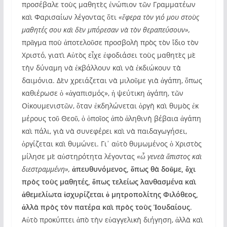
προσέβαλε τοὺς μαθητὲς ἐνώπιον τῶν Γραμματέων
καὶ Φαρισαίων λέγοντας ὅτι
«ἔφερα τὸν γιό μου στοὺς
μαθητές σου καὶ δὲν μπόρεσαν νὰ τὸν θεραπεύσουν»,
πρᾶγμα ποὺ ἀποτελοῦσε προσβολὴ πρὸς τὸν ἴδιο τὸν
Χριστό, γιατὶ Αὐτὸς εἶχε ἐφοδιάσει τοὺς μαθητὲς μὲ
τὴν δύναμη νὰ ἐκβάλλουν καὶ νὰ ἐκδιώκουν τὰ
δαιμόνια. Δὲν χρειάζεται νὰ μιλοῦμε γιὰ ἀγάπη, ὅπως
καθιέρωσε ὁ «ἀγαπισμός», ἡ ψεύτικη ἀγάπη, τῶν
Οἰκουμενιστῶν, ὅταν ἐκδηλώνεται ὀργὴ καὶ θυμὸς ἐκ
μέρους τοῦ Θεοῦ, ὁ ὁποῖος ἀπὸ ἀληθινὴ βέβαια ἀγάπη
καὶ πάλι, γιὰ νὰ συνεφέρει καὶ νὰ παιδαγωγήσει,
ὀργίζεται καὶ θυμώνει. Γι᾽ αὐτὸ θυμωμένος ὁ Χριστὸς
μίλησε μὲ αὐστηρότητα λέγοντας
«ὦ γενεὰ ἄπιστος καὶ
διεστραμμένη»,
ἀπευθυνόμενος, ὅπως θὰ δοῦμε, ὄχι
πρὸς τοὺς μαθητές, ὅπως τελείως λανθασμένα καὶ
ἀθεμελίωτα ἰσχυρίζεται ὁ μητροπολίτης Φιλόθεος,
ἀλλὰ πρὸς τὸν πατέρα καὶ πρὸς τοὺς Ἰουδαίους
.
Αὐτὸ προκύπτει ἀπὸ τὴν εὐαγγελικὴ διήγηση, ἀλλὰ καὶ