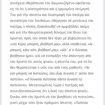
συνέχεια ἐθεράπευσε τὸν δαιμονιζόμενο ὀφείλεται
εἰς τὸ ὅτι ἡ αὐστηρότητα καὶ ἡ ὀργισμένη ἐκτίμησή
Του γιὰ τὴν ἀπιστία καὶ διαστροφὴ τοῦ πατέρα καὶ
γενικότερα τῶν Ἰουδαίων, ὁδήγησαν σὲ μετάνοια τὸν
πατέρα, ὁ ὁποῖος ἐξακολουθεῖ νὰ ἀμφιβάλλει ἀκόμη
καὶ γιὰ τὴν θαυματουργικὴ δύναμη τοῦ ἴδιου τοῦ
Χριστοῦ, πρὸς τὸν ὁποῖο δὲν λέγει μὲ βεβαιότητα ὅτι
«ἐσὺ Κύριε, μπορεῖς, βοήθησέ μας»,
ἀλλὰ ὑποθετικά,
«ἂν
μπορεῖς, κάνε κάτι, βοήθησέ μας», «ἀλλ᾽ εἴ τι δύνασαι,
βοήθησον ἡμῖν»,
γιὰ νὰ εἰσπράξει τὴν ἀπάντηση ἀπὸ
τὸν Χριστὸ ὅτι αὐτὸς φταίει, ἡ ἀπιστία του, γιὰ τὸ ὅτι
δὲν θεραπεύτηκε ὁ υἱός του ἀπὸ τοὺς μαθητές:
«Ἂν
ἐσὺ μπορεῖς νὰ πιστεύσεις, ὅλα εἶναι δυνατὰ σ᾽ αὐτὸν ποὺ
πιστεύει», «εἴ δύνασαι πιστεῦσαι πάντα δυνατὰ τῷ
πιστεύοντι».
Μετανοημένος τώρα ὁ πατέρας καὶ
συνειδητοποιώντας ὅτι ἡ δική του ἀπιστία φταίει,
ζητάει ἀπὸ τὸν Χριστὸ νὰ τὸν βοηθήσει νὰ πιστεύσει,
γιατὶ μέχρι τότε ἦταν πράγματι ἄπιστος.
«Πιστεύω