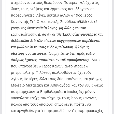
στηρίζονται στοὺς θεοφόρους Πατέρες, καὶ ὄχι στὶς
δικές τους σκέψεις καὶ ἑρμηνεῖες ποὺ ὁδηγοῦν σὲ
παρερμηνεῖες. Λέγει, μεταξὺ ἄλλων ὁ 19ος Ἱερὸς
Κανὼν τῆς Στ´ Οἰκουμενικῆς Συνόδου:
«Ἀλλὰ καὶ εἰ
γραφικὸς ἀνακινηθείη λόγος, μὴ ἄλλως τοῦτον
ἑρμηνευέτωσαν, ἤ, ὡς ἄν οἱ τῆς Ἐκκλησίας φωστῆρες καὶ
διδάσκαλοι διὰ τῶν οἰκείων συγγραμμάτων παρέθεντο,
καὶ μᾶλλον ἐν τούτοις εὐδοκιμείτωσαν, ἤ λόγους
οἰκείους συντάττοντες, ἵνα μή, ἔστιν ὅτε, πρὸς τοῦτο
ἀπόρως ἔχοντες, ἀποπίπτοιεν τοῦ προσήκοντος».
Αὐτὸ
ποὺ ἀπαγορεύει ὁ Ἱερὸς Κανὼν αὐτὸ ἔπραξε ὁ
μητροπολίτης Φιλόθεος ἀκολουθώντας ὄχι τοὺς
Ἁγίους Πατέρες, ἀλλὰ τοὺς δύο μασόνους πατριάρχες
Μελέτιο Μεταξάκη καὶ Ἀθηναγόρα, καὶ τὸν νῦν ἀκλεῶς
πατριαρχεύοντα Βαρθολομαῖο, ὁ ὁποῖος ὄχι μόνον
ἀποκάλεσε
«τείχη τοῦ αἴσχους»
τοὺς ἱεροὺς κανόνες,
πολλοὶ ἀπὸ τοὺς ὁποίους, ὅπως λέγει, πρέπει νὰ
καταργηθοῦν, γιατὶ παρεμποδίζουν τὶς συμπροσευχὲς