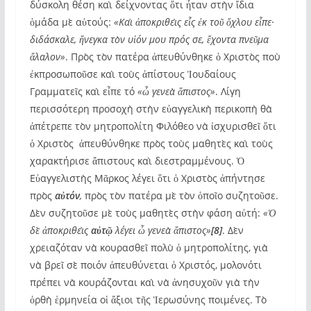
δύσκολη θέση καὶ δείχνοντας ὅτι ἦταν στὴν ἴδια
ὁμάδα μὲ αὐτούς:
«Καὶ ἀποκριθεὶς εἷς ἐκ τοῦ ὄχλου εἶπε·
διδάσκαλε, ἤνεγκα τὸν υἱόν μου πρός σε, ἔχοντα πνεῦμα
ἄλαλον»
. Πρὸς τὸν πατέρα ἀπευθύνθηκε ὁ Χριστὸς ποὺ
ἐκπροσωποῦσε καὶ τοὺς ἀπίστους Ἰουδαίους
Γραμματεῖς καὶ εἶπε τό
«ὦ γενεὰ ἄπιστος»
. Λίγη
περισσότερη προσοχὴ στὴν εὐαγγελικὴ περικοπὴ θὰ
ἀπέτρεπε τὸν μητροπολίτη Φιλόθεο νὰ ἰσχυρισθεῖ ὅτι
ὁ Χριστὸς ἀπευθύνθηκε πρὸς τοὺς μαθητὲς καὶ τοὺς
χαρακτήρισε ἄπιστους καὶ διεστραμμένους. Ὁ
Εὐαγγελιστὴς Μᾶρκος λέγει ὅτι ὁ Χριστὸς ἀπήντησε
πρὸς
αὐτόν
,
πρὸς τὸν πατέρα μὲ τὸν ὁποῖο συζητοῦσε.
Δὲν συζητοῦσε μὲ τοὺς μαθητὲς στὴν φάση αὐτή:
«Ὁ
δὲ ἀποκριθεὶς
αὐτῷ
λέγει ὦ γενεὰ ἄπιστος»
[8]
. Δὲν
χρειαζόταν νὰ κουρασθεῖ πολὺ ὁ μητροπολίτης, γιὰ
νὰ βρεῖ σὲ ποιόν ἀπευθύνεται ὁ Χριστός, μολονότι
πρέπει νὰ κουράζονται καὶ νὰ ἀνησυχοῦν γιὰ τὴν
ὀρθὴ ἑρμηνεία οἱ ἄξιοι τῆς Ἱερωσύνης ποιμένες. Τὸ