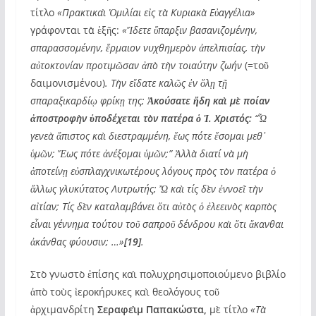
τίτλο
«Πρακτικαὶ Ὁμιλίαι εἰς τὰ Κυριακὰ Εὐαγγέλια»
γράφονται τὰ ἑξῆς:
«Ἴδετε ὕπαρξιν βασανιζομένην,
σπαρασσομένην, ἕρμαιον νυχθημερὸν ἀπελπισίας, τὴν
αὐτοκτονίαν προτιμῶσαν ἀπὸ τὴν τοιαύτην ζωήν
(=τοῦ
δαιμονισμένου)
. Τὴν εἴδατε καλῶς ἐν ὅλῃ τῇ
σπαραξικαρδίῳ φρίκῃ της;
Ἀκούσατε ἤδη καὶ μὲ ποίαν
ἀποστροφὴν ὑποδέχεται τὸν πατέρα ὁ Ἰ. Χριστός:
“Ὦ
γενεὰ ἄπιστος καὶ διεστραμμένη, ἕως πότε ἔσομαι μεθ᾽
ὑμῶν; Ἕως πότε ἀνέξομαι ὑμῶν;” Ἀλλὰ διατί νὰ μὴ
ἀποτείνῃ εὐσπλαγχνικωτέρους λόγους πρὸς τὸν πατέρα ὁ
ἄλλως γλυκύτατος Λυτρωτής; Ὤ καὶ τίς δὲν ἐννοεῖ τὴν
αἰτίαν; Τίς δὲν καταλαμβάνει ὅτι αὐτὸς ὁ ἐλεεινὸς καρπὸς
εἶναι γέννημα τούτου τοῦ σαπροῦ δένδρου καὶ ὅτι ἄκανθαι
ἀκάνθας φύουσιν; …»
[19]
.
Στὸ γνωστὸ ἐπίσης καὶ πολυχρησιμοποιούμενο βιβλίο
ἀπὸ τοὺς ἱεροκήρυκες καὶ θεολόγους τοῦ
ἀρχιμανδρίτη
Σεραφεὶμ Παπακώστα,
μὲ τίτλο
«Τὰ