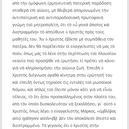
ἀπὸ τὴν ὁμόφωνη ἑρμηνευτικὴ πατερικὴ παράδοση
σταθερὰ ἐπὶ αἰῶνες, μὲ θλιβερὰ ἀπομονωμένη τὴν
ἀντιπατερικὴ καὶ ἀντιπαραδοσιακὴ πρωτοφανῆ
γνώμη τοῦ μητροπολίτη, ὅτι τὸ
«ὦ γενεὰ ἄπιστος καὶ
διεστραμμένη»
τὸ ἀπηύθυνε ὁ Χριστὸς πρὸς τοὺς
μαθητές του. Ἂν ὁ Χριστὸς ἔβλεπε μὲ συμπάθεια τὸν
πατέρα, δὲν θὰ παρέλειπαν οἱ εὐαγγελιστὲς νὰ μᾶς τὸ
ποῦν, ὅπως μᾶς τὸ λένε στὴν περίπτωση τοῦ πλουσίου
νεανία ποὺ προσῆλθε νὰ ἐρωτήσει τί πρέπει νὰ κάνει
γιὰ νὰ κληρονομήσει τὴν αἰώνια ζωή. Ἐπειδὴ ὁ
Χριστὸς διέγνωσε ἀγαθὰ κίνητρα στὴν ἐρώτησή του
καὶ ἐπειδὴ ὄντως τηροῦσε τὶς ἐντολὲς τοῦ μωσαϊκοῦ
Νόμου, καὶ ἁπλῶς τοῦ ἔλειπε μόνον κάτι γιὰ νὰ εἶναι
τέλειος, τὸ ὅτι ἦταν προσκολλημένος στὸν πλοῦτο του,
ἀπὸ τὸν ὁποῖο δυσκολευόταν νὰ ξεκολλήσει, γι᾽ αὐτὸ ὁ
Χριστός, ὅπως λέγει ὁ εὐαγγελιστὴς Μᾶρκος,
«ἐμβλέψας
αὐτῷ ἠγάπησεν αὐτόν»
[5]
. Δὲν τὸν ἀποκάλεσε ἄπιστο καὶ
διεστραμμένο. Τὸ γεγονὸς ὅτι ὁ Χριστὸς στὴν