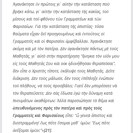
Ἀγανάκτησε ἐν πρώτοις γι᾽ αὐτὴν τὴν κατάσταση ποὺ
βρῆκε κάτω, γι᾽ αὐτὴν τὴν κατάσταση τῆς κακίας, τοῦ
μίσους καὶ τοῦ φθόνου τῶν Γραμματέων καὶ τῶν
Φαρισαίων. Γιὰ τὴν κατάσταση τῆς ἀπιστίας· τόσα
θαύματα εἶχαν δεῖ προηγουμένως καὶ ἐντούτοις οἱ
Γραμματεῖς καὶ οἱ Φαρισαῖοι ἀμφέβαλλαν. Ἀγανάκτησε
ἀκόμη καὶ μὲ τὸν πατέρα. Δὲν ἀγανάκτησε πάντως μὲ τοὺς
Μαθητάς, γι᾽ αὐτὸ στὴν παρατήρηση “ἤνεγκα τὸν υἱόν μου
εἰς τοὺς Μαθητάς Σου καὶ οὐκ ἠδυνήθησαν θεραπεῦσαι”,
δὲν εἶπε ο Χριστὸς τίποτε, ἐκάλυψε τοὺς Μαθητάς. Δεῖτε
διάκριση. Δὲν τοὺς μάλωσε, δὲν τοὺς ἐπέπληξε ἐνώπιον
τοῦ πλήθους, νὰ τοὺς προσβάλει; Γιατί δὲν μπορέσατε νὰ
τὸν θεραπεύσετε; Δὲν σᾶς ἔδωσα ἐγὼ τὴν δύναμη κατὰ
πνευμάτων ἀκαθάρτων; Ἀλλὰ παρεσιώπησε τὸ θέμα καὶ
ἀπευθυνόμενος πρὸς τὸν πατέρα καὶ πρὸς τοὺς
Γραμματεῖς καὶ Φαρισαίους
εἶπε: “ὦ γενεὰ ἄπιστος καὶ
διεστραμμένη! ἕως πότε ἔσομαι μεθ᾽ ὑμῶν; Ἕως πότε
ἀνέξομαι ὑμῶν;”»
[21]
.