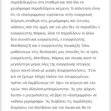
παραδεδεγμένο, στὸ σταθερὸ καὶ ἀπὸ ὅλα τὰ
χειρόγραφα παραδιδόμενο κείμενο; Ἡ ἀπάντηση εἶναι
ὅτι τὸ
«διεστραμμένη»
εὑρίσκεται στὴν εὐαγγελικὴ
διήγηση σταθερὰ στὶς χειρόγραφες καὶ ἔντυπες
ἐκδόσεις ἀπὸ τὴν ἀρχή, καὶ ναὶ μὲν δὲν τὸ παραδίδει ὁ
εὐαγγελιστὴς Μᾶρκος, ἀλλὰ τὸ παραδίδουν οἱ ἄλλοι
δύο συνοπτικοὶ εὐαγγελιστές, ὁ εὐαγγελιστὴς
Ματθαῖος[3] καὶ ὁ εὐαγγελιστὴς Λουκᾶς[4]. Ὅλοι
μαθαίνουμε στὶς θεολογικές μας σπουδὲς ὅτι οἱ τρεῖς
εὐαγγελιστές, Ματθαῖος, Μᾶρκος καὶ Λουκᾶς κατὰ τὸ
μεγαλύτερο μέρος ὅλης τῆς εὐαγγελικῆς ἱστορίας
ἔχουν κοινὸ ὑλικὸ μὲ μικρὲς διαφοροποιήσεις. Ἔτσι
γιὰ νὰ ἔχουμε πλήρη εἰκόνα τῶν ἱστορουμένων,
πρέπει νὰ λαμβάνουμε ὑπ᾽ ὄψιν τὰ κείμενα καὶ τῶν
τριῶν, ποὺ ἀλληλοσυμπληρώνονται. Ἂς μὴν ψάχνει
λοιπὸν ὁ μητροπολίτης νὰ βρεῖ τὸ
«διεστραμμένη»
σέ
«κάποια χειρόγραφα»
. Ἂς διαβάσει τὶς παράλληλες
διηγήσεις τοῦ Ματθαίου καὶ τοῦ Λουκᾶ καὶ θὰ τὸ