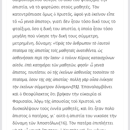
ἀπιστία, νὰ τὸ φορτώσει στοὺς μαθητές. Τὸν
κατεντρόπιασε ὅμως ὁ Χριστός, ἀφοῦ γιὰ ἐκεῖνον εἶπε
τό
«ὦ γενεὰ ἄπιστος»,
γιατὶ δὲν ἦταν τόσο δικό τους τὸ
φταίξιμο, ὅσο ἡ δική του ἀπιστία, ἡ ὁποία ἦταν τόσο
μεγάλη ποὺ νίκησε τὴν δική τους σύμμετρη,
μετρημένη, δύναμη:
«Ὁρᾶς τὸν ἄνθρωπον τὸ ἑαυτοῦ
πταῖσμα τῆς ἀπιστίας τοῖς μαθηταῖς ἀνατιθέντα, ὡς
ἀσθενήσασι περὶ τὴν ἴασιν· ὁ τοίνυν Κύριος καταισχύνων
αὐτόν, ἐπεὶ κατηγόρει τῶν μαθητῶν, φησίν· ὦ γενεὰ
ἄπιστος, τουτέστιν, οὐ τῆς ἐκείνων ἀσθενείας τοσοῦτον τὸ
πταῖσμα, ὅσον τῆς σῆς ἀπιστίας· πολλὴ γὰρ οὖσα ἐνίκησε
τὴν ἐκείνων σύμμετρον δύναμιν»
[15]
. Ἐπαναλαμβάνει
καὶ ὁ Θεοφύλακτος ὅτι βρῆκαν τὴν εὐκαιρία οἱ
Φαρισαῖοι, λόγῳ τῆς ἀπουσίας τοῦ Χριστοῦ, νὰ
δυσκολέψουν τοὺς ἐννέα μαθητές, καὶ ὅτι ἦταν πολὺ
ἄπιστος ὁ πατέρας, γι᾽ αὐτὸ ἡ ἀπιστία του νικοῦσε τὴν
δύναμη τῶν Ἀποστόλων[16]. Τὸν πατέρα ἐπιπλήττει