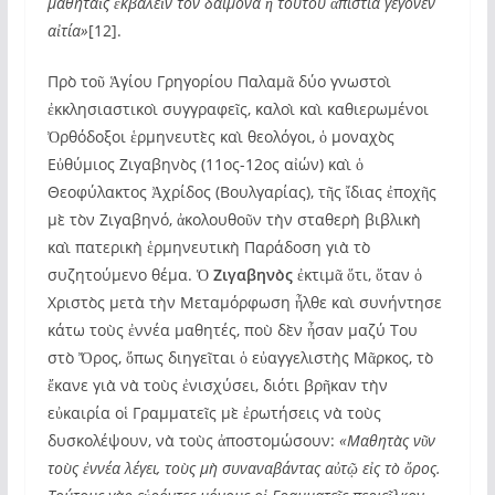
μαθηταῖς ἐκβαλεῖν τὸν δαίμονα ἡ τούτου ἀπιστία γέγονεν
αἰτία»
[12].
Πρὸ τοῦ Ἁγίου Γρηγορίου Παλαμᾶ δύο γνωστοὶ
ἐκκλησιαστικοὶ συγγραφεῖς, καλοὶ καὶ καθιερωμένοι
Ὀρθόδοξοι ἑρμηνευτὲς καὶ θεολόγοι, ὁ μοναχὸς
Εὐθύμιος Ζιγαβηνὸς (11ος-12ος αἰών) καὶ ὁ
Θεοφύλακτος Ἀχρίδος (Βουλγαρίας), τῆς ἴδιας ἐποχῆς
μὲ τὸν Ζιγαβηνό, ἀκολουθοῦν τὴν σταθερὴ βιβλικὴ
καὶ πατερικὴ ἑρμηνευτικὴ Παράδοση γιὰ τὸ
συζητούμενο θέμα. Ὁ
Ζιγαβηνὸς
ἐκτιμᾶ ὅτι, ὅταν ὁ
Χριστὸς μετὰ τὴν Μεταμόρφωση ἦλθε καὶ συνήντησε
κάτω τοὺς ἐννέα μαθητές, ποὺ δὲν ἦσαν μαζύ Του
στὸ Ὄρος, ὅπως διηγεῖται ὁ εὐαγγελιστὴς Μᾶρκος, τὸ
ἔκανε γιὰ νὰ τοὺς ἐνισχύσει, διότι βρῆκαν τὴν
εὐκαιρία οἱ Γραμματεῖς μὲ ἐρωτήσεις νὰ τοὺς
δυσκολέψουν, νὰ τοὺς ἀποστομώσουν:
«Μαθητὰς νῦν
τοὺς ἐννέα λέγει, τοὺς μὴ συναναβάντας αὐτῷ εἰς τὸ ὄρος.