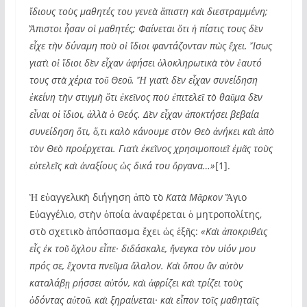
ἴδιους τοὺς μαθητές του γενεὰ ἄπιστη καὶ διεστραμμένη;
Ἄπιστοι ἦσαν οἱ μαθητές; Φαίνεται ὅτι ἡ πίστις τους δὲν
εἶχε τὴν δύναμη ποὺ οἱ ἴδιοι φαντάζονταν πὼς ἔχει. Ἴσως
γιατὶ οἱ ἴδιοι δὲν εἶχαν ἀφήσει ὁλοκληρωτικὰ τὸν ἑαυτό
τους στὰ χέρια τοῦ Θεοῦ. Ἤ γιατὶ δὲν εἶχαν συνείδηση
ἐκείνη τὴν στιγμὴ ὅτι ἐκεῖνος ποὺ ἐπιτελεῖ τὸ θαῦμα δὲν
εἶναι οἱ ἴδιοι, ἀλλὰ ὁ Θεός. Δὲν εἶχαν ἀποκτήσει βεβαία
συνείδηση ὅτι, ὅ,τι καλὸ κάνουμε στὸν Θεὸ ἀνήκει καὶ ἀπὸ
τὸν Θεὸ προέρχεται. Γιατὶ ἐκεῖνος χρησιμοποιεῖ ἐμᾶς τοὺς
εὐτελεῖς καὶ ἀναξίους ὡς δικά του ὄργανα…»
[1].
Ἡ εὐαγγελικὴ διήγηση ἀπὸ τὸ
Κατὰ Μᾶρκον
Ἅγιο
Εὐαγγέλιο, στὴν ὁποία ἀναφέρεται ὁ μητροπολίτης,
στὸ σχετικὸ ἀπόσπασμα ἔχει ὡς ἑξῆς:
«Καὶ ἀποκριθεὶς
εἷς ἐκ τοῦ ὄχλου εἶπε· διδάσκαλε, ἤνεγκα τὸν υἱόν μου
πρός σε, ἔχοντα πνεῦμα ἄλαλον. Καὶ ὅπου ἂν αὐτὸν
καταλάβῃ ρήσσει αὐτόν, καὶ ἀφρίζει καὶ τρίζει τοὺς
ὀδόντας αὐτοῦ, καὶ ξηραίνεται· καὶ εἶπον τοῖς μαθηταῖς