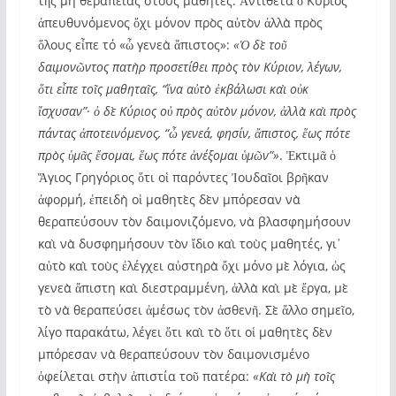
τῆς μὴ θεραπείας στοὺς μαθητές. Ἀντίθετα ὁ Κύριος
ἀπευθυνόμενος ὄχι μόνον πρὸς αὐτὸν ἀλλὰ πρὸς
ὅλους εἶπε τό «ὦ γενεὰ ἄπιστος»:
«Ὁ δὲ τοῦ
δαιμονῶντος πατὴρ προσετίθει πρὸς τὸν Κύριον, λέγων,
ὅτι εἶπε τοῖς μαθηταῖς, “ἵνα αὐτὸ ἐκβάλωσι καὶ οὐκ
ἴσχυσαν”· ὁ δὲ Κύριος οὐ πρὸς αὐτὸν μόνον, ἀλλὰ καὶ πρὸς
πάντας ἀποτεινόμενος, “ὦ γενεά, φησίν, ἄπιστος, ἕως πότε
πρὸς ὑμᾶς ἔσομαι, ἕως πότε ἀνέξομαι ὑμῶν”»
. Ἐκτιμᾶ ὁ
Ἅγιος Γρηγόριος ὅτι οἱ παρόντες Ἰουδαῖοι βρῆκαν
ἀφορμή, ἐπειδὴ οἱ μαθητὲς δὲν μπόρεσαν νὰ
θεραπεύσουν τὸν δαιμονιζόμενο, νὰ βλασφημήσουν
καὶ νὰ δυσφημήσουν τὸν ἴδιο καὶ τοὺς μαθητές, γι᾽
αὐτὸ καὶ τοὺς ἐλέγχει αὐστηρὰ ὄχι μόνο μὲ λόγια, ὡς
γενεὰ ἄπιστη καὶ διεστραμμένη, ἀλλὰ καὶ μὲ ἔργα, μὲ
τὸ νὰ θεραπεύσει ἀμέσως τὸν ἀσθενῆ. Σὲ ἄλλο σημεῖο,
λίγο παρακάτω, λέγει ὅτι καὶ τὸ ὅτι οἱ μαθητὲς δὲν
μπόρεσαν νὰ θεραπεύσουν τὸν δαιμονισμένο
ὀφείλεται στὴν ἀπιστία τοῦ πατέρα:
«Καὶ τὸ μὴ τοῖς