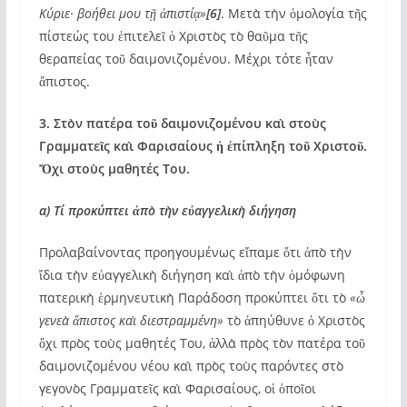
Κύριε· βοήθει μου τῇ ἀπιστίᾳ»
[6]
. Μετὰ τὴν ὁμολογία τῆς
πίστεώς του ἐπιτελεῖ ὁ Χριστὸς τὸ θαῦμα τῆς
θεραπείας τοῦ δαιμονιζομένου. Μέχρι τότε ἦταν
ἄπιστος.
3. Στὸν πατέρα τοῦ δαιμονιζομένου καὶ στοὺς
Γραμματεῖς καὶ Φαρισαίους ἡ ἐπίπληξη τοῦ Χριστοῦ.
Ὄχι στοὺς μαθητές Του.
α) Τί προκύπτει ἀπὸ τὴν εὐαγγελικὴ διήγηση
Προλαβαίνοντας προηγουμένως εἴπαμε ὅτι ἀπὸ τὴν
ἴδια τὴν εὐαγγελικὴ διήγηση καὶ ἀπὸ τὴν ὁμόφωνη
πατερικὴ ἑρμηνευτικὴ Παράδοση προκύπτει ὅτι τὸ
«ὦ
γενεὰ ἄπιστος καὶ διεστραμμένη»
τὸ ἀπηύθυνε ὁ Χριστὸς
ὄχι πρὸς τοὺς μαθητές Του, ἀλλὰ πρὸς τὸν πατέρα τοῦ
δαιμονιζομένου νέου καὶ πρὸς τοὺς παρόντες στὸ
γεγονὸς Γραμματεῖς καὶ Φαρισαίους, οἱ ὁποῖοι