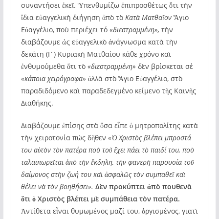
συναντήσει ἐκεῖ. Ὑπενθυμίζω ἐπιπροσθέτως ὅτι τὴν
ἴδια εὐαγγελικὴ διήγηση ἀπὸ τὸ
Κατὰ Ματθαῖον
Ἅγιο
Εὐαγγέλιο, ποὺ περιέχει τό
«διεστραμμένη»,
τὴν
διαβάζουμε ὡς εὐαγγελικὸ ἀνάγνωσμα κατὰ τὴν
δεκάτη (Ι´) Κυριακὴ Ματθαίου κάθε χρόνο καὶ
ἐνθυμούμεθα ὅτι τὸ
«διεστραμμένη»
δὲν βρίσκεται σέ
«κάποια χειρόγραφα»
ἀλλὰ στὸ Ἅγιο Εὐαγγέλιο, στὸ
παραδιδόμενο καὶ παραδεδεγμένο κείμενο τῆς Καινῆς
Διαθήκης.
Διαβάζουμε ἐπίσης στὰ ὅσα εἶπε ὁ μητροπολίτης κατὰ
τὴν χειροτονία πὼς δῆθεν
«Ὁ Χριστὸς βλέπει μπροστά
του αὐτὸν τὸν πατέρα ποὺ τοῦ
ἔχει πάει τὸ παιδί του, ποὺ
ταλαιπωρεῖται ἀπὸ τὴν ἔκδηλη, τὴν φανερὴ παρουσία τοῦ
δαίμονος στὴν ζωή του καὶ ἀσφαλῶς τὸν συμπαθεῖ καὶ
θέλει νὰ τὸν βοηθήσει».
Δὲν προκύπτει ἀπὸ πουθενὰ
ὅτι ὁ Χριστὸς βλέπει μὲ συμπάθεια τὸν πατέρα.
Ἀντίθετα εἶναι θυμωμένος μαζί του, ὀργισμένος, γιατὶ