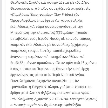
Θεολογικῆς Σχολῆς καὶ συνεργάζεται μὲ τὸν Δῆμο
Θεσσαλονίκης, ὁ ὁποῖος συνεχίζει νὰ στηρίζει τὶς
«Παρελάσεις Ὑπερηφανείας»
(Gay Prides) τῶν
Ὁμοφυλοφίλων, ἐπανέφερε τὶς καρναβαλικὲς
ἐκδηλώσεις καὶ τώρα συνδιοργανώνει μὲ τὴν
Μητρόπολη τήν
«Λατρευτικὴ Ἑβδομάδα»,
ἡ ὁποία
μεταβάλλει τοὺς ἱεροὺς Ναοὺς σὲ κοινοὺς τόπους
κοσμικῶν ἐκδηλώσεων μὲ συναυλίες, ὀρχῆστρες,
κοσμικοὺς τραγουδιστές, παπικὲς χορωδίες,
ἀνάγνωση κειμένων καὶ ποιημάτων ἀθέων καὶ
διαβεβλημένων προσώπων. Ὅταν πρὶν ἀπὸ 15 χρόνια
ὁ ἀρχιεπίσκοπος Ἱερώνυμος ἔκανε τὴν κακὴ ἀρχὴ
ὀργανώνοντας μέσα στὸν Ἱερὸ Ναὸ τοῦ Ἁγίου
Παντελεήμονος Ἀχαρνῶν συναυλία μὲ τὸν
τραγουδιστὴ Γιῶργο Νταλάρα, γράψαμε ἐπικριτικὸ
ἄρθρο μὲ τίτλο:
«Ἡ βεβήλωση τοῦ Ἱεροῦ Ναοῦ Ἁγίου
Παντελεήμονος Ἀχαρνῶν (12-12-2010). Κορυφαῖο γεγονὸς
στὴν κακὴ πορεία τῶν θεμάτων τῆς Ὀρθοδόξου