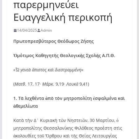
παρερμηνεύει
Ευαγγελική περικοπή
14/04/2025
Admin
Πρωτοπρεσβύτερος Θεόδωρος Ζήσης
Ὁμότιμος Καθηγητὴς Θεολογικῆς Σχολῆς Α.Π.Θ.
«Ὦ γενεὰ ἄπιστος καὶ διεστραμμένη»
(
Ματθ.
17, 17·
Μάρκ.
9,19·
Λουκᾶ
9,41)
1. Τὰ λεχθέντα ἀπὸ τὸν μητροπολίτη ἐσφαλμένα καὶ
ἀθεμελίωτα
Κατὰ τὴν Δ´ Κυριακὴ τῶν Νηστειῶν, 30 Μαρτίου, ὁ
μητροπολίτης Θεσσαλονίκης Φιλόθεος προέστη στὶς
ἀκολουθίες τοῦ Ὄρθρου καὶ τῆς Θείας Λειτουργίας