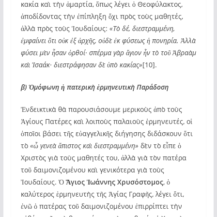
κακία καὶ τὴν ἁμαρτία, ὅπως λέγει ὁ Θεοφύλακτος,
ἀποδίδοντας τὴν ἐπίπληξη ὄχι πρὸς τοὺς μαθητές,
ἀλλὰ πρὸς τοὺς Ἰουδαίους:
«Τὸ δέ, διεστραμμένη,
ἐμφαίνει ὅτι οὐκ ἐξ ἀρχῆς, οὐδὲ ἐκ φύσεως ἡ πονηρία. Ἀλλὰ
φύσει μὲν ἦσαν ὀρθοί· σπέρμα γὰρ ἅγιον ἦν τὸ τοῦ Ἀβραὰμ
καὶ Ἰσαάκ· διεστράφησαν δὲ ὑπὸ κακίας»
[10].
β) Ὁμόφωνη ἡ πατερικὴ ἑρμηνευτικὴ Παράδοση
Ἐνδεικτικὰ θὰ παρουσιάσουμε μερικοὺς ἀπὸ τοὺς
Ἁγίους Πατέρες καὶ λοιποὺς παλαιοὺς ἑρμηνευτές, οἱ
ὁποῖοι βάσει τῆς εὐαγγελικῆς διήγησης διδάσκουν ὅτι
τὸ
«ὦ γενεὰ ἄπιστος καὶ διεστραμμένη»
δὲν τὸ εἶπε ὁ
Χριστὸς γιὰ τοὺς μαθητές του, ἀλλὰ γιὰ τὸν πατέρα
τοῦ δαιμονιζομένου καὶ γενικότερα γιὰ τοὺς
Ἰουδαίους. Ὁ
Ἅγιος Ἰωάννης Χρυσόστομος
, ὁ
καλύτερος ἑρμηνευτὴς τῆς Ἁγίας Γραφῆς, λέγει ὅτι,
ἐνῶ ὁ πατέρας τοῦ δαιμονιζομένου ἐπιρρίπτει τὴν