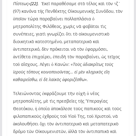
Πίστεως»
[22]
.
Ἐκεῖ παραθέσαμε στὸ τέλος καὶ τὸν
ϟ
ζ´
(97) κανόνα τῆς Πενθέκτης Οἰκουμενικῆς Συνόδου, τὸν
ὁποῖον τώρα παραβαίνει πολλαπλάσια ὁ
μητροπολίτης Φιλόθεος, χωρὶς νὰ φοβᾶται τὶς
συνέπειες, γιατὶ γνωρίζει ὅτι τὸ οἰκουμενιστικὸ
διοικητικὸ κατεστημένο, μεταπατερικὸ καὶ
ἀντιπατερικό, δὲν πρόκειται νὰ τὸν ἐφαρμόσει,
ἀντίθετα ἐπιχαίρει, ἐπειδὴ τὸν παραβαίνει, ὡς τεῖχος
τοῦ αἴσχους. Λέγει ὁ Κανών:
«Τοὺς ἀδιακρίτως τοὺς
ἱεροὺς τόπους κοινοποιοῦντας… εἰ μὲν κληρικὸς εἴη
καθαιρείσθω, εἰ δὲ λαϊκὸς
ἀφοριζέσθω».
Τελειώνοντας ἐκφράζουμε τὴν εὐχὴ ὁ νέος
μητροπολίτης, μὲ τὶς πρεσβεῖες τῆς Ὑπεραγίας
Θεοτόκου, ἡ ὁποία ἀποκάλεσε τοὺς παπικοὺς καὶ τοὺς
φιλοπαπικοὺς ἐχθροὺς τοῦ Υἱοῦ Της, τοῦ Χριστοῦ, νὰ
ἀκολουθήσει ὄχι τὸν ἀντιπατερικὸ καὶ μεταπατερικὸ
δρόμο τῶν Οἰκουμενιστῶν, ἀλλὰ τὸν ἀντιπαπικὸ καὶ