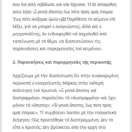
σου ἵνα αὐτὸ ἐκβάλωσι, καὶ οὐκ ἴσχυσαν. Ὁ δὲ ἀποκριθεὶς
αὐτῷ λέγει· ὦ γενεὰ ἄπιστος ἕως πότε πρὸς ὑμᾶς ἔσομαι;
Ἕως πότε ἀνέξομαι ὑμῶν;»
[2]
Παρέθεσα τὸ κείμενο ἐπὶ
λέξει, γιὰ νὰ μπορεῖ ὁ ἀναγνώστης, ἀλλὰ καὶ ὁ
μητροπολίτης, ἂν ἐνδιαφερθεῖ νὰ ἀσχοληθεῖ ἀπὸ
ταπείνωση μὲ τὸ θέμα, νὰ διαπιστώσουν τὶς
παρανοήσεις καὶ παρερμηνεῖες τοῦ κειμένου.
2. Παρανοήσεις καὶ παρερμηνεῖες τῆς περικοπῆς
Ἀρχίζουμε μὲ τὴν διαπίστωση ὅτι στὴν συγκεκριμένη
περικοπὴ ὁ εὐαγγελιστὴς Μᾶρκος στὴν σκληρὴ
ἀπάντηση τοῦ Χριστοῦ,
«ὦ γενεὰ ἄπιστος καὶ
διεστραμμένη»,
παραλείπει τὸ
«διεστραμμένη»
καὶ ἔχει
μόνον τό
«ἄπιστος»
:
«Ὦ γενεὰ ἄπιστος, ἕως ποτε πρὸς
ὑμᾶς ἔσομαι;».
Τί συμβαίνει λοιπὸν μὲ τὴν εὐαγγελικὴ
διήγηση; Πῶς προστέθηκε τό διεστραμμένη; Δὲν τὸ
εἶπε ὁ Χριστός; Δὲν βρίσκεται ἀπὸ τὴν ἀρχὴ στὸ