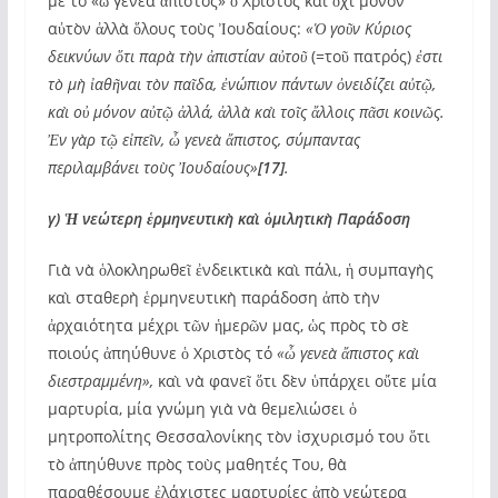
μὲ τὸ «ὦ γενεὰ ἄπιστος» ὁ Χριστὸς καὶ ὄχι μόνον
αὐτὸν ἀλλὰ ὅλους τοὺς Ἰουδαίους:
«Ὁ γοῦν Κύριος
δεικνύων ὅτι παρὰ τὴν ἀπιστίαν αὐτοῦ
(=τοῦ πατρός)
ἐστι
τὸ μὴ ἰαθῆναι τὸν παῖδα, ἐνώπιον πάντων ὀνειδίζει αὐτῷ,
καὶ οὐ μόνον αὐτῷ ἀλλά, ἀλλὰ καὶ τοῖς ἄλλοις πᾶσι κοινῶς.
Ἐν γὰρ τῷ εἰπεῖν, ὦ γενεὰ ἄπιστος, σύμπαντας
περιλαμβάνει τοὺς Ἰουδαίους»
[17]
.
γ) Ἡ νεώτερη ἑρμηνευτικὴ καὶ ὁμιλητικὴ Παράδοση
Γιὰ νὰ ὁλοκληρωθεῖ ἐνδεικτικὰ καὶ πάλι, ἡ συμπαγὴς
καὶ σταθερὴ ἑρμηνευτικὴ παράδοση ἀπὸ τὴν
ἀρχαιότητα μέχρι τῶν ἡμερῶν μας, ὡς πρὸς τὸ σὲ
ποιούς ἀπηύθυνε ὁ Χριστὸς τό
«ὦ γενεὰ ἄπιστος καὶ
διεστραμμένη»,
καὶ νὰ φανεῖ ὅτι δὲν ὑπάρχει οὔτε μία
μαρτυρία, μία γνώμη γιὰ νὰ θεμελιώσει ὁ
μητροπολίτης Θεσσαλονίκης τὸν ἰσχυρισμό του ὅτι
τὸ ἀπηύθυνε πρὸς τοὺς μαθητές Του, θὰ
παραθέσουμε ἐλάχιστες μαρτυρίες ἀπὸ νεώτερα