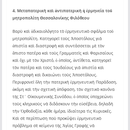
4. Μεταπατερικὴ καὶ ἀντιπατερικὴ ἡ ἑρμηνεία τοῦ
μητροπολίτη Θεσσαλονίκης Φιλόθεου
Βαρὺ καὶ ἀδικαιολόγητο τὸ ἑρμηνευτικὸ σφάλμα τοῦ
μητροπολίτη. Κατηγορεῖ τοὺς Ἀποστόλους γιὰ
ἀπιστία καὶ διαστροφὴ καὶ συντάσσεται μὲ τὸν
ἄπιστο πατέρα καὶ τοὺς Γραμματεῖς καὶ Φαρισαίους
καὶ ὄχι μὲ τὸν Χριστό, ὁ ὁποῖος, ἀντίθετα, κατηγορεῖ
τὸν πατέρα καὶ τοὺς Ἰουδαίους γιὰ ἀπιστία καὶ
διαστροφὴ καὶ δικαιώνει τοὺς Ἀποστόλους.
Περιφρονεῖ ὅλη τὴν πατερικὴ ἑρμηνευτικὴ Παράδοση,
ἀκόμη καὶ τὴν σχετικὴ ἀπόφαση, τὸν σχετικὸ κανόνα
τῆς Στ´ Οἰκουμενικῆς Συνόδου, ὁ ὁποῖος ὑποχρεώνει
τοὺς κληρικοὺς νὰ διδάσκουν τὴν εὐσέβεια, δηλαδὴ
τὴν Ὀρθοδοξία, κάθε ἡμέρα, ἰδιαίτερα τὶς Κυριακές.
Καὶ σὲ περίπτωση ποὺ προκύψει ἑρμηνευτικὸ
πρόβλημα σὲ κείμενο τῆς Ἁγίας Γραφῆς νὰ