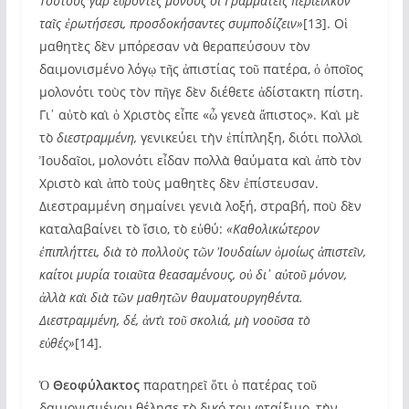
Τούτους γὰρ εὑρόντες μόνους οἱ Γραμματεῖς περιεῖλκον
ταῖς ἐρωτήσεσι, προσδοκήσαντες συμποδίζειν»
[13]. Οἱ
μαθητὲς δὲν μπόρεσαν νὰ θεραπεύσουν τὸν
δαιμονισμένο λόγῳ τῆς ἀπιστίας τοῦ πατέρα, ὁ ὁποῖος
μολονότι τοὺς τὸν πῆγε δὲν διέθετε ἀδίστακτη πίστη.
Γι᾽ αὐτὸ καὶ ὁ Χριστὸς εἶπε «ὦ γενεὰ ἄπιστος». Καὶ μὲ
τὸ
διεστραμμένη,
γενικεύει τὴν ἐπίπληξη, διότι πολλοὶ
Ἰουδαῖοι, μολονότι εἶδαν πολλὰ θαύματα καὶ ἀπὸ τὸν
Χριστὸ καὶ ἀπὸ τοὺς μαθητὲς δὲν ἐπίστευσαν.
Διεστραμμένη σημαίνει γενιὰ λοξή, στραβή, ποὺ δὲν
καταλαβαίνει τὸ ἴσιο, τὸ εὐθύ:
«Καθολικώτερον
ἐπιπλήττει, διὰ τὸ πολλοὺς τῶν Ἰουδαίων ὁμοίως ἀπιστεῖν,
καίτοι μυρία τοιαῦτα θεασαμένους, οὐ δι᾽ αὐτοῦ μόνον,
ἀλλὰ καὶ διὰ τῶν μαθητῶν θαυματουργηθέντα.
Διεστραμμένη, δέ, ἀντὶ τοῦ σκολιά, μὴ νοοῦσα τὸ
εὐθές»
[14].
Ὁ
Θεοφύλακτος
παρατηρεῖ ὅτι ὁ πατέρας τοῦ
δαιμονισμένου θέλησε τὸ δικό του φταίξιμο, τὴν