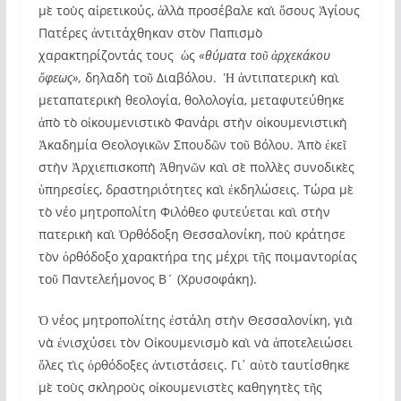
μὲ τοὺς αἱρετικούς, ἀλλὰ προσέβαλε καὶ ὅσους Ἁγίους
Πατέρες ἀντιτάχθηκαν στὸν Παπισμὸ
χαρακτηρίζοντάς τους ὡς
«θύματα τοῦ ἀρχεκάκου
ὄφεως»,
δηλαδὴ τοῦ Διαβόλου. Ἡ ἀντιπατερικὴ καὶ
μεταπατερικὴ θεολογία, θολολογία, μεταφυτεύθηκε
ἀπὸ τὸ οἰκουμενιστικὸ Φανάρι στὴν οἰκουμενιστικὴ
Ἀκαδημία Θεολογικῶν Σπουδῶν τοῦ Βόλου. Ἀπὸ ἐκεῖ
στὴν Ἀρχιεπισκοπὴ Ἀθηνῶν καὶ σὲ πολλὲς συνοδικὲς
ὑπηρεσίες, δραστηριότητες καὶ ἐκδηλώσεις. Τώρα μὲ
τὸ νέο μητροπολίτη Φιλόθεο φυτεύεται καὶ στὴν
πατερικὴ καὶ Ὀρθόδοξη Θεσσαλονίκη, ποὺ κράτησε
τὸν ὀρθόδοξο χαρακτήρα της μέχρι τῆς ποιμαντορίας
τοῦ Παντελεήμονος Β´ (Χρυσοφάκη).
Ὁ νέος μητροπολίτης ἐστάλη στὴν Θεσσαλονίκη, γιὰ
νὰ ἐνισχύσει τὸν Οἰκουμενισμὸ καὶ νὰ ἀποτελειώσει
ὅλες τὶς ὀρθόδοξες ἀντιστάσεις. Γι᾽ αὐτὸ ταυτίσθηκε
μὲ τοὺς σκληροὺς οἰκουμενιστὲς καθηγητὲς τῆς