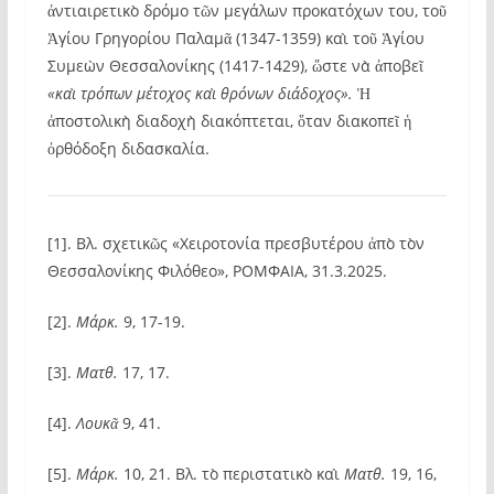
ἀντιαιρετικὸ δρόμο τῶν μεγάλων προκατόχων του, τοῦ
Ἁγίου Γρηγορίου Παλαμᾶ (1347-1359) καὶ τοῦ Ἁγίου
Συμεὼν Θεσσαλονίκης (1417-1429), ὥστε νὰ ἀποβεῖ
«καὶ τρόπων μέτοχος καὶ θρόνων διάδοχος».
Ἡ
ἀποστολικὴ διαδοχὴ διακόπτεται, ὅταν διακοπεῖ ἡ
ὀρθόδοξη διδασκαλία.
[1]. Βλ. σχετικῶς «Χειροτονία πρεσβυτέρου ἀπὸ τὸν
Θεσσαλονίκης Φιλόθεο», ΡΟΜΦΑΙΑ, 31.3.2025.
[2].
Μάρκ.
9, 17-19.
[3].
Ματθ.
17, 17.
[4].
Λουκᾶ
9, 41.
[5].
Μάρκ.
10, 21. Βλ. τὸ περιστατικὸ καὶ
Ματθ.
19, 16,