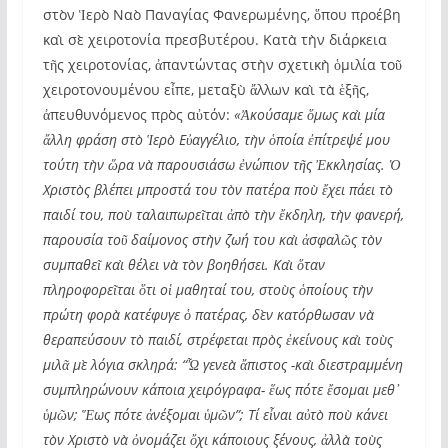
στὸν Ἱερὸ Ναὸ Παναγίας Φανερωμένης, ὅπου προέβη
καὶ σὲ χειροτονία πρεσβυτέρου. Κατὰ τὴν διάρκεια
τῆς χειροτονίας, ἀπαντώντας στὴν σχετικὴ ὁμιλία τοῦ
χειροτονουμένου εἶπε, μεταξὺ ἄλλων καὶ τὰ ἑξῆς,
ἀπευθυνόμενος πρὸς αὐτόν:
«Ἀκούσαμε ὅμως καὶ μία
ἄλλη φράση στὸ Ἱερὸ Εὐαγγέλιο, τὴν ὁποία ἐπίτρεψέ μου
τούτη τὴν ὥρα νὰ παρουσιάσω ἐνώπιον τῆς Ἐκκλησίας. Ὁ
Χριστὸς βλέπει μπροστά του τὸν πατέρα ποὺ ἔχει πάει τὸ
παιδί του, ποὺ ταλαιπωρεῖται ἀπὸ τὴν ἔκδηλη, τὴν φανερή,
παρουσία τοῦ δαίμονος στὴν ζωή του καὶ ἀσφαλῶς τὸν
συμπαθεῖ καὶ θέλει νὰ τὸν βοηθήσει. Καὶ ὅταν
πληροφορεῖται ὅτι οἱ μαθηταί του, στοὺς ὁποίους τὴν
πρώτη φορὰ κατέφυγε ὁ πατέρας, δὲν κατόρθωσαν νὰ
θεραπεύσουν τὸ παιδί, στρέφεται πρὸς ἐκείνους καὶ τοὺς
μιλᾶ μὲ λόγια σκληρά: “Ὦ γενεὰ ἄπιστος -καὶ διεστραμμένη
συμπληρώνουν κάποια χειρόγραφα- ἕως πότε ἔσομαι μεθ᾽
ὑμῶν; Ἕως πότε ἀνέξομαι ὑμῶν”; Τί εἶναι αὐτὸ ποὺ κάνει
τὸν Χριστὸ νὰ ὀνομάζει ὄχι κάποιους ξένους, ἀλλὰ τοὺς