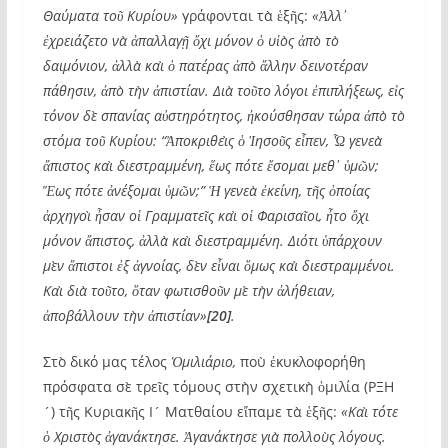
Θαύματα τοῦ Κυρίου»
γράφονται τὰ ἑξῆς:
«Ἀλλ᾽
ἐχρειάζετο νὰ ἀπαλλαγῇ ὄχι μόνον ὁ υἱὸς ἀπὸ τὸ
δαιμόνιον, ἀλλὰ καὶ ὁ πατέρας ἀπὸ ἄλλην δεινοτέραν
πάθησιν, ἀπὸ τὴν ἀπιστίαν. Διὰ τοῦτο λόγοι ἐπιπλήξεως, εἰς
τόνον δὲ σπανίας αὐστηρότητος, ἠκούσθησαν τώρα ἀπὸ τὸ
στόμα τοῦ Κυρίου: “Ἀποκριθεὶς ὁ Ἰησοῦς εἶπεν, Ὦ γενεὰ
ἄπιστος καὶ διεστραμμένη, ἕως πότε ἔσομαι μεθ᾽ ὑμῶν;
Ἕως πότε ἀνέξομαι ὑμῶν;”
Ἡ γενεὰ ἐκείνη, τῆς ὁποίας
ἀρχηγοὶ ἦσαν οἱ Γραμματεῖς καὶ οἱ Φαρισαῖοι, ἦτο ὄχι
μόνον ἄπιστος, ἀλλὰ καὶ διεστραμμένη. Διότι ὑπάρχουν
μὲν ἄπιστοι ἐξ ἀγνοίας, δὲν εἶναι ὅμως καὶ διεστραμμένοι.
Καὶ διὰ τοῦτο, ὅταν φωτισθοῦν μὲ τὴν ἀλήθειαν,
ἀποβάλλουν τὴν ἀπιστίαν»
[20]
.
Στὸ δικό μας τέλος
Ὁμιλιάριο,
ποὺ ἐκυκλοφορήθη
πρόσφατα σὲ τρεῖς τόμους στὴν σχετικὴ ὁμιλία (ΡΞΗ
´) τῆς Κυριακῆς Ι´ Ματθαίου εἴπαμε τὰ ἑξῆς:
«Καὶ τότε
ὁ Χριστὸς ἀγανάκτησε. Ἀγανάκτησε γιὰ πολλοὺς λόγους.