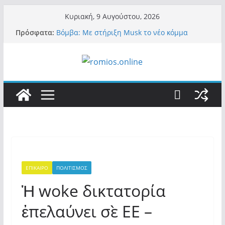
Μετάβαση
Κυριακή, 9 Αυγούστου, 2026
σε
Πρόσφατα:
Βόμβα: Με στήριξη Musk το νέο κόμμα
περιεχόμενο
Κασιδιάρη – Οι ένοικοι του Μαξίμου σε
πανικό, πατριωτικό τσουνάμι σαρώνει την
Ελλάδα
Α.Φάουτσι: Στις ΗΠΑ τον συνέλαβαν για τα
εγκλήματά του στην πανδημία – Στην Ελλάδα
τον έκαναν μέλος της Ακαδημίας Αθηνών!
Οι ρυθμιστές – Σαμαράς και Κασιδιάρης θα
πάρουν αθροιστικά 15%… προκαλούν δίνη
στο σύστημα και η συνεργασία με Le Pen
Και πάλι περί στελεχών….
«Ελπίδα για Δημοκρατία» σε ΜΜΕ: «Στόχος
είναι το Κίνημα της Μ.Καρυστιανού και όχι
το διεφθαρμένο σύστημα εξουσίας»
ΕΠΙΚΑΙΡΟ
ΠΟΛΙΤΙΣΜΟΣ
Ἡ woke δικτατορία
ἐπελαύνει σὲ ΕΕ –