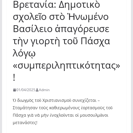
Βρετανία: Δημοτικὸ
σχολεῖο στὸ Ἡνωμένο
Βασίλειο ἀπαγόρευσε
τὴν γιορτὴ τοῦ Πάσχα
λόγῳ
«συμπεριληπτικότητας»
!
01/04/2025
Admin
Ὁ διωγμὸς τοῦ Χριστιανισμοῦ συνεχίζεται –
Σταμάτησαν τοὺς καθιερωμένους ἑορτασμοὺς τοῦ
Πάσχα γιὰ νὰ μὴν ἐνοχλοῦνται οἱ μουσουλμᾶνοι
μετανάστες!