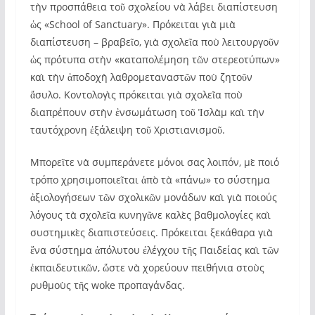
τὴν προσπάθεια τοῦ σχολείου νὰ λάβει διαπίστευση
ὡς «School of Sanctuary». Πρόκειται γιὰ μιὰ
διαπίστευση – βραβεῖο, γιὰ σχολεῖα ποὺ λειτουργοῦν
ὡς πρότυπα στὴν «καταπολέμηση τῶν στερεοτύπων»
καὶ τὴν ἀποδοχὴ λαθρομεταναστῶν ποὺ ζητοῦν
ἄσυλο. Κοντολογὶς πρόκειται γιὰ σχολεῖα ποὺ
διαπρέπουν στὴν ἐνσωμάτωση τοῦ Ἰσλὰμ καὶ τὴν
ταυτόχρονη ἐξάλειψη τοῦ Χριστιανισμοῦ.
Μπορεῖτε νὰ συμπεράνετε μόνοι σας λοιπόν, μὲ ποιό
τρόπο χρησιμοποιεῖται ἀπὸ τὰ «πάνω» το σύστημα
ἀξιολογήσεων τῶν σχολικῶν μονάδων καὶ γιὰ ποιούς
λόγους τὰ σχολεῖα κυνηγᾶνε καλὲς βαθμολογίες καὶ
συστημικὲς διαπιστεύσεις. Πρόκειται ξεκάθαρα γιὰ
ἕνα σύστημα ἀπόλυτου ἐλέγχου τῆς Παιδείας καὶ τῶν
ἐκπαιδευτικῶν, ὥστε νὰ χορεύουν πειθήνια στοὺς
ρυθμοὺς τῆς woke προπαγάνδας.