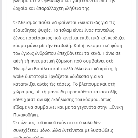
βλέμμα στὴν Ὀρθοδοξία καὶ γοητεύονται ἀπὸ τὴν
ἀρχαία καὶ ἀπαράλλαχτη ἀλήθεια της.
Ὁ Ἀθεϊσμὸς παύει νὰ φαίνεται ἑλκυστικὸς γιὰ τὶς
εὐαίσθητες ψυχές. Τὸ Ἰσλὰμ εἶναι ἕνας παντελῶς
ξένος παρείσακτος ποὺ κινεῖται ἐπιθετικὰ καὶ κερδίζει
κόσμο
μόνο μὲ τὴν ἐπιβολή
. Καὶ ἡ πνευματικὴ φύση
τοῦ ὑγιοῦς ἀνθρώπου ἀπεχθάνεται τὰ κενά. Πάνω σὲ
αὐτὴ τὴ πνευματικὴ ζύμωση ποὺ συμβαίνει στὸ
Ἡνωμένο Βασίλειο καὶ πολλὰ ἄλλα δυτικὰ κράτη, ἡ
woke δικτατορία ἐργάζεται ἀδιάκοπα γιὰ νὰ
καταπνίξει αὐτὲς τὶς τάσεις. Τὸ βλέπουμε καὶ στὴ
χώρα μας, μὲ τὴ μανιώδη προσπάθεια καταστολῆς
κάθε χριστιανικῆς ἐκδήλωσης τοῦ κόσμου, ὅπως
εἴδαμε νὰ συμβαίνει καὶ μὲ τὰ γεγονότα στὴν Ἐθνικὴ
Πινακοθήκη.
Ὁ πόλεμος τοῦ κακοῦ ἐνάντια στὸ καλὸ δὲν
συνεχίζεται μόνο, ἀλλὰ ἐντείνεται μὲ λυσσώδεις
ρυθμοὺς πλέον…