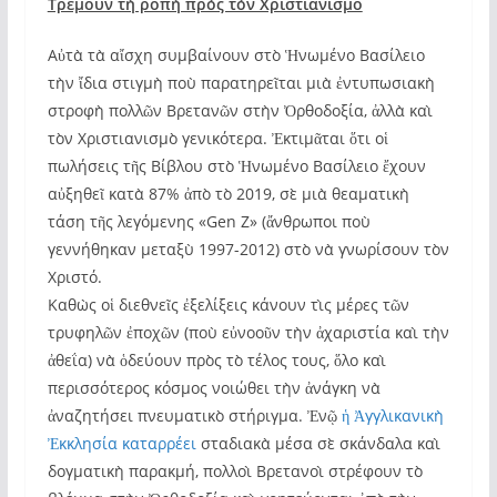
Τρέμουν τὴ ροπὴ πρὸς τὸν Χριστιανισμό
Αὐτὰ τὰ αἴσχη συμβαίνουν στὸ Ἡνωμένο Βασίλειο
τὴν ἴδια στιγμὴ ποὺ παρατηρεῖται μιὰ ἐντυπωσιακὴ
στροφὴ πολλῶν Βρετανῶν στὴν Ὀρθοδοξία, ἀλλὰ καὶ
τὸν Χριστιανισμὸ γενικότερα. Ἐκτιμᾶται ὅτι οἱ
πωλήσεις τῆς Βίβλου στὸ Ἡνωμένο Βασίλειο ἔχουν
αὐξηθεῖ κατὰ 87% ἀπὸ τὸ 2019, σὲ μιὰ θεαματικὴ
τάση τῆς λεγόμενης «Gen Z» (ἄνθρωποι ποὺ
γεννήθηκαν μεταξὺ 1997-2012) στὸ νὰ γνωρίσουν τὸν
Χριστό.
Καθὼς οἱ διεθνεῖς ἐξελίξεις κάνουν τὶς μέρες τῶν
τρυφηλῶν ἐποχῶν (ποὺ εὐνοοῦν τὴν ἀχαριστία καὶ τὴν
ἀθεΐα) νὰ ὁδεύουν πρὸς τὸ τέλος τους, ὅλο καὶ
περισσότερος κόσμος νοιώθει τὴν ἀνάγκη νὰ
ἀναζητήσει πνευματικὸ στήριγμα. Ἐνῷ
ἡ Ἀγγλικανικὴ
Ἐκκλησία καταρρέει
σταδιακὰ μέσα σὲ σκάνδαλα καὶ
δογματικὴ παρακμή, πολλοὶ Βρετανοὶ στρέφουν τὸ