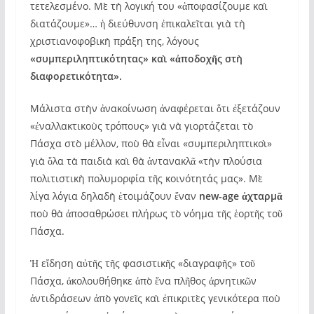
τετελεσμένο. Μὲ τὴ λογική του «ἀποφασίζουμε καὶ
διατάζουμε»…
ἡ διεύθυνση ἐπικαλεῖται γιὰ τὴ
χριστιανοφοβικὴ πράξη της, λόγους
«συμπεριληπτικότητας» καὶ «ἀποδοχῆς στὴ
διαφορετικότητα».
Μάλιστα στὴν ἀνακοίνωση ἀναφέρεται ὅτι ἐξετάζουν
«ἐναλλακτικοὺς τρόπους» γιὰ νὰ γιορτάζεται τὸ
Πάσχα στὸ μέλλον, ποὺ θὰ εἶναι «συμπεριληπτικοὶ»
γιὰ ὅλα τὰ παιδιὰ καὶ θὰ ἀντανακλᾶ «τὴν πλούσια
πολιτιστικὴ πολυμορφία τῆς κοινότητάς μας». Μὲ
λίγα λόγια δηλαδὴ ἑτοιμάζουν ἕναν
new-age ἀχταρμᾶ
ποὺ θὰ ἀποσαθρώσει πλήρως τὸ νόημα τῆς ἑορτῆς τοῦ
Πάσχα.
Ἡ εἴδηση αὐτῆς τῆς φασιστικῆς «διαγραφῆς» τοῦ
Πάσχα, ἀκολουθήθηκε ἀπὸ ἕνα πλῆθος ἀρνητικῶν
ἀντιδράσεων ἀπὸ γονεῖς καὶ ἐπικριτὲς γενικότερα ποὺ