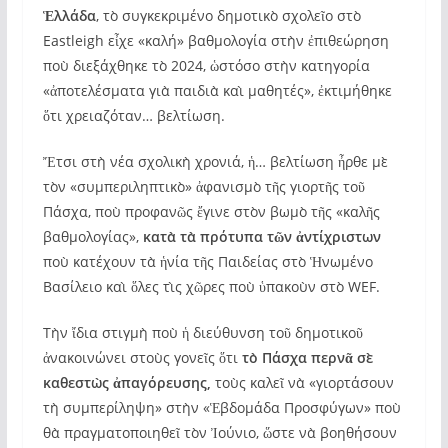
Ἑλλάδα
, τὸ συγκεκριμένο δημοτικὸ σχολεῖο στὸ
Eastleigh εἶχε «καλή» βαθμολογία στὴν ἐπιθεώρηση
ποὺ διεξάχθηκε τὸ 2024, ὡστόσο στὴν κατηγορία
«ἀποτελέσματα γιὰ παιδιὰ καὶ μαθητές», ἐκτιμήθηκε
ὅτι χρειαζόταν… βελτίωση.
Ἔτσι στὴ νέα σχολικὴ χρονιά, ἡ… βελτίωση ἦρθε μὲ
τὸν «συμπεριληπτικὸ» ἀφανισμὸ τῆς γιορτῆς τοῦ
Πάσχα, ποὺ προφανῶς ἔγινε στὸν βωμὸ τῆς «καλῆς
βαθμολογίας»,
κατὰ τὰ πρότυπα τῶν ἀντίχριστων
ποὺ κατέχουν τὰ ἡνία τῆς Παιδείας στὸ Ἡνωμένο
Βασίλειο καὶ ὅλες τὶς χῶρες ποὺ ὑπακοὺν στὸ WEF.
Τὴν ἴδια στιγμὴ ποὺ ἡ διεύθυνση τοῦ δημοτικοῦ
ἀνακοινώνει στοὺς γονεῖς ὅτι
τὸ Πάσχα περνᾶ σὲ
καθεστὼς ἀπαγόρευσης,
τοὺς καλεῖ νὰ «γιορτάσουν
τὴ συμπερίληψη» στὴν «Ἑβδομάδα Προσφύγων» ποὺ
θὰ πραγματοποιηθεῖ τὸν Ἰούνιο, ὥστε νὰ βοηθήσουν