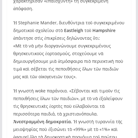
χαρακτήρισαν «ἐπαίσχυντη» τὴ συγκεκριμένη
ἀπόφαση.
Ἡ Stephanie Mander, διευθύντρια τοῦ συγκεκριμένου
δημοτικοῦ σχολείου στὸ
Eastleigh
τοῦ
Hampshire
ἀπάντησε στὶς ἐπικρίσεις δηλώνοντας ὅτι:
«Μὲ τὸ νὰ μὴν διοργανώνουμε συγκεκριμένους
θρησκευτικοὺς ἑορτασμούς, στοχεύουμε νὰ
δημιουργήσουμε μιὰ ἀτμόσφαιρα πιὸ περιεκτικὴ ποὺ
τιμᾶ καὶ σέβεται τὶς πεποιθήσεις ὅλων τῶν παιδιῶν
μας καὶ τῶν οἰκογενειῶν τους».
Ἡ γνωστὴ woke παράνοια. «Σέβονται καὶ τιμοῦν τὶς
πεποιθήσεις ὅλων τῶν παιδιῶν», μὲ τὸ νὰ ἐξαλείφουν
τὶς θρησκευτικὲς ἑορτὲς ποὺ εὐλαβοῦνται τὰ
περισσότερα παιδιά, τὰ χριστιανόπουλα.
Ἀνεστραμμένη δημοκρατία.
Ἡ γνωστὴ τυραννία τῆς
μειοψηφίας ποὺ ἐξισώνει τὸ «99%» μὲ τὸ «1%» καὶ
ἀφαιρεῖ ὅλα τὰ δημοκρατικὰ προνόμια τοῦ πρώτου,