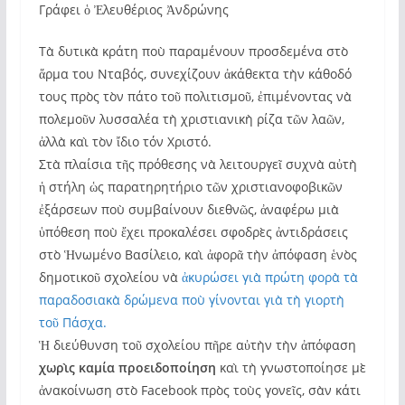
Γράφει ὁ Ἐλευθέριος Ἀνδρώνης
Τὰ δυτικὰ κράτη ποὺ παραμένουν προσδεμένα στὸ
ἅρμα του Νταβός, συνεχίζουν ἀκάθεκτα τὴν κάθοδό
τους πρὸς τὸν πάτο τοῦ πολιτισμοῦ, ἐπιμένοντας νὰ
πολεμοῦν λυσσαλέα τὴ χριστιανικὴ ρίζα τῶν λαῶν,
ἀλλὰ καὶ τὸν ἴδιο τόν Χριστό.
Στὰ πλαίσια τῆς πρόθεσης νὰ λειτουργεῖ συχνὰ αὐτὴ
ἡ στήλη ὡς παρατηρητήριο τῶν χριστιανοφοβικῶν
ἐξάρσεων ποὺ συμβαίνουν διεθνῶς, ἀναφέρω μιὰ
ὑπόθεση ποὺ ἔχει προκαλέσει σφοδρὲς ἀντιδράσεις
στὸ Ἡνωμένο Βασίλειο, καὶ ἀφορᾶ τὴν ἀπόφαση ἑνὸς
δημοτικοῦ σχολείου νὰ
ἀκυρώσει γιὰ πρώτη φορὰ τὰ
παραδοσιακὰ δρώμενα ποὺ γίνονται γιὰ τὴ γιορτὴ
τοῦ Πάσχα.
Ἡ διεύθυνση τοῦ σχολείου πῆρε αὐτὴν τὴν ἀπόφαση
χωρὶς καμία προειδοποίηση
καὶ τὴ γνωστοποίησε μὲ
ἀνακοίνωση στὸ Facebook πρὸς τοὺς γονεῖς, σὰν κάτι