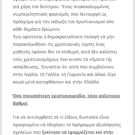
γιὰ χάρη τοῦ δεύτερου. Ἕνας συγκεκαλυμμένος
συμπεριληπτικὸς φασισμός, ποὺ λειτουργεῖ ὡς
πρόσχημα γιὰ τὴν ἐκδίωξη τοῦ Χριστιανισμοῦ ἀπὸ
κάθε δημόσιο δρώμενο.
Ἐνῷ ὑφίσταται ἡ δημοκρατικότατη ἐπιλογὴ νὰ μὴν
παρακολουθήσει τὶς χριστιανικὲς ἑορτὲς ἕνας
μαθητὴς ἐφόσον δὲν τὸ ἐπιθυμεῖ, αὐτὸ δὲν καλύπτει
τούς χριστιανομάχους ποὺ κινοῦν τὰ νήματα τῆς
ἐκπαίδευσης. Ἐννοεῖται ὅτι αὐτὰ ποὺ συμβαίνουν
στὴν Ἀγγλία, τὴ Γαλλία, τὴ Γερμανία καὶ ἀλλοῦ, λίγο
καιρὸ μετὰ καταφθάνουν καὶ στὴν Ἑλλάδα.
Ὅσο περισσότερη χριστιανοφοβία, τόσο καλύτεροι
βαθμοί
Γιὰ νὰ ἀντιληφθεῖτε σὲ τί εἴδους δυστοπία εἶναι
προορισμένο νὰ ὁδηγήσει τὸ πρόγραμμα ἀξιολόγησης
σχολείων ποὺ
ξεκίνησε νὰ ἐφαρμόζεται καὶ στὴν