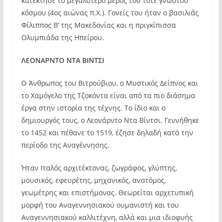
κατέκτησε το μεγαλύτερο μέρος του τότε γνωστού
κόσμου (4ος αιώνας π.Χ.). Γονείς του ήταν ο βασιλιάς
Φίλιππος Β’ της Μακεδονίας και η πριγκίπισσα
Ολυμπιάδα της Ηπείρου.
ΛΕΟΝΑΡΝΤΟ ΝΤΑ ΒΙΝΤΣΙ
Ο Άνθρωπος του Βιτρούβιου, ο Μυστικός Δείπνος και
το Χαμόγελο της Τζοκόντα είναι από τα πιο διάσημα
έργα στην ιστορία της τέχνης. Το ίδιο και ο
δημιουργός τους, ο Λεονάρντο Ντα Βίντσι. Γεννήθηκε
το 1452 και πέθανε το 1519, έζησε δηλαδή κατά την
περίοδο της Αναγέννησης.
Ήταν Ιταλός αρχιτέκτονας, ζωγράφος, γλύπτης,
μουσικός, εφευρέτης, μηχανικός, ανατόμος,
γεωμέτρης και επιστήμονας. Θεωρείται αρχετυπική
μορφή του Αναγεννησιακού ουμανιστή και του
Αναγεννησιακού καλλιτέχνη, αλλά και μια ιδιοφυής