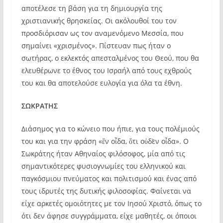
αποτέλεσε τη βάση για τη δημιουργία της
χριστιανικής θρησκείας. Οι ακόλουθοί του τον
προσδιόρισαν ως τον αναμενόμενο Μεσσία, που
σημαίνει «χρισμένος». Πίστευαν πως ήταν ο
σωτήρας, ο εκλεκτός απεσταλμένος του Θεού, που θα
ελευθέρωνε το έθνος του Ισραήλ από τους εχθρούς
του και θα αποτελούσε ευλογία για όλα τα έθνη.
ΣΩΚΡΑΤΗΣ
Διάσημος για το κώνειο που ήπιε, για τους πολέμιούς
του και για την φράση «ἓν οἶδα, ὅτι οὐδὲν οἶδα». Ο
Σωκράτης ήταν Αθηναίος φιλόσοφος, μία από τις
σημαντικότερες φυσιογνωμίες του ελληνικού και
παγκόσμιου πνεύματος και πολιτισμού και ένας από
τους ιδρυτές της δυτικής φιλοσοφίας. Φαίνεται να
είχε αρκετές ομοιότητες με τον Ιησού Χριστό, όπως το
ότι δεν άφησε συγγράμματα, είχε μαθητές, οι όποιοι