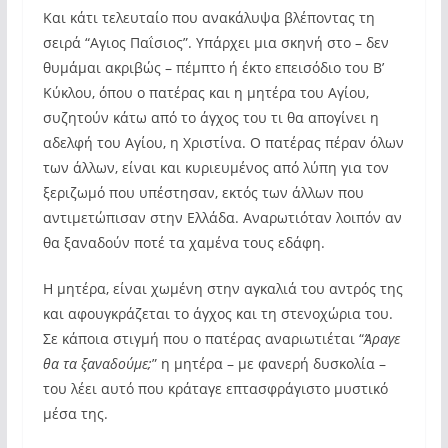
Και κάτι τελευταίο που ανακάλυψα βλέποντας τη
σειρά “Αγιος Παΐσιος”. Υπάρχει μια σκηνή στο – δεν
θυμάμαι ακριβώς – πέμπτο ή έκτο επεισόδιο του Β’
Κύκλου, όπου ο πατέρας και η μητέρα του Αγίου,
συζητούν κάτω από το άγχος του τι θα απογίνει η
αδελφή του Αγίου, η Χριστίνα. Ο πατέρας πέραν όλων
των άλλων, είναι και κυριευμένος από λύπη για τον
ξεριζωμό που υπέστησαν, εκτός των άλλων που
αντιμετώπισαν στην Ελλάδα. Αναρωτιόταν λοιπόν αν
θα ξαναδούν ποτέ τα χαμένα τους εδάφη.
Η μητέρα, είναι χωμένη στην αγκαλιά του αντρός της
και αφουγκράζεται το άγχος και τη στενοχώρια του.
Σε κάποια στιγμή που ο πατέρας αναριωτιέται “
Άραγε
θα τα ξαναδούμε;
” η μητέρα – με φανερή δυσκολία –
του λέει αυτό που κράταγε επτασφράγιστο μυστικό
μέσα της.