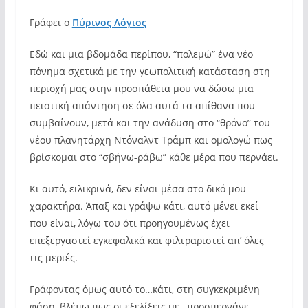
Γράφει ο
Πύρινος Λόγιος
Εδώ και μια βδομάδα περίπου, “πολεμώ” ένα νέο
πόνημα σχετικά με την γεωπολιτική κατάσταση στη
περιοχή μας στην προσπάθεια μου να δώσω μια
πειστική απάντηση σε όλα αυτά τα απίθανα που
συμβαίνουν, μετά και την ανάδυση στο “θρόνο” του
νέου πλανητάρχη Ντόναλντ Τράμπ και ομολογώ πως
βρίσκομαι στο “σβήνω-ράβω” κάθε μέρα που περνάει.
Κι αυτό, ειλικρινά, δεν είναι μέσα στο δικό μου
χαρακτήρα. Άπαξ και γράψω κάτι, αυτό μένει εκεί
που είναι, λόγω του ότι προηγουμένως έχει
επεξεργαστεί εγκεφαλικά και φιλτραριστεί απ’ όλες
τις μεριές.
Γράφοντας όμως αυτό το…κάτι, στη συγκεκριμένη
φάση, βλέπω πως οι εξελίξεις με…προσπερνάνε.