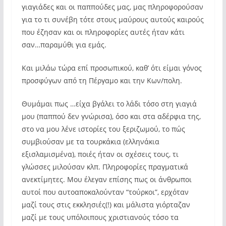
γιαγιάδες και οι παππούδες μας, μας πληροφορούσαν
για το τι συνέβη τότε στους μαύρους αυτούς καιρούς
που έζησαν και οι πληροφορίες αυτές ήταν κάτι
σαν…παραμύθι για εμάς.
Και μιλάω τώρα επί προσωπικού, καθ’ ότι είμαι γόνος
προσφύγων από τη Πέργαμο και την Κων/πολη.
Θυμάμαι πως …είχα βγάλει το λάδι τόσο στη γιαγιά
μου (παππού δεν γνώρισα), όσο και στα αδέρφια της,
στο να μου λένε ιστορίες του ξεριζωμού, το πώς
συμβιούσαν με τα τουρκάκια (ελληνάκια
εξισλαμισμένα), ποιές ήταν οι σχέσεις τους, τι
γλώσσες μιλούσαν κλπ. Πληροφορίες πραγματικά
ανεκτίμητες. Μου έλεγαν επίσης πως οι άνθρωποι
αυτοί που αυτοαποκαλούνταν “τούρκοι”, ερχόταν
μαζί τους στις εκκλησιές(!) και μάλιστα γιόρταζαν
μαζί με τους υπόλοιπους χριστιανούς τόσο τα