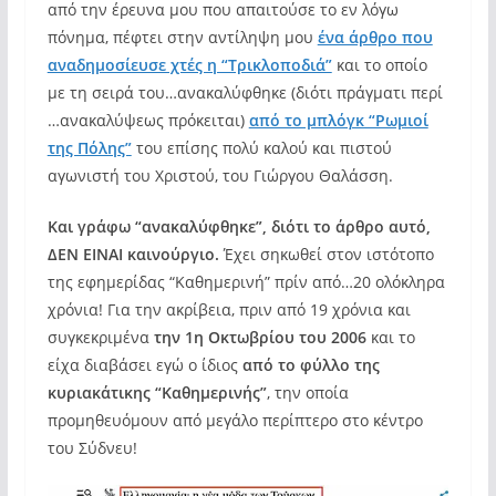
από την έρευνα μου που απαιτούσε το εν λόγω
πόνημα, πέφτει στην αντίληψη μου
ένα άρθρο που
αναδημοσίευσε χτές η “Τρικλοποδιά”
και το οποίο
με τη σειρά του…ανακαλύφθηκε (διότι πράγματι περί
…ανακαλύψεως πρόκειται)
από το μπλόγκ “Ρωμιοί
της Πόλης”
του επίσης πολύ καλού και πιστού
αγωνιστή του Χριστού, του Γιώργου Θαλάσση.
Και γράφω “ανακαλύφθηκε”, διότι το άρθρο αυτό,
ΔΕΝ ΕΙΝΑΙ καινούργιο.
Έχει σηκωθεί στον ιστότοπο
της εφημερίδας “Καθημερινή” πρίν από…20 ολόκληρα
χρόνια! Για την ακρίβεια, πριν από 19 χρόνια και
συγκεκριμένα
την 1η Οκτωβρίου του 2006
και το
είχα διαβάσει εγώ ο ίδιος
από το φύλλο της
κυριακάτικης “Καθημερινής”
, την οποία
προμηθευόμουν από μεγάλο περίπτερο στο κέντρο
του Σύδνευ!