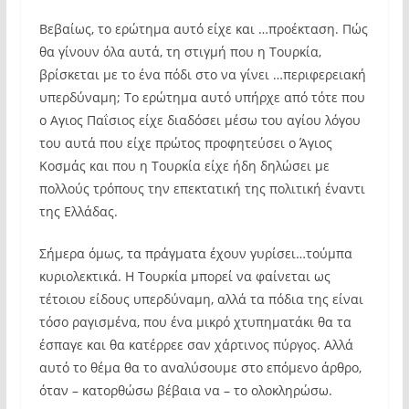
Βεβαίως, το ερώτημα αυτό είχε και …προέκταση. Πώς
θα γίνουν όλα αυτά, τη στιγμή που η Τουρκία,
βρίσκεται με το ένα πόδι στο να γίνει …περιφερειακή
υπερδύναμη; Το ερώτημα αυτό υπήρχε από τότε που
ο Αγιος Παΐσιος είχε διαδόσει μέσω του αγίου λόγου
του αυτά που είχε πρώτος προφητεύσει ο Άγιος
Κοσμάς και που η Τουρκία είχε ήδη δηλώσει με
πολλούς τρόπους την επεκτατική της πολιτική έναντι
της Ελλάδας.
Σήμερα όμως, τα πράγματα έχουν γυρίσει…τούμπα
κυριολεκτικά. Η Τουρκία μπορεί να φαίνεται ως
τέτοιου είδους υπερδύναμη, αλλά τα πόδια της είναι
τόσο ραγισμένα, που ένα μικρό χτυπηματάκι θα τα
έσπαγε και θα κατέρρεε σαν χάρτινος πύργος. Αλλά
αυτό το θέμα θα το αναλύσουμε στο επόμενο άρθρο,
όταν – κατορθώσω βέβαια να – το ολοκληρώσω.