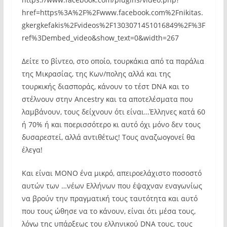
href=https%3A%2F%2Fwww.facebook.com%2Fnikitas.
gkergkefakis%2Fvideos%2F1303071451016849%2F%3F
ref%3Dembed_video&show_text=0&width=267
Δείτε το βίντεο, στο οποίο, τουρκάκια από τα παράλια
της Μικρασίας, της Κων/πολης αλλά και της
τουρκικής διασποράς, κάνουν το τέστ DNA και το
στέλνουν στην Ancestry και τα αποτελέσματα που
λαμβάνουν, τους δείχνουν ότι είναι…Έλληνες κατά 60
ή 70% ή και ποερισσότερο κι αυτό όχι μόνο δεν τους
δυσαρεστεί, αλλά αντιθέτως! Τους αναζωογονεί θα
έλεγα!
Και είναι ΜΟΝΟ ένα μικρό, απειροελάχιστο ποσοστό
αυτών των …νέων Ελλήνων που έψαχναν εναγωνίως
να βρούν την πραγματική τους ταυτότητα και αυτό
που τους ώθησε να το κάνουν, είναι ότι μέσα τους,
λόγω της υπάρξεως του ελληνικού DNA τους, τους