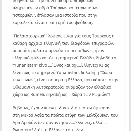
βοήθεια και την συνεπικουρία διαφόρων
πληρωμένων αδρά Τούρκων και ευρωπαίων
“Ιστορικών”, έπλασαν μια Ιστορία που στην
κυριολεξία είναι η επιτομή του ψεύδους.
“Παλαιοτουρκική” λοιπόν, είναι για τους Τούρκους η
καθαρή αρχαία ελληνική των διαφόρων επιγραφών,
οι οποίοι μάλιστα αρνούνται ότι οι Ίωνες ήταν
ελληνικό φύλο και ότι η σημερινή Ελλάδα, δηλαδή το
“Υunanistan” είναι…Ίωνες και όχι…Έλληνες! Κι ας
λένε πως το σημερινό Yunanistan, δηλαδή η “Χώρα
των Ιώνων”, είναι σήμερα η Ελλάδα, που κάποτε, στην
Οθωμανική Αυτοκρατορία, ονόμαζαν τον ελλαδικό
χώρο ως Rumeli, δηλαδή ως …Χώρα των Ρωμιών”!
Βεβαίως, έχουν κι ένα…δίκιο. Διότι, όταν έφτασαν
στη Μικρά Ασία τα πρώτα στίφη των Σελτζούκων του
Αρπ Αρσλάν, δεν συνάντησαν….Έλληνες, αλλά …
Ρωμαίους! Διότι οιΈλληνες τότε, δεν