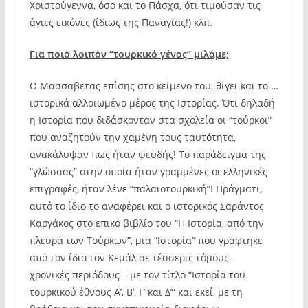
Χριστούγεννα, όσο και το Πάσχα, ότι τιμούσαν τις
άγιες εικόνες (ίδιως της Παναγίας!) κλπ.
Για ποιό λοιπόν “τουρκικό γένος” μιλάμε;
Ο Μασσαβετας επίσης στο κείμενο του, θίγει και το …
ιστορικά αλλοιωμένο μέρος της Ιστορίας. Ότι δηλαδή
η Ιστορία που διδάσκονταν στα σχολεία οι “τούρκοι”
που αναζητούν την χαμένη τους ταυτότητα,
ανακάλυψαν πως ήταν ψευδής! Το παράδειγμα της
“γλώσσας” στην οποία ήταν γραμμένες οι ελληνικές
επιγραφές, ήταν λένε “παλαιοτουρκική”! Πράγματι,
αυτό το ίδιο το αναφέρει και ο ιστορικός Σαράντος
Καργάκος στο επικό βιβλίο του “Η Ιστορία, από την
πλευρά των Τούρκων”, μια “Ιστορία” που γράφτηκε
από τον ίδιο τον Κεμάλ σε τέσσερις τόμους –
χρονικές περιόδους – με τον τίτλο “Ιστορία του
τουρκικού έθνους Α’, Β’, Γ’ και Δ’” και εκεί, με τη