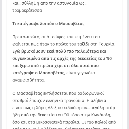
και…σύλληψη από την αστυνομία ως…
τρομοκράτισσα
Τι κατέγραψε λοιπόν ο Μασσαβέτας
Πρωτα-πρώτα, από το ύφος του κειμένου του
φαίνεται πως ήταν το πρώτο του ταξίδι στη Τουρκία.
Εγώ βρισκόμουν εκεί πολύ πιο παλαιότερα και
συγκεκριμένα από τις αρχές της δεκαετίας του ’90
και ξέρω από πρώτο χέρι ότι όλα αυτά που
κατέγραψε ο Μασσαβέτας,
είναι γεγονότα
αναμφισβήτητα.
Ο Μασσαβέτας εκπλήσσεται που ραδιοφωνικοί
σταθμοί έπαιζαν ελληνικά τραγούδια. Η αλήθεια
είναι πως η Χάρις Αλεξίου ειδικά, ήταν…μεγάλη στάρ
ήδη από την δεκαετία του ’90 τόσο στην Κων/πολη,
όσο και στα μικρασιατικά παράλια. Οι πιο παλιοί από