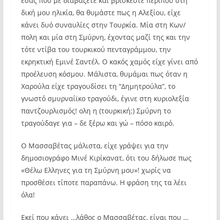
εσάς που με διαβάζετε και βρίσκεστε περίπου στη
δική μου ηλικία, θα θυμάστε πως η Αλεξίου, είχε
κάνει δυό συναυλίες στην Τουρκία. Μία στη Κων/
πολη και μία στη Σμύρνη, έχοντας μαζί της και την
τότε ντίβα του τουρκικού πενταγράμμου, την
εκρηκτική Εμινέ Σαντέλ. Ο κακός χαμός είχε γίνει από
προέλευση κόσμου. Μάλιστα, θυμάμαι πως όταν η
Χαρούλα είχε τραγουδίσει τη “Δημητρούλα”, το
γνωστό σμυρναίϊκο τραγούδι, έγινε στη κυριολεξία
παντζουρλισμός! ολη η (τουρκική;) Σμύρνη το
τραγούδαγε για – δε ξέρω και γώ – πόσο καιρό.
Ο Μασσαβέτας μάλιστα, είχε γράψει για την
δημοσιογράφο Μινέ Κιρίκανατ, ότι του δήλωσε πως
«Θέλω Ελληνες για τη Σμύρνη μου»! χωρίς να
προσθέσει τίποτε παραπάνω. Η φράση της τα λέει
όλα!
Εκεί που κάνει …λάθος ο Μασσαβέτας, είναι που …