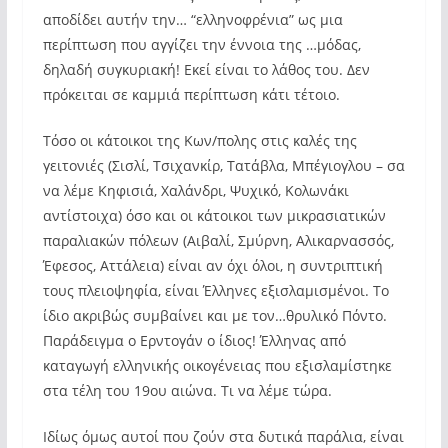
αποδίδει αυτήν την… “ελληνοφρένια” ως μια
περίπτωση που αγγίζει την έννοια της …μόδας,
δηλαδή συγκυριακή! Εκεί είναι το λάθος του. Δεν
πρόκειται σε καμμιά περίπτωση κάτι τέτοιο.
Τόσο οι κάτοικοι της Κων/πολης στις καλές της
γειτονιές (Σισλί, Τσιχανκίρ, Τατάβλα, Μπέγιογλου – σα
να λέμε Κηφισιά, Χαλάνδρι, Ψυχικό, Κολωνάκι
αντίστοιχα) όσο και οι κάτοικοι των μικρασιατικών
παραλιακών πόλεων (Αιβαλί, Σμύρνη, Αλικαρνασσός,
Έφεσος, Αττάλεια) είναι αν όχι όλοι, η συντριπτική
τους πλειοψηφία, είναι Έλληνες εξισλαμισμένοι. Το
ίδιο ακριβώς συμβαίνει και με τον…θρυλικό Πόντο.
Παράδειγμα ο Ερντογάν ο ίδιος! Έλληνας από
καταγωγή ελληνικής οικογένειας που εξισλαμίστηκε
στα τέλη του 19ου αιώνα. Τι να λέμε τώρα.
Ιδίως όμως αυτοί που ζούν στα δυτικά παράλια, είναι