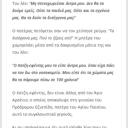
Του λέει “
Μη στενοχωριέσαι άντρα μου. Δεν θα τα
δούμε εμείς. Ούτε τα παιδιά μας. Ούτε και τα εγγόνια
μας. Θα τα δούν τα δισέγγονα μας
!
“
Ο πατέρας πετάγεται σαν να τον χτύπησε ρεύμα. “
Τα
δισέγγονα μας; Πού το ξέρεις εσύ
!” Η μητέρα του
χαμογελάει μέσα από τα δακρυσμένα μάτια της και
του λέει:
“
Ο Χατζη-εφέντης μου το είπε άντρα μου, όταν είχα πάει
να τον δω στο νοσοκομείο. Μου είπε ότι τα χώματα μας
θα τα πάρουμε πίσω σε 100 χρόνια!
“
Ο Χατζη-εφέντης, δεν είναι άλλος από τον Άγιο
Αρσένιο, ο οποίος αποκαλυψε στη γυναίκα του
Πρόδρομου Εζνεπίδη, πατέρα του Αγίου Παϊσίου,
αυτό το συγκλονιστικό γεγονός.
Κι αν υπολογίσουμε ότι αυτό ελέχθη λίγο πριν το