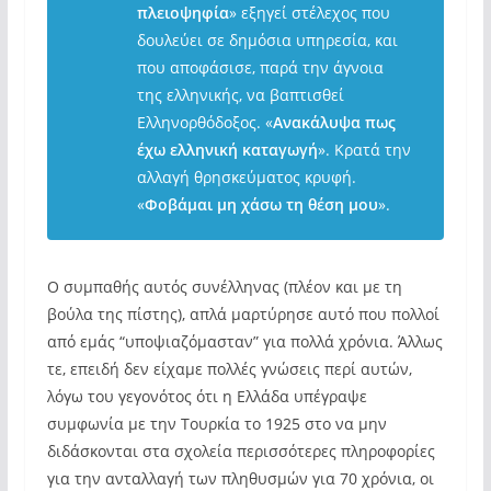
πλειοψηφία
»
εξηγεί στέλεχος που
δουλεύει σε δημόσια υπηρεσία, και
που αποφάσισε, παρά την άγνοια
της ελληνικής, να βαπτισθεί
Ελληνορθόδοξος
. «
Ανακάλυψα πως
έχω ελληνική καταγωγή
». Κρατά την
αλλαγή θρησκεύματος κρυφή.
«
Φοβάμαι μη χάσω τη θέση μου
».
Ο συμπαθής αυτός συνέλληνας (πλέον και με τη
βούλα της πίστης), απλά μαρτύρησε αυτό που πολλοί
από εμάς “υποψιαζόμασταν” για πολλά χρόνια. Άλλως
τε, επειδή δεν είχαμε πολλές γνώσεις περί αυτών,
λόγω του γεγονότος ότι η Ελλάδα υπέγραψε
συμφωνία με την Τουρκία το 1925 στο να μην
διδάσκονται στα σχολεία περισσότερες πληροφορίες
για την ανταλλαγή των πληθυσμών για 70 χρόνια, οι