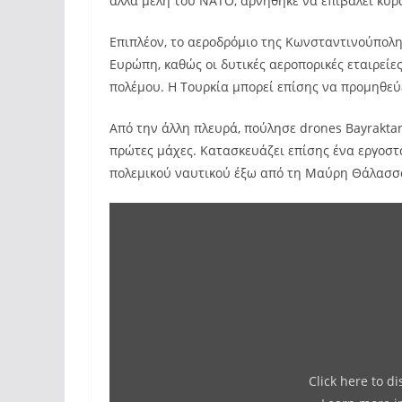
άλλα μέλη του ΝΑΤΟ, αρνήθηκε να επιβάλει κυρ
Επιπλέον, το αεροδρόμιο της Κωνσταντινούπολης
Ευρώπη, καθώς οι δυτικές αεροπορικές εταιρεί
πολέμου. Η Τουρκία μπορεί επίσης να προμηθεύ
Από την άλλη πλευρά, πούλησε drones Bayraktar
πρώτες μάχες. Κατασκευάζει επίσης ένα εργοστ
πολεμικού ναυτικού έξω από τη Μαύρη Θάλασσ
Click here to d