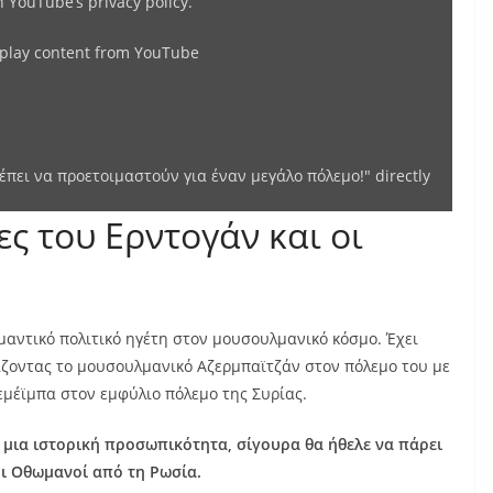
in
YouTube’s privacy policy
.
έναν
μεγάλο
splay content from YouTube
πόλεμο!"
from
YouTube
πει να προετοιμαστούν για έναν μεγάλο πόλεμο!" directly
ες του Ερντογάν και οι
ημαντικό πολιτικό ηγέτη στον μουσουλμανικό κόσμο. Έχει
ίζοντας το μουσουλμανικό Αζερμπαϊτζάν στον πόλεμο του με
εμέϊμπα στον εμφύλιο πόλεμο της Συρίας.
ς μια ιστορική προσωπικότητα, σίγουρα θα ήθελε να πάρει
οι Οθωμανοί από τη Ρωσία.