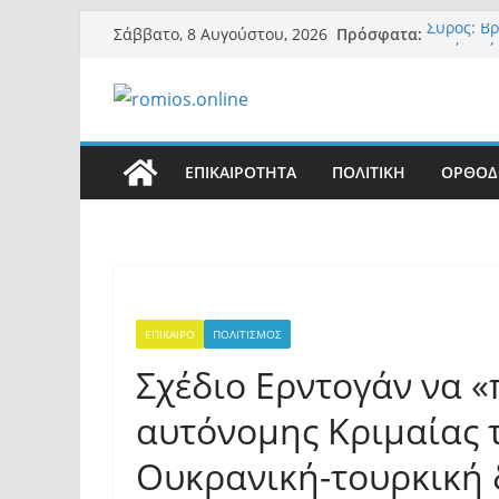
Μετάβαση
Πρόσφατα:
Σύρος: Βρ
Σάββατο, 8 Αυγούστου, 2026
σε
μετά από
λοίμωξη
περιεχόμενο
Οι ρυθμι
αθροιστι
συνεργασ
Και πάλι 
ΕΠΙΚΑΙΡΟΤΗΤΑ
ΠΟΛΙΤΙΚΗ
ΟΡΘΟΔ
«Ελπίδα γ
της Μ.Κα
εξουσίας
Βόμβα: Μ
ένοικοι τ
σαρώνει 
ΕΠΙΚΑΙΡΟ
ΠΟΛΙΤΙΣΜΟΣ
Σχέδιο Ερντογάν να «π
αυτόνομης Κριμαίας 
Ουκρανική-τουρκική 