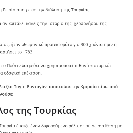
 Ρωσία απέτρεψε την διάλυση της Τουρκίας.
 αν κοιτάξει κανείς την ιστορία της χερσονήσου της
αίας, ήταν οθωμανικό προτεκτοράτο για 300 χρόνια πριν η
αρτήσει το 1783.
τι ο Πούτιν λατρεύει να χρησιμοποιεί πιθανά «ιστορικά»
ια εδαφική επέκταση.
 Ρετζέπ Ταγίπ Ερντογάν απαιτούσε την Κριμαία πίσω από
ινούσε;
λος της Τουρκίας
Τουρκία έπαιξε έναν διφορούμενο ρόλο, αφού σε αντίθεση με