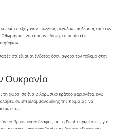
ρατορία διεξήγαγαν πολλούς μεγάλους πολέμους από τον
υς Οθωμανούς να χάσουν εδάφη, τα οποία είτε
οιήθηκαν.
σαφές ότι είναι ανένδοτος όσον αφορά τον πόλεμο στην
ην Ουκρανία
ι τη χώρα σε ένα φιλορωσικό κράτος-μαριονέτα, ενώ
ταλάβει, συμπεριλαμβανομένης της Κριμαίας, να
ικράτειας.
ούν να βρούν κοινό έδαφος, με τη Ρωσία πρωτίστως, για
 σε πρωτόγνωρες ακροβασίες σε θέματα εξωτερικής