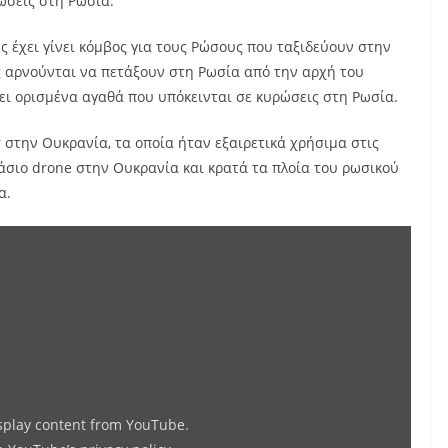
ώσεις στη Ρωσία.
 έχει γίνει κόμβος για τους Ρώσους που ταξιδεύουν στην
ες αρνούνται να πετάξουν στη Ρωσία από την αρχή του
ει ορισμένα αγαθά που υπόκεινται σε κυρώσεις στη Ρωσία.
 στην Ουκρανία, τα οποία ήταν εξαιρετικά χρήσιμα στις
άσιο drone στην Ουκρανία και κρατά τα πλοία του ρωσικού
α.
Display
"Τα
γερμανικά
νοσοκομεία
πρέπει
να
προετοιμαστούν
isplay content from YouTube.
για