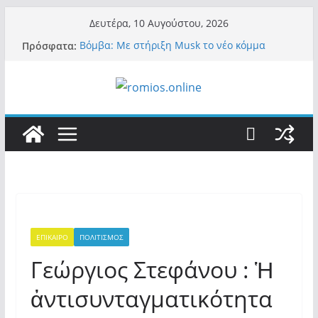
Μετάβαση
Δευτέρα, 10 Αυγούστου, 2026
σε
Πρόσφατα:
Βόμβα: Με στήριξη Musk το νέο κόμμα
περιεχόμενο
Κασιδιάρη – Οι ένοικοι του Μαξίμου σε
πανικό, πατριωτικό τσουνάμι σαρώνει την
Ελλάδα
Α.Φάουτσι: Στις ΗΠΑ τον συνέλαβαν για τα
εγκλήματά του στην πανδημία – Στην Ελλάδα
τον έκαναν μέλος της Ακαδημίας Αθηνών!
Οι ρυθμιστές – Σαμαράς και Κασιδιάρης θα
πάρουν αθροιστικά 15%… προκαλούν δίνη
στο σύστημα και η συνεργασία με Le Pen
Και πάλι περί στελεχών….
«Ελπίδα για Δημοκρατία» σε ΜΜΕ: «Στόχος
είναι το Κίνημα της Μ.Καρυστιανού και όχι
το διεφθαρμένο σύστημα εξουσίας»
ΕΠΙΚΑΙΡΟ
ΠΟΛΙΤΙΣΜΟΣ
Γεώργιος Στεφάνου : Ἡ
ἀντισυνταγματικότητα