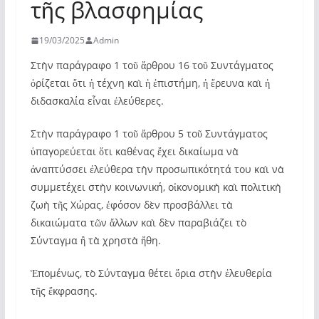
τῆς βλασφημίας
19/03/2025
Admin
Στὴν παράγραφο 1 τοῦ ἄρθρου 16 τοῦ Συντάγματος
ὁρίζεται ὅτι ἡ τέχνη καὶ ἡ ἐπιστήμη, ἡ ἔρευνα καὶ ἡ
διδασκαλία εἶναι ἐλεύθερες.
Στὴν παράγραφο 1 τοῦ ἄρθρου 5 τοῦ Συντάγματος
ὑπαγορεύεται ὅτι καθένας ἔχει δικαίωμα νὰ
ἀναπτύσσει ἐλεύθερα τὴν προσωπικότητά του καὶ νὰ
συμμετέχει στὴν κοινωνική, οἰκονομικὴ καὶ πολιτικὴ
ζωὴ τῆς Χώρας, ἐφόσον δὲν προσβάλλει τὰ
δικαιώματα τῶν ἄλλων καὶ δὲν παραβιάζει τὸ
Σύνταγμα ἢ τὰ χρηστὰ ἤθη.
Ἑπομένως, τὸ Σύνταγμα θέτει ὅρια στὴν ἐλευθερία
τῆς ἔκφρασης.