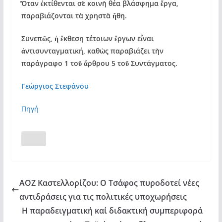
Ὅταν ἐκτίθενται σὲ κοινὴ θέα βλάσφημα ἔργα,
παραβιάζονται τὰ χρηστὰ ἤθη.
Συνεπῶς, ἡ ἔκθεση τέτοιων ἔργων εἶναι
ἀντισυνταγματική, καθὼς παραβιάζει τὴν
παράγραφο 1 τοῦ ἄρθρου 5 τοῦ Συντάγματος.
Γεώργιος Στεφάνου
Πηγή
ΑΟΖ Καστελλορίζου: Ο Τσάφος πυροδοτεί νέες
αντιδράσεις για τις πολιτικές υποχωρήσεις
H παραδειγματική καί διδακτική συμπεριφορά