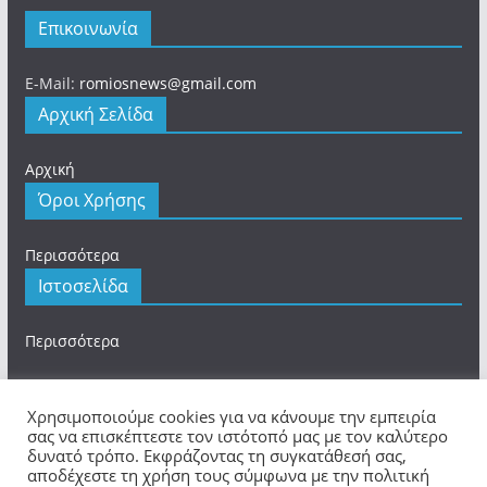
Επικοινωνία
E-Mail:
romiosnews@gmail.com
Αρχική Σελίδα
Αρχική
Όροι Χρήσης
Περισσότερα
Ιστοσελίδα
Περισσότερα
Χρησιμοποιούμε cookies για να κάνουμε την εμπειρία
σας να επισκέπτεστε τον ιστότοπό μας με τον καλύτερο
δυνατό τρόπο. Εκφράζοντας τη συγκατάθεσή σας,
Πνευματικά Δικαιώματα © 2026
romios.online
. Τα
αποδέχεστε τη χρήση τους σύμφωνα με την πολιτική
πνευματικά δικαιώματα προστατεύονται.