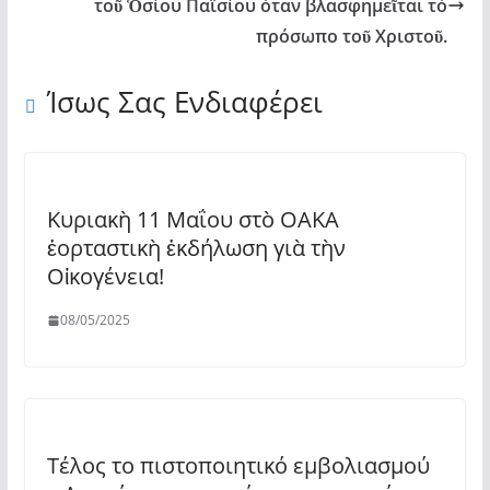
τοῦ Ὁσίου Παϊσίου όταν βλασφημεῖται τό
πρόσωπο τοῦ Χριστοῦ.
Ίσως Σας Ενδιαφέρει
Κυριακὴ 11 Μαΐου στὸ ΟΑΚΑ
ἑορταστικὴ ἐκδήλωση γιὰ τὴν
Οἰκογένεια!
08/05/2025
Τέλος το πιστοποιητικό εμβολιασμού