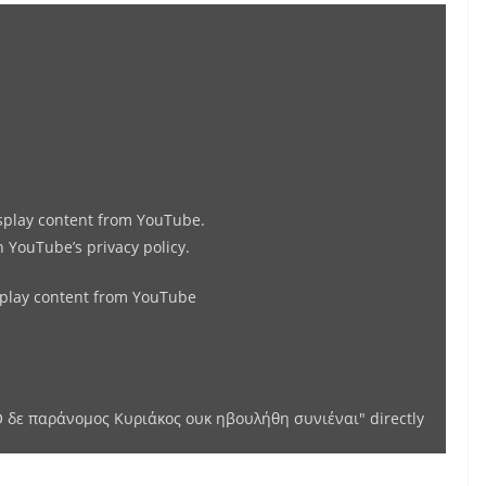
Display
"π.Αρσένιος
Βλιαγκόφτης-
Ο
δε
παράνομος
Κυριάκος
isplay content from YouTube.
ουκ
in
YouTube’s privacy policy
.
ηβουλήθη
συνιέναι"
splay content from YouTube
from
YouTube
 δε παράνομος Κυριάκος ουκ ηβουλήθη συνιέναι" directly