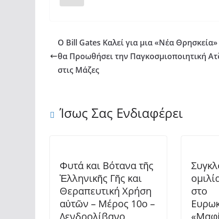
Ο Bill Gates Καλεί για μια «Νέα Θρησκεία»
θα Προωθήσει την Παγκοσμιοποιητική Ατ
στις Μάζες
Ίσως Σας Ενδιαφέρει
Φυτά και Βότανα τῆς
Συγκλ
Ἑλληνικῆς Γῆς και
ομιλί
Θεραπευτική Χρήση
στο
αὐτῶν – Μέρος 10ο –
Ευρωκ
Δενδρολίβανο
«Μαφί