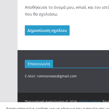
Αποθήκευσε το όνομά μου, email, και τον ισ
που θα σχολιάσω.
Επικοινωνία
E-Mail:
romiosnews@gmail.com
Πνευματικά Δικαιώματα © 2026
romios.online
. Τα
Θέμα:
ColorMag
από ThemeGrill. Κατασκευασμένο
Χρησιμοποιούμε cookies για να κάνουμε την εμπειρία σας ν