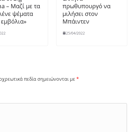
a – Μαζί με τα
πρωθυπουργό να
ένε ψέματα
μιλήσει στον
α εμβόλια»
Μπάιντεν
022
25/04/2022
οχρεωτικά πεδία σημειώνονται με
*