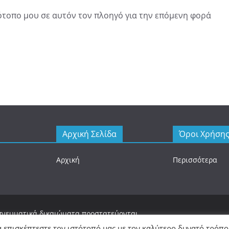
τότοπο μου σε αυτόν τον πλοηγό για την επόμενη φορά
Αρχική Σελίδα
Όροι Χρήση
Αρχική
Περισσότερα
 πνευματικά δικαιώματα προστατεύονται.
 με
WordPress
.
α επισκέπτεστε τον ιστότοπό μας με τον καλύτερο δυνατό τρόπο