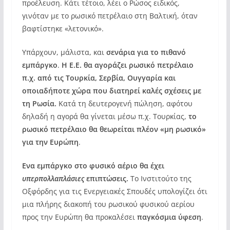
προέλευση. Κάτι τέτοιο, λέει ο Ρώσος ειδικός,
γινόταν με το ρωσικό πετρέλαιο στη Βαλτική, όταν
βαφτίστηκε «λετονικό».
Υπάρχουν, μάλιστα, και
σενάρια για το πιθανό
εμπάργκο
.
Η Ε.Ε. θα αγοράζει ρωσικό πετρέλαιο
π.χ. από τις Τουρκία, Σερβία, Ουγγαρία και
οποιαδήποτε χώρα που διατηρεί καλές σχέσεις με
τη Ρωσία.
Κατά τη δευτερογενή πώληση, αφότου
δηλαδή η αγορά θα γίνεται μέσω π.χ. Τουρκίας,
το
ρωσικό πετρέλαιο θα θεωρείται πλέον «μη ρωσικό»
για την Ευρώπη
.
Ενα εμπάργκο στο φυσικό αέριο θα έχει
υπερπολλαπλάσιες
επιπτώσεις.
Το Ινστιτούτο της
Οξφόρδης για τις Ενεργειακές Σπουδές υπολογίζει ότι
μια πλήρης διακοπή του ρωσικού φυσικού αερίου
προς την Ευρώπη θα προκαλέσει
παγκόσμια ύφεση
.