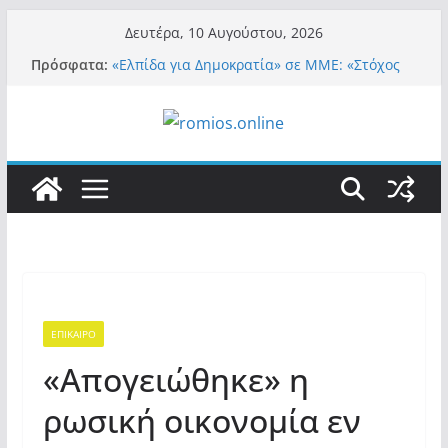
Μετάβαση
Δευτέρα, 10 Αυγούστου, 2026
σε
Πρόσφατα:
«Ελπίδα για Δημοκρατία» σε ΜΜΕ: «Στόχος
περιεχόμενο
είναι το Κίνημα της Μ.Καρυστιανού και όχι
το διεφθαρμένο σύστημα εξουσίας»
«Αιχμηρή» τοποθέτηση από την Μαρία
Καρυστιανού: Η απάντησή της σε
Θ.Αυγερινό και όσους αποχώρησαν από την
«Ελπίδα»
Α.Φάουτσι: Στις ΗΠΑ τον συνέλαβαν για τα
εγκλήματά του στην πανδημία – Στην
Ελλάδα τον έκαναν μέλος της Ακαδημίας
Αθηνών!
Οι ρυθμιστές – Σαμαράς και Κασιδιάρης θα
πάρουν αθροιστικά 15%… προκαλούν δίνη
στο σύστημα και η συνεργασία με Le Pen
ΕΠΙΚΑΙΡΟ
Και πάλι περί στελεχών….
«Απογειώθηκε» η
ρωσική οικονομία εν