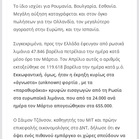
Το ίδιο ισχύει για Ρουμανία, Βουλγαρία, Εσθονία.
Μεγάλη αύξηση καταγράφεται και στον όγκο
πωλήσεων για την Ολλανδία, τον μεγαλύτερο
αγοραστή στην Ευρώπη, και την Ισπανία.
Συγκεκριμένα, προς την Ελλάδα έφευγαν από ρωσικά
λιμάνια 47.846 βαρέλια πετρέλαιο την ημέρα κατά
μέσο όρο τον Μάρτιο. Τον Απρίλιο αυτός ο αριθμός
εκτοξεύθηκε σε 119.618 βαρέλια την ημέρα κατά μ.ό.
Εκκωφαντική, όμως, ήταν η έκρηξη κυρίως στα
«άγνωστα» (unknown) φορτία , με τα
«παραθυράκια» κρυφών εισαγωγών από τη Ρωσία
στα ευρωπαϊκά λιμάνια, που από τα 24.000 ανά
ημέρα τον Μάρτιο απογειώθηκαν στα 655.000
.
Ο Σάιμον Τζόνσον, καθηγητής του MIT και πρώην
επικεφαλής οικονομολόγος στο ΔΝΤ, δήλωσε ότι
εν
όψει ενός πιθανού εμπάργκο οι χώρες σπεύδουν να