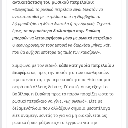
αντικατάσταση του ρωσικού πετρελαίου
:
«
Θεωρητικά, το ρωσικό πετρέλαιο είναι δυνατόν να
αντικατασταθεί με πετρέλαιο από τη Νορβηγία, το
Αζερμπαϊτζάν, τη Μέση Ανατολή ή την Αμερική. Τεχνικά,
όμως,
τα περισσότερα διυλιστήρια στην Ευρώπη
μπορούν να λειτουργήσουν μόνο με ρωσικό πετρέλαιο
.
Ο εκσυγχρονισμός τους μπορεί να διαρκέσει μήνες, κάτι
που θα αυξήσει απότομα τις τιμές των καυσίμων
».
Σύμφωνα με τον ειδικό,
κάθε κατηγορία πετρελαίου
διαφέρει
ως προς την ποσότητα των ακαθαρσιών,
την πυκνότητα, την περιεκτικότητα σε θείο και μια
σειρά από άλλους δείκτες. Γι’ αυτό, όπως εξηγεί ο
Βαβίλοφ, η Ευρώπη προς το παρόν πασχίζει ώστε το
ρωσικό πετρέλαιο να γίνει «
μη ρωσικό
». Είτε με
δεξαμενόπλοια που αλλάζουν σημαία μεσοπέλαγα
είτε αναμειγνύοντάς το για να μη διακρίνεται ως
ρωσικό ή «πειράζοντας» τα έγγραφα για την