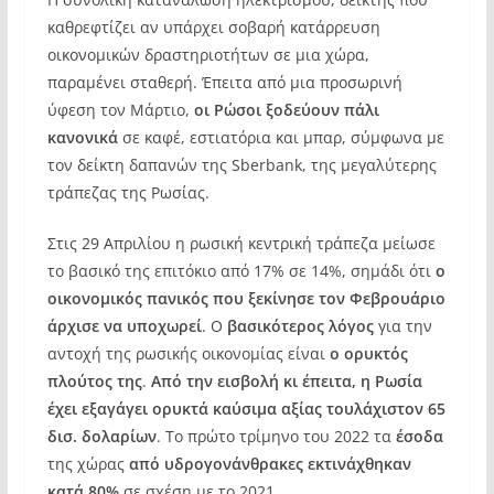
καθρεφτίζει αν υπάρχει σοβαρή κατάρρευση
οικονομικών δραστηριοτήτων σε μια χώρα,
παραμένει σταθερή. Έπειτα από μια προσωρινή
ύφεση τον Μάρτιο,
οι Ρώσοι ξοδεύουν πάλι
κανονικά
σε καφέ, εστιατόρια και μπαρ, σύμφωνα με
τον δείκτη δαπανών της Sberbank, της μεγαλύτερης
τράπεζας της Ρωσίας.
Στις 29 Απριλίου η ρωσική κεντρική τράπεζα μείωσε
το βασικό της επιτόκιο από 17% σε 14%, σημάδι ότι
ο
οικονομικός πανικός που ξεκίνησε τον Φεβρουάριο
άρχισε να υποχωρεί
. Ο
βασικότερος λόγος
για την
αντοχή της ρωσικής οικονομίας είναι
ο ορυκτός
πλούτος της
.
Από την εισβολή κι έπειτα, η Ρωσία
έχει εξαγάγει ορυκτά καύσιμα αξίας τουλάχιστον 65
δισ. δολαρίων
. Το πρώτο τρίμηνο του 2022 τα
έσοδα
της χώρας
από υδρογονάνθρακες εκτινάχθηκαν
κατά 80%
σε σχέση με το 2021.