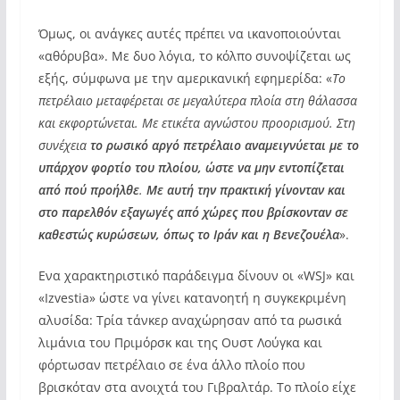
Όμως, οι ανάγκες αυτές πρέπει να ικανοποιούνται
«αθόρυβα». Με δυο λόγια, το κόλπο συνοψίζεται ως
εξής, σύμφωνα με την αμερικανική εφημερίδα: «
Το
πετρέλαιο μεταφέρεται σε μεγαλύτερα πλοία στη θάλασσα
και εκφορτώνεται. Με ετικέτα αγνώστου προορισμού. Στη
συνέχεια
το ρωσικό αργό πετρέλαιο αναμειγνύεται με το
υπάρχον φορτίο του πλοίου, ώστε να μην εντοπίζεται
από πού προήλθε
.
Με αυτή την πρακτική γίνονταν και
στο παρελθόν εξαγωγές από χώρες που βρίσκονταν σε
καθεστώς κυρώσεων, όπως το Ιράν και η Βενεζουέλα
».
Ενα χαρακτηριστικό παράδειγμα δίνουν οι «WSJ» και
«Izvestia» ώστε να γίνει κατανοητή η συγκεκριμένη
αλυσίδα: Τρία τάνκερ αναχώρησαν από τα ρωσικά
λιμάνια του Πριμόρσκ και της Ουστ Λούγκα και
φόρτωσαν πετρέλαιο σε ένα άλλο πλοίο που
βρισκόταν στα ανοιχτά του Γιβραλτάρ. Το πλοίο είχε