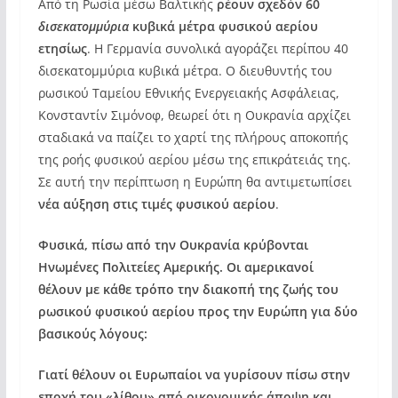
Από τη Ρωσία μέσω Βαλτικής
ρέουν σχεδόν 60
δισεκατομμύρια
κυβικά μέτρα φυσικού αερίου
ετησίως
. Η Γερμανία συνολικά αγοράζει περίπου 40
δισεκατομμύρια κυβικά μέτρα. Ο διευθυντής του
ρωσικού Ταμείου Εθνικής Ενεργειακής Ασφάλειας,
Κονσταντίν Σιμόνοφ, θεωρεί ότι η Ουκρανία αρχίζει
σταδιακά να παίζει το χαρτί της πλήρους αποκοπής
της ροής φυσικού αερίου μέσω της επικράτειάς της.
Σε αυτή την περίπτωση η Ευρώπη θα αντιμετωπίσει
νέα αύξηση στις τιμές φυσικού αερίου
.
Φυσικά, πίσω από την Ουκρανία κρύβονται
Ηνωμένες Πολιτείες Αμερικής. Οι αμερικανοί
θέλουν με κάθε τρόπο την διακοπή της ζωής του
ρωσικού φυσικού αερίου προς την Ευρώπη για δύο
βασικούς λόγους:
Γιατί θέλουν οι Ευρωπαίοι να γυρίσουν πίσω στην
εποχή του «λίθου» από οικονομικής άποψη και