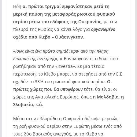
Ηδη
οι πρώτοι τριγμοί εμφανίστηκαν μετά τη
μερική παύση της μεταφοράς ρωσικού φυσικού
αερίου μέσω του εδάφους της Ουκρανίας
, με την
πλευρά της Ρωσίας να κάνει λόγο για
οργανωμένο
σχέδιο από Κίεβο – Ουάσινγκτον
.
«
Ισως είναι ένα πρώτο σημάδι πριν από την πλήρη
διακοπή της άντλησης
», πιθανολογούν οι ειδικοί που
ρωτήθηκαν από την «Izvestia». Σε μια τέτοια
περίπτωση, το Κίεβο μπορεί να στερήσει από την Ε.Ε.
σχεδόν το 33% του ρωσικού φυσικού αερίου.
Οι
πρώτες χώρες που θα
υποφέρουν
τότε, θα είναι οι
χώρες της Ανατολικής Ευρώπης, όπως
η Μολδαβία, η
Σλοβακία, κ.ά.
Μέσα στην εβδομάδα η Ουκρανία διέκοψε μερικώς
τη ροή φυσικού αερίου στην Ευρώπη μέσω ενός από
τους δύο βασικούς αγωγούς, με το Κίεβο να