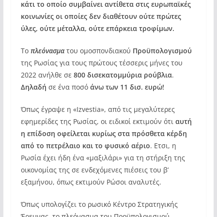
κάτι το οποίο συμβαίνει αντίθετα στις ευρωπαϊκές
κοινωνίες οι οποίες δεν διαθέτουν ούτε πρώτες
ύλες, ούτε μέταλλα, ούτε επάρκεια τροφίμων.
Το
πλεόνασμα
του ομοσπονδιακού
Προϋπολογισμού
της Ρωσίας για τους πρώτους τέσσερις μήνες του
2022 ανήλθε σε
800 δισεκατομμύρια ρούβλια
.
Δηλαδή
σε ένα ποσό
άνω των 11 δισ. ευρώ!
Όπως έγραψε η «Izvestia», από τις μεγαλύτερες
εφημερίδες της Ρωσίας, οι ειδικοί εκτιμούν ότι
αυτή
η επίδοση οφείλεται κυρίως στα πρόσθετα κέρδη
από το πετρέλαιο και το φυσικό αέριο
. Ετσι, η
Ρωσία έχει ήδη ένα «μαξιλάρι» για τη στήριξη της
οικονομίας της σε ενδεχόμενες πιέσεις του β’
εξαμήνου, όπως εκτιμούν Ρώσοι αναλυτές.
Όπως υπολογίζει το ρωσικό Κέντρο Στρατηγικής
Έρευνας, το πλεόνασμα του Προϋπολογισμού