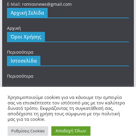
E-Mail:
romiosnews@gmail.com
Αρχική Σελίδα
Αρχική
Όροι Χρήσης
Περισσότερα
Ιστοσελίδα
Περισσότερα
Χρησιμοποιούμε cookies για να κάνουμε την εμπειρία
σας να επισκέπτεστε τον ιστότοπό μας με τον καλύτερο
δυνατό τρόπο. Εκφράζοντας τη συγκατάθεσή σας,
Πνευματικά Δικαιώματα © 2026
romios.online
. Τα
αποδέχεστε τη χρήση τους σύμφωνα με την πολιτική
πνευματικά δικαιώματα προστατεύονται.
μας για τα cookie.
Θέμα:
ColorMag
από ThemeGrill. Κατασκευασμένο με
Αποδοχή Όλων
WordPress
.
Ρυθμίσεις Cookies