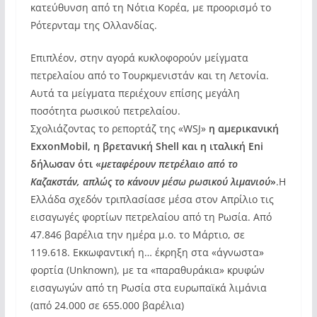
κατεύθυνση από τη Νότια Κορέα, με προορισμό το
Ρότερνταμ της Ολλανδίας.
Επιπλέον, στην αγορά κυκλοφορούν μείγματα
πετρελαίου από το Τουρκμενιστάν και τη Λετονία.
Αυτά τα μείγματα περιέχουν επίσης μεγάλη
ποσότητα ρωσικού πετρελαίου.
Σχολιάζοντας το ρεπορτάζ της «WSJ»
η αμερικανική
ExxonMobil, η βρετανική Shell και η ιταλική Eni
δήλωσαν ότι «
μεταφέρουν πετρέλαιο από το
Καζακστάν, απλώς το κάνουν μέσω ρωσικού λιμανιού
»
.Η
Ελλάδα σχεδόν τριπλασίασε μέσα στον Απρίλιο τις
εισαγωγές φορτίων πετρελαίου από τη Ρωσία. Από
47.846 βαρέλια την ημέρα μ.ο. το Μάρτιο, σε
119.618. Εκκωφαντική η… έκρηξη στα «άγνωστα»
φορτία (Unknown), με τα «παραθυράκια» κρυφών
εισαγωγών από τη Ρωσία στα ευρωπαϊκά λιμάνια
(από 24.000 σε 655.000 βαρέλια)