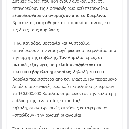
Δυτικές χώρες, που ήδη έχουν ανακοινώσει ότι
απαγορεύουν τις εισαγωγές ρωσικού πετρελαίου,
εξακολουθούν να αγοράζουν από το Κρεμλίνο,
βρίσκοντας «παραθυράκια»,
παρακάμπτοντας,
έτσι,
τις δικές τους
κυρώσεις
.
ΗΠΑ, Καναδάς, Βρετανία και Αυστραλία
απαγόρευσαν την εισαγωγή ρωσικού πετρελαίου από
την αρχή της εισβολής.
Τον Απρίλιο
, όμως,
οι
ρωσικές εξαγωγές πετρελαίου
αυξήθηκαν
στα
1.600.000 βαρέλια ημερησίως
, δηλαδή 300.000
βαρέλια περισσότερα από τον Μάρτιο.Τον περασμένο
Απρίλιο οι εξαγωγές ρωσικού πετρελαίου ξεπέρασαν
τα 160.000.000 βαρέλια, σημειώνοντας την καλύτερη
επίδοση της τελευταίας επταετίας!
Δηλαδή, οι αντι-ρωσικές κυρώσεις κατάφεραν να
«σπρώξουν» την ρωσική οικονομία!
Όσο κι αν ακούγεται παράδοξο, δημοσιεύματα της