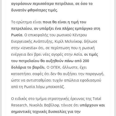
αγοράσουν
περισσότερο
πετρέλαιο, σε όσο το
δυνατόν
φθηνότερες
τιμές
.
Το ερώτημα είναι
ποια θα είναι η τιμή του
πετρελαίου, αν υπάρξει ένα
πλήρες
εμπάργκο στη
Ρωσία
. Ο επικεφαλής του ρωσικού Κέντρου
Ενεργειακής Ανάπτυξης, Κιρίλ Μελνίκοφ, δήλωσε
στην «Izvestia» ότι, σε περίπτωση που η ρωσική
ενέργεια δεν βρει νέες αγορές στην Ασία,
οι τιμές
του πετρελαίου θα αυξηθούν
πάνω
από 200
δολάρια το βαρέλι
. Ο ΟΠΕΚ, άλλωστε, έχει
καταστήσει σαφές ότι δεν θα αυξήσει την παραγωγή,
ώστε να αντισταθμίσει τυχόν απώλεια εφοδιασμού
από τη Ρωσία λόγω μποϊκοτάζ.
Ο ειδικός στο τμήμα στρατηγικής έρευνας της Total
Research, Νικολάι Βαβίλοφ, τόνισε ότι
υπάρχουν και
σημαντικές τεχνικές δυσκολίες για την