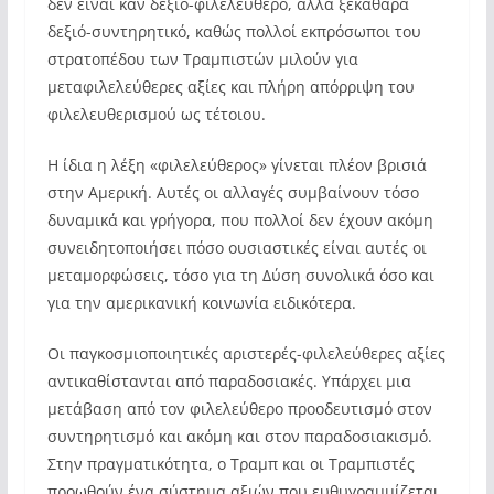
δεν είναι καν δεξιό-φιλελεύθερο, αλλά ξεκάθαρα
δεξιό-συντηρητικό, καθώς πολλοί εκπρόσωποι του
στρατοπέδου των Τραμπιστών μιλούν για
μεταφιλελεύθερες αξίες και πλήρη απόρριψη του
φιλελευθερισμού ως τέτοιου.
Η ίδια η λέξη «φιλελεύθερος» γίνεται πλέον βρισιά
στην Αμερική. Αυτές οι αλλαγές συμβαίνουν τόσο
δυναμικά και γρήγορα, που πολλοί δεν έχουν ακόμη
συνειδητοποιήσει πόσο ουσιαστικές είναι αυτές οι
μεταμορφώσεις, τόσο για τη Δύση συνολικά όσο και
για την αμερικανική κοινωνία ειδικότερα.
Οι παγκοσμιοποιητικές αριστερές-φιλελεύθερες αξίες
αντικαθίστανται από παραδοσιακές. Υπάρχει μια
μετάβαση από τον φιλελεύθερο προοδευτισμό στον
συντηρητισμό και ακόμη και στον παραδοσιακισμό.
Στην πραγματικότητα, ο Τραμπ και οι Τραμπιστές
προωθούν ένα σύστημα αξιών που ευθυγραμμίζεται