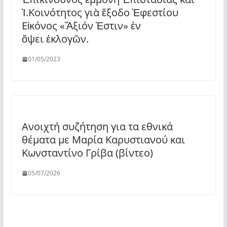
Ἱ.Κοινότητος γιὰ ἔξοδο Ἐφεστίου
Εἰκόνος «Ἄξιόν Ἐστιν» ἐν
ὄψει ἐκλογῶν.
01/05/2023
Ανοιχτή συζήτηση για τα εθνικά
θέματα με Μαρία Καρυστιανού και
Κωνσταντίνο Γρίβα (βίντεο)
05/07/2026