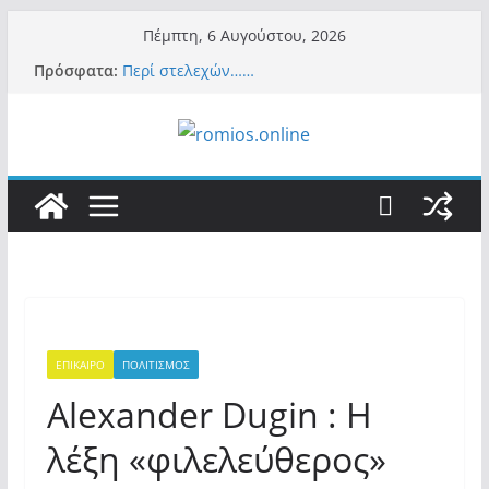
Μετάβαση
Πέμπτη, 6 Αυγούστου, 2026
σε
Πρόσφατα:
Περί στελεχών……
περιεχόμενο
«Ελπίδα για Δημοκρατία» σε ΜΜΕ: «Στόχος
είναι το Κίνημα της Μ.Καρυστιανού και όχι
το διεφθαρμένο σύστημα εξουσίας»
Βόμβα: Με στήριξη Musk το νέο κόμμα
Κασιδιάρη – Οι ένοικοι του Μαξίμου σε
πανικό, πατριωτικό τσουνάμι σαρώνει την
Ελλάδα
Σύρος: Βρετανίδα τουρίστρια έμεινε σε κώμα
42 ημέρες μετά από τσίμπημα τσιμπουριού!
– Η «μάχη» με τη σπάνια λοίμωξη
Ασύλληπτο: Έναν «Βόλο» με 102.000
παράνομους αλλοδαπούς πολιτογράφησε ως
«Έλληνες» η κυβέρνηση! (φωτο)
ΕΠΙΚΑΙΡΟ
ΠΟΛΙΤΙΣΜΟΣ
Alexander Dugin : H
λέξη «φιλελεύθερος»