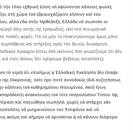
ό τήν τόσο ἐχθρική Δύση νά ὑψώνονται κάποιες φωνές
οξοι στή χώρα τοῦ ἐβραιοχάζαρου κλόουν καί τῶν
ου, ἀλλά ἐδῶ στήν Ὀρθόδοξη Ἑλλάδα νά σιωποῦν οἱ
τουργό ὅλης αὐτῆς τῆς τραγωδίας, ἐκεῖ στό πνευματικά
ει πολλές φορές. Γιά νά μήν τό ἐπικεντρώνουμε ὅμως μόνο
γου συμπάθειας καί στήριξης πρός τήν δεινῶς διωκόμενη
λαδικῶν ἱεραρχῶν (ἔστω ἀπό ἐκείνους πού γνωρίζουμε ὅτι δέν
ί γιά τούς ἄλλους δέν τρέφουμε βεβαίως αὐταπάτες).
να τά νερά) ὅτι ἐπισήμως ἡ Ἑλλαδική Ἐκκλησία δέν ἔπαψε
τῆς Οὐκρανίας, οὔτε ἔχει ποτέ συνοδικῶς (διά συζητήσεως
ήν κάλπικη τοῦ καθηρημένου Ντουμένκο. Αὐτό ἔγινε
 ἀπαράδεκτη ἀνακοίνωση τοῦ τότε ἐκπροσώπου Τύπου τῆς
πέρασε καί παγιώθηκε σιωπηλά, χωρίς νά ὑπάρχει κἄν
τροπολῖτες νά μνημονεύουν τον Ἐπιφάνιο καί νά
ους ἀκόμη καί σήμερα νά ἀρνοῦνται ἤ νά κάνουν διάφορα