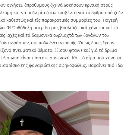
υν σιγήσει, ἀπρόθυμους ὄχι νά ἀσκήσουν κριτική στούς
 ἀκόμη καί νά ποῦν μία ἔστω κουβέντα γιά τό δρᾶμα πού ζοῦν
νικό καθεστώς καί τίς παρακρατικές συμμορίες του. Παγερή
λλα. Ἡ Ὀρθόδοξη πατρίδα μας βουλιάζει καί χάνεται καί τό
ές ἰαχές καί τά δαιμονικά οὐρλιαχτά τῶν ὀργάνων τοῦ
νά ἀντιδράσουν, σιωποῦν ἄνευ ντροπῆς. Ὅπως ὅμως ἔχουν
ίζονα πνευματικά θέματα, ἐξίσου φταῖνε καί γιά τό δρᾶμα
ί ἡ σιωπή εἶναι πάντοτε συνενοχή. Καί τό αἷμα πού χύνεται
καισαρίσκο της φαναριώτικης σφηκοφωλιᾶς. Βαραίνει πιά ἐδῶ