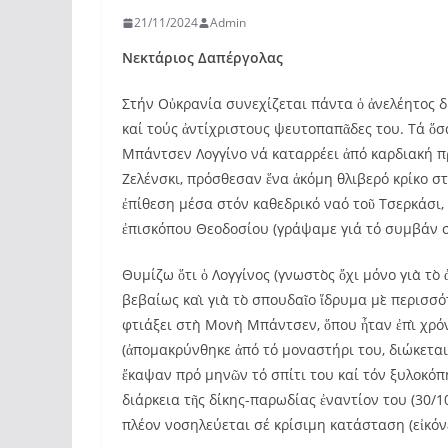
21/11/2024
Admin
Νεκτάριος Δαπέργολας
Στήν Οὐκρανία συνεχίζεται πάντα ὁ ἀνελέητος 
καί τούς ἀντίχριστους ψευτοπαπᾶδες του. Τά ὅ
Μπάντσεν Λογγίνο νά καταρρέει ἀπό καρδιακή 
Ζελένσκι, πρόσθεσαν ἕνα ἀκόμη θλιβερό κρίκο σ
ἐπίθεση μέσα στόν καθεδρικό ναό τοῦ Τσερκάσι, 
ἐπισκόπου Θεοδοσίου (γράψαμε γιά τό συμβάν σ
Θυμίζω ὅτι ὁ Λογγίνος (γνωστὸς ὄχι μόνο γιὰ τ
βεβαίως καὶ γιὰ τὸ σπουδαῖο ἵδρυμα μὲ περισσό
φτιάξει στὴ Μονὴ Μπάντσεν, ὅπου ἦταν ἐπὶ χρόν
(ἀπομακρύνθηκε ἀπό τό μοναστήρι του, διώκεται
ἔκαψαν πρό μηνῶν τό σπίτι του καί τόν ξυλοκόπη
διάρκεια τῆς δίκης-παρωδίας ἐναντίον του (30/1
πλέον νοσηλεύεται σέ κρίσιμη κατάσταση (εἰκόνες