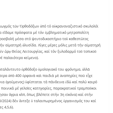
διωγμός τῶν Ὀρθοδόξων ἀπό τό οὐκρανοναζιστικό σκυλολόϊ
σα εἴδαμε πρόσφατα μέ τόν ἐμβληματικό μητροπολίτη
προσβολή μέσα στό ψευτοδικαστήριο τοῦ καθεστῶτος
τήν αἱματηρή ἁλυσίδα. Λίγες μέρες μόλις μετά τήν αἱματηρή
ἐν ὥρᾳ Θείας Λειτουργίας, καί τόν ξυλοδαρμό τοῦ τοπικοῦ
έ παλαιότερο κείμενο).
ὸ ἀταλάντευτο ὀρθόδοξο ὁμολογιακό του φρόνημα, ἀλλὰ
τερα ἀπὸ 400 ὀρφανὰ καὶ παιδιὰ μὲ ἀναπηρίες ποὺ εἶχε
ια ἡγούμενος) ὑφίσταται τά πάνδεινα ἐδῶ καί πολύ καιρό
 ποινικά μέ γελοῖες κατηγορίες, παρακρατικοί τραμποῦκοι
σαν ἄγρια κλπ, ὅπως βλέπετε στήν 3η εἰκόνα) καί στήν
0/2024) δέν ἄντεξε ὁ ταλαιπωρημένος ὀργανισμός του καί
 4,5,6).