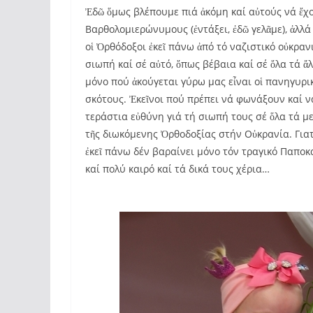
Ἐδῶ ὅμως βλέπουμε πιά ἀκόμη καί αὐτούς νά ἔχο
Βαρθολομιερώνυμους (ἐντάξει, ἐδῶ γελᾶμε), ἀλλά
οἱ Ὀρθόδοξοι ἐκεῖ πάνω ἀπό τό ναζιστικό οὐκρα
σιωπή καί σέ αὐτό, ὅπως βέβαια καί σέ ὅλα τά ἄ
μόνο πού ἀκούγεται γύρω μας εἶναι οἱ πανηγυρικ
σκότους. Ἐκεῖνοι πού πρέπει νά φωνάξουν καί 
τεράστια εὐθύνη γιά τή σιωπή τους σέ ὅλα τά με
τῆς διωκόμενης Ὀρθοδοξίας στήν Οὐκρανία. Γιατ
ἐκεῖ πάνω δέν βαραίνει μόνο τόν τραγικό Παπο
καί πολύ καιρό καί τά δικά τους χέρια…