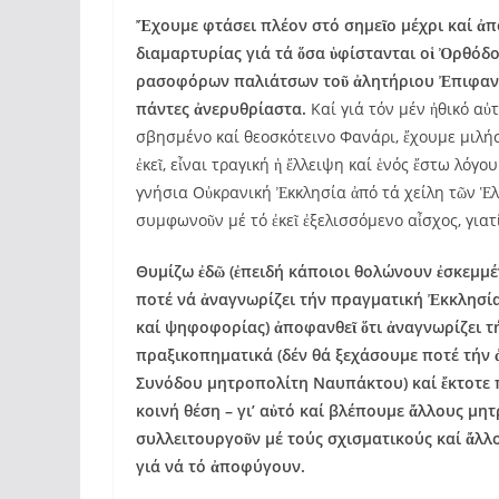
Ἔχουμε φτάσει πλέον στό σημεῖο μέχρι καί ἀπ
διαμαρτυρίας γιά τά ὅσα ὑφίστανται οἱ Ὀρθόδ
ρασοφόρων παλιάτσων τοῦ ἀλητήριου Ἐπιφανί
πάντες ἀνερυθρίαστα.
Καί γιά τόν μέν ἠθικό αὐ
σβησμένο καί θεοσκότεινο Φανάρι, ἔχουμε μιλήσ
ἐκεῖ, εἶναι τραγική ἡ ἔλλειψη καί ἑνός ἔστω λό
γνήσια Οὐκρανική Ἐκκλησία ἀπό τά χείλη τῶν Ἑλ
συμφωνοῦν μέ τό ἐκεῖ ἐξελισσόμενο αἶσχος, γιατ
Θυμίζω ἐδῶ (ἐπειδή κάποιοι θολώνουν ἐσκεμμέ
ποτέ νά ἀναγνωρίζει τήν πραγματική Ἐκκλησία 
καί ψηφοφορίας) ἀποφανθεῖ ὅτι ἀναγνωρίζει τ
πραξικοπηματικά (δέν θά ξεχάσουμε ποτέ τήν
Συνόδου μητροπολίτη Ναυπάκτου) καί ἔκτοτε 
κοινή θέση – γι’ αὐτό καί βλέπουμε ἄλλους μη
συλλειτουργοῦν μέ τούς σχισματικούς καί ἄλλ
γιά νά τό ἀποφύγουν.